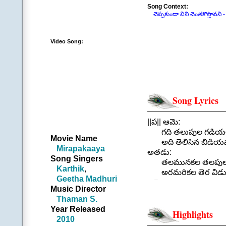
Song Context:
చెప్పకుండా విని చెంతకొస్తావని - గు
Video Song:
Song Lyrics
||ప|| ఆమె:
గది తలుపుల గడియలు 
Movie Name
అది తెలిసిన బిడియమ
Mirapakaaya
అతడు:
Song Singers
తలమునకల తలపుల అలజడ
Karthik
,
అరమరికల తెర విడు అల
Geetha Madhuri
ఆమె:
Music Director
ఉడికే ఈడుతో పడలేకు
Thaman S.
దయతో నన్నాదుకో దరిక
Year Released
మరిగే ఈ కోరికే వివరిస్
Highlights
2010
నిన్ను తాకే గాలితో విని