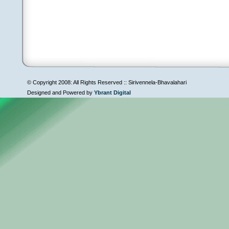
© Copyright 2008: All Rights Reserved :: Sirivennela-Bhavalahari
Designed and Powered by
Ybrant Digital