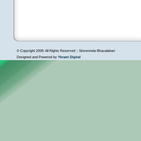
© Copyright 2008: All Rights Reserved :: Sirivennela-Bhavalahari
Designed and Powered by
Ybrant Digital