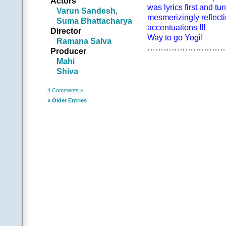
Actors
గాలి వాటమే గమనమని 
was lyrics first and t
Varun Sandesh
,
కాలకూటమే అమృతమన
mesmerizingly reflecti
Suma Bhattacharya
సంద్రంలో చేరే మోహం 
accentuations !!!
Director
కన్నీరే కోరే దాహం కాద
Way to go Yogi!
Ramana Salva
ఉరెక్కి ఉయ్యాలూగే ఉన్
…………………………
Producer
నిప్పుల్లో నిత్యం వేగే 
Mahi
||ఈ లోకం
Shiva
.
చరణం 2:
4 Comments »
త్రోవ తోచదే భ్రమ పడ
« Older Entries
దారి చూపదే బ్రతుకు కే
వందేళ్ళ బంధాలన్నీ త
గుండెల్లో శ్వాసే కొం
ఏం పొందాలనుకుంటుంద
బలి కోరే ఆరాటంతో మద
||ఈ లోకం
||ఏదో|
.
.
(Contributed 