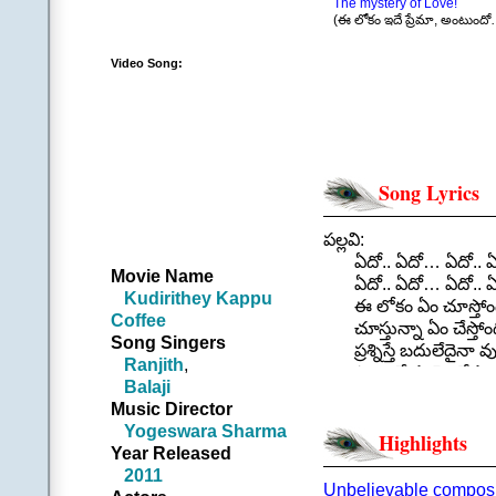
The mystery of Love!
(ఈ లోకం ఇదే ప్రేమా, అంటుందో
Video Song:
Song Lyrics
పల్లవి:
ఏదో.. ఏదో… ఏదో.. 
Movie Name
ఏదో.. ఏదో… ఏదో.. 
Kudirithey Kappu
ఈ లోకం ఏం చూస్తోం
Coffee
చూస్తున్నా ఏం చేస్తోం
Song Singers
ప్రశ్నిస్తే బదులేదైనా వు
Ranjith
,
ప్రాణాలే పందెం వేస్తూ
Balaji
ప్రాయాన్నే ఆటాడించే
Music Director
ప్రేమంటే అర్థం తెలిసిం
Yogeswara Sharma
||ఏదో||
Highlights
Year Released
.
2011
చరణం 1:
Unbelievable compositi