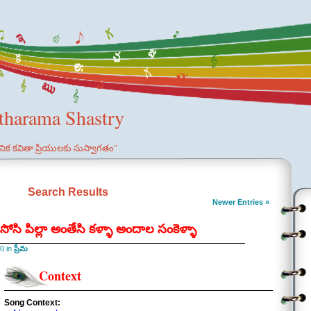
etharama Shastry
ఞానిక కవితా ప్రియులకు సుస్వాగతం"
Search Results
Newer Entries »
ి పిల్లా అంతేసి కళ్ళా అందాల సంకెళ్ళా
0 in
ప్రేమ
Context
Song Context: