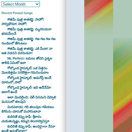
Recent Posted Songs
గౌతమీ పుత్ర శాతకర్ణి: సాహో!
సార్వభౌమా! సాహో!
గౌతమీ పుత్ర శాతకర్ణి: మృగనయనా
భయమేలనే
గౌతమీ పుత్ర శాతకర్ణి: గణ గణ గణ గణ
గుండెలలో జేగంటలు
గౌతమీ పుత్ర శాతకర్ణి: ఎకి మీడా! నా
జత విడనని వరమిడవా!
Mr. Perfect: బదులు తోచని ప్రశ్నల
తాకిడి ఏమిటో ఇలా
గోల్కొండ హైస్కూల్: ఒక విత్తనం
మొలకెత్తడం సరికొత్తగా గమనించుదాం
గోల్కొండ హైస్కూల్: అడుగేస్తే అందే
దూరంలో..హలో
గోల్కొండ హైస్కూల్: ఇది అదేనేమో
అలాగే ఉందే
అలా మొదలైంది: చెలీ వినమని చెప్పాలి
మనసులో తలపుని
మిరపకాయ: గది తలుపుల గడియలు
బిగిసెను చూసుకో మహానుభావా
కుదిరితే కప్పు కాఫీ: శ్రీకారం
చుడుతున్నట్టు, కమ్మని కలనాహ్వానిస్తూ
కుదిరితే కప్పు కాఫీ: అందర్లాగా నేనూ
అంతే అనుకోవాలా?