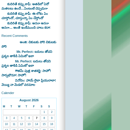
కుదిరితే కప్పు కాఫీ: అతడిలో ఏదో
మతలబు ఉందే…ఏంటంటే చెప్పడుగా
కుదిరితే కప్పు కాఫీ: ఈ లోకం ఏం
చూస్తోందో, చూస్తున్నా ఏం చేస్తోందో
కుదిరితే కప్పు కాఫీ: అనగా అనగా
అనగా… అంతే ఇంకేముంది చాలు కదా!
Recent Comments
Bhaswan on
అంజి: చికుబకు పోరి చికుబకు
పోరి
sravan on
Mr. Perfect: బదులు తోచని
ప్రశ్నల తాకిడి ఏమిటో ఇలా
admin on
Mr. Perfect: బదులు తోచని
ప్రశ్నల తాకిడి ఏమిటో ఇలా
admin on
గౌతమీ పుత్ర శాతకర్ణి: సాహో!
సార్వభౌమా! సాహో!
admin on
వినోదం: హాయ్ లైలా ప్రియురాలా!
వెయ్యి నా మెడలో వరమాల
Calender
August 2026
M
T
W
T
F
S
S
1
2
3
4
5
6
7
8
9
10
11
12
13
14
15
16