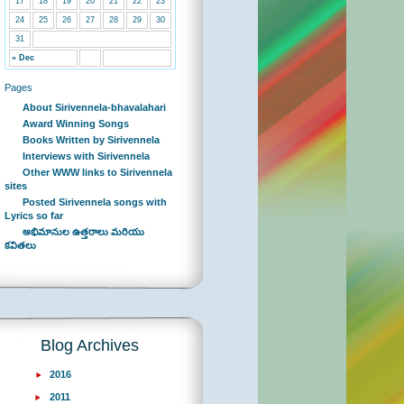
17
18
19
20
21
22
23
24
25
26
27
28
29
30
31
« Dec
Pages
About Sirivennela-bhavalahari
Award Winning Songs
Books Written by Sirivennela
Interviews with Sirivennela
Other WWW links to Sirivennela
sites
Posted Sirivennela songs with
Lyrics so far
అభిమానుల ఉత్తరాలు మరియు
కవితలు
Blog Archives
2016
2011