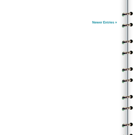
మతిచెడేలా జతపడేలా ఏం చెయ్యాలో అనేది తెగేసి చెప్పాలా
అతడు:
ఉసిగొట్టిచంపకే బాలా సొగసటో ఇటో అయ్యేలా
ఆమె:
రసపట్టు చూడనీవేల? తగు మగవాడివనిపించేలా
Newer Entries »
అతడు:
కవ్వించే కైపుగోల ఆపవే జవరాలా
ఆమె:
కథపెంచే లౌలీ లీల ఆపకు పనిమాలా
|| ఓసోసి పిల్లా ||
.
||చ|| ఆమె:
జంటగ వెళ్ళి వెంటాడాలి సుఖాలనీవేళ
ఈ చలాకి జత ఖుషీకి యవ్వనాల వనాలు వసంతమాడేలా
అతడు:
తుంటరి గాలి కొంటెగ వాలి తడిమిందే లైలా
ఆ చురుక్కి నీ కులుక్కి కెవ్వనేలా కులాసా కుహూలు పుట్టేలా
ఆమె:
అవకాశమందుకో నానీ యమ తమాషాలు చూస్తావే
అతడు:
నా తుఫానంటి వేగాన్ని నువు తమాయించుకోలేవే
ఆమె:
ఉస్కో అంటాను గానీ నాతో వస్తావా
అతడు:
చూస్కో అయితే సరే నా సత్తా చూస్తావా
|| ఓసోసి పిల్లా ||
.
.
(Contributed by Phanindra KSM)