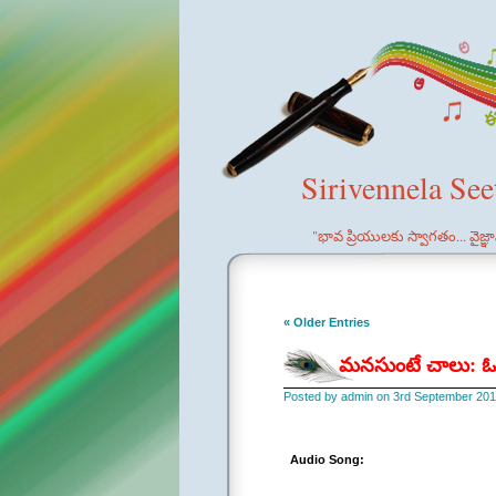
Sirivennela Se
"భావ ప్రియులకు స్వాగతం... వైజ్
« Older Entries
మనసుంటే చాలు: ఓసోస
Posted by admin on 3rd September 201
Audio Song: