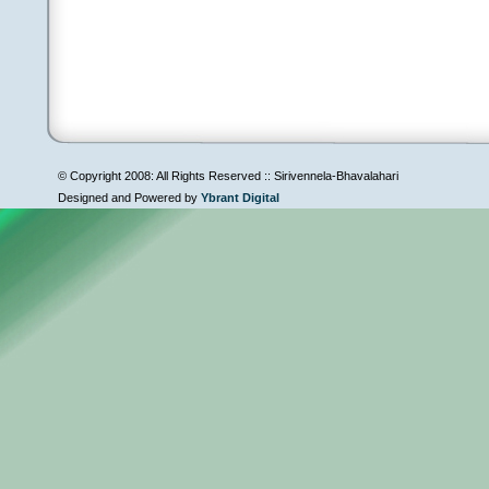
© Copyright 2008: All Rights Reserved :: Sirivennela-Bhavalahari
Designed and Powered by
Ybrant Digital