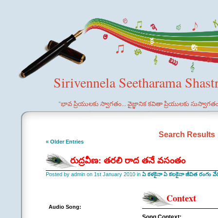
Sirivennela Seetharama Shast
"భావ ప్రియులకు స్వాగతం... వైజ్ఞానిక కవితా ప్రియులకు సుస్వాగత
Search Results
« Older Entries
రుద్రవీణ: తరలి రాద తనే వసంతం
Posted by admin on 1st January 2010 in
ఏ కళకైనా ఏ కలకైనా జీవిత రంగం వే
Context
Audio Song:
Song Context: