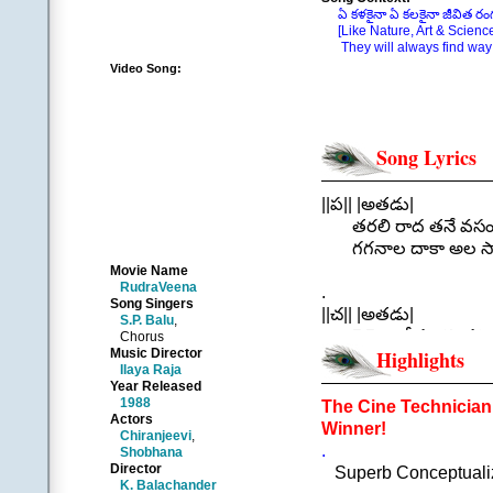
ఏ కళకైనా ఏ కలకైనా జీవిత రంగ
[Like Nature, Art & Science
They will always find way to
Video Song:
Song Lyrics
||ప|| |అతడు|
తరలి రాద తనే వసంతం త
గగనాల దాకా అల సాగక
|| తరలి ర
Movie Name
RudraVeena
.
Song Singers
||చ|| |అతడు|
S.P. Balu
,
వెన్నెల దీపం కొందరిదా
Chorus
Music Director
Highlights
ఎల్లలు లేని చల్లని గ
Ilaya Raja
ప్రతి మదిని లేపే ప్రభా
Year Released
ఏదీ సొంతం కోసం కాదన
1988
The Cine Technician 
Actors
ఇది తెలియని మనుగడ
Winner!
Chiranjeevi
,
|| తరలి ర
.
Shobhana
.
Director
Superb Conceptualiz
K. Balachander
||చ|| |అతడు|