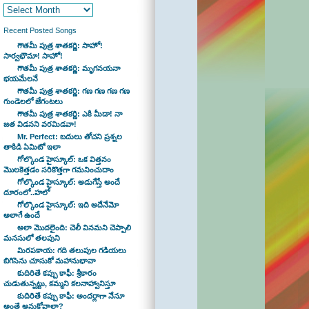
Recent Posted Songs
గౌతమీ పుత్ర శాతకర్ణి: సాహో!
సార్వభౌమా! సాహో!
గౌతమీ పుత్ర శాతకర్ణి: మృగనయనా
భయమేలనే
గౌతమీ పుత్ర శాతకర్ణి: గణ గణ గణ గణ
గుండెలలో జేగంటలు
గౌతమీ పుత్ర శాతకర్ణి: ఎకి మీడా! నా
ు
జత విడనని వరమిడవా!
Mr. Perfect: బదులు తోచని ప్రశ్నల
తాకిడి ఏమిటో ఇలా
గోల్కొండ హైస్కూల్: ఒక విత్తనం
మొలకెత్తడం సరికొత్తగా గమనించుదాం
గోల్కొండ హైస్కూల్: అడుగేస్తే అందే
దూరంలో..హలో
…
గోల్కొండ హైస్కూల్: ఇది అదేనేమో
అలాగే ఉందే
అలా మొదలైంది: చెలీ వినమని చెప్పాలి
మనసులో తలపుని
మిరపకాయ: గది తలుపుల గడియలు
బిగిసెను చూసుకో మహానుభావా
కుదిరితే కప్పు కాఫీ: శ్రీకారం
చుడుతున్నట్టు, కమ్మని కలనాహ్వానిస్తూ
కుదిరితే కప్పు కాఫీ: అందర్లాగా నేనూ
అంతే అనుకోవాలా?