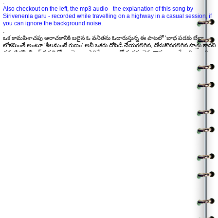
.
శీలం అంటే గుణం అని అర్థం
Also checkout on the left, the mp3 audio - the explanation of this song by
||నువ్వేమి||
Sirivenenla garu - recorded while travelling on a highway in a casual session, if
.
you can ignore the background noise.
చరణం:
.
గురవింద ఈ సమాజం పరనింద దాని నైజం
ఒక కామపిశాచపు అరాచకానికి బలైన ఓ వనితను ఓదారుస్తున్న ఈ పాటలో ‘బాధ పడకు బేలా
తనకింద నలుపుతత్వం కనిపెట్టలేదు సహజం
లోకమింతే అంటూ ‘శీలమంటే గుణం’ అనీ ఒకరు దోపిడీ చేయగలిగిన, దోచుకొనగలిగిన సొత్తు కాదని
తన కళ్ళ ముందు ఘోరం కాదనదు పిరికి లోకం
చక్కటి కన్విన్సింగ్ పద్ధతిలో అంచెలుగా ఎదిగే భావాలతో మనకు చెపుతారు. అలాగే, ఇది అనాది
అన్యాయమన్న నీపై మోపింది పాప భారం
(ద్రౌపది కాలం) నుంచీ మనిషికి పట్టిన తెగులేనని, చూస్తున్న కళ్ళు సిగ్గుతో చావాలి అని సమాజాన్ని
పడతి పరువు కాచే చేవలేని సంఘం
మందలిస్తూ ఆ వనిత దుఃఖ్ఖానికి ఉపశమనం ఇచ్చే ప్రయత్నం అద్భుతం, నాకు నచ్చిన ఇంకో లైన్
సిగ్గుపడక పోగా నవ్వుతోంది చిత్రం
“గురవింద సమాజం పరనింద దాని నైజం”. నేను గతంలో వ్రాశిన ఒక చిన్న వ్యాసంలో ఇలాంటి పోలికే
ఆనాటి ద్రౌపదికీ ఈ నాటి నీగతికీ
వ్రాశాను. ఈ పాట విన్నాక మీరు
శ్రీకారం: మనసు కాస్త కలతపడితే మందు ఇమ్మని మరణాన్ని అడగక
అసలైన అవమానము చూస్తున్న ఆ కళ్ళది
పాట కూడా వినాలి. ఈ రెండిటిలో భావసారూప్యత తో పాటు కాదు ఓ చక్కటి up lifting message
అంతే గానీ నీలో లేదే దోషం
ఉంది.
||నువ్వేమి||
.
.
.
.
(Analysis by Dr. Jayasankar)
(Contributed by Dr. Jayasankar)
.
[Also refer to Pages 176 in సిరివెన్నెల తరంగాలు]
………………………………………………………………………………………………