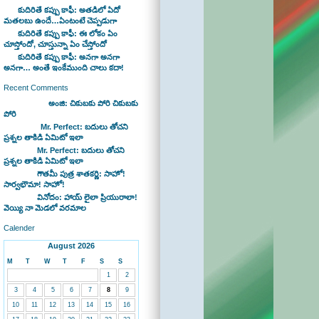
కుదిరితే కప్పు కాఫీ: అతడిలో ఏదో
మతలబు ఉందే…ఏంటంటే చెప్పడుగా
కుదిరితే కప్పు కాఫీ: ఈ లోకం ఏం
చూస్తోందో, చూస్తున్నా ఏం చేస్తోందో
కుదిరితే కప్పు కాఫీ: అనగా అనగా
అనగా… అంతే ఇంకేముంది చాలు కదా!
Recent Comments
Bhaswan on
అంజి: చికుబకు పోరి చికుబకు
పోరి
sravan on
Mr. Perfect: బదులు తోచని
ప్రశ్నల తాకిడి ఏమిటో ఇలా
admin on
Mr. Perfect: బదులు తోచని
ప్రశ్నల తాకిడి ఏమిటో ఇలా
admin on
గౌతమీ పుత్ర శాతకర్ణి: సాహో!
సార్వభౌమా! సాహో!
admin on
వినోదం: హాయ్ లైలా ప్రియురాలా!
వెయ్యి నా మెడలో వరమాల
Calender
August 2026
M
T
W
T
F
S
S
1
2
3
4
5
6
7
8
9
10
11
12
13
14
15
16