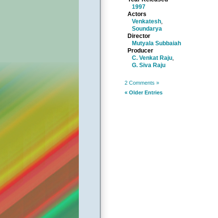
1997
Actors
Venkatesh
,
Soundarya
Director
Mutyala Subbaiah
Producer
C. Venkat Raju
,
G. Siva Raju
2 Comments »
« Older Entries