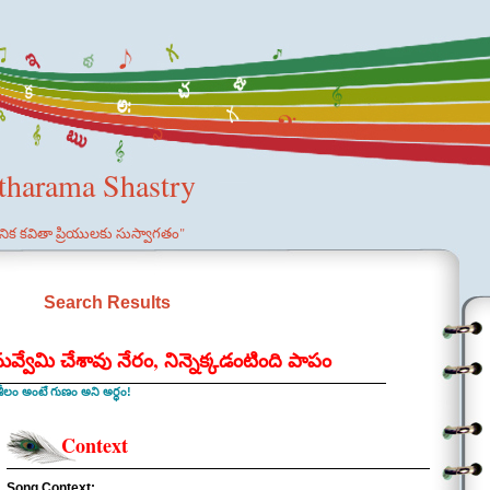
etharama Shastry
ఞానిక కవితా ప్రియులకు సుస్వాగతం"
Search Results
నువ్వేమి చేశావు నేరం, నిన్నెక్కడంటింది పాపం
శీలం అంటే గుణం అని అర్థం!
Context
Song Context: