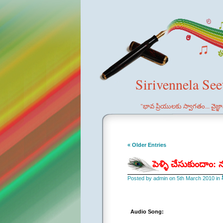
Sirivennela Se
"భావ ప్రియులకు స్వాగతం... వైజ్
« Older Entries
పెళ్ళి చేసుకుందాం: 
Posted by admin on 5th March 2010 in
Audio Song: