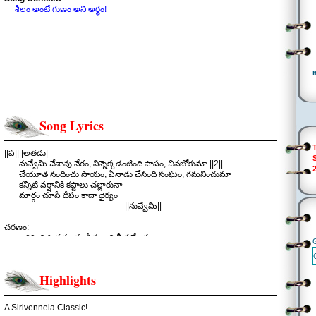
శీలం అంటే గుణం అని అర్థం!
Song Lyrics
||ప|| |అతడు|
నువ్వేమి చేశావు నేరం, నిన్నెక్కడంటింది పాపం, చినబోకుమా ||2||
చేయూత నందించు సాయం, ఏనాడు చేసింది సంఘం, గమనించుమా
కన్నీటి వర్షానికి కష్టాలు చల్లారునా
మార్గం చూపే దీపం కాదా ధైర్యం
||నువ్వేమి||
.
చరణం:
జరిగింది ఓ ప్రమాదం ఏముంది నీ ప్రమేయం
దేహానికైన గాయం ఏ మందుతోనో మాయం
విలువైన నిండు ప్రాణం మిగిలుండడం ప్రధానం
అది నిలిచినంత కాలం సాగాలి నీ ప్రయాణం
Highlights
స్త్రీ ల తనువులోనే శీలమున్నదంటే
పురుష స్పర్శ తోనే తొలగి పోవునంటే
ఇల్లాళ్ళ దేహాలలో శీలమే ఉండదనా
A Sirivennela Classic!
భర్తన్న వాడెవడూ పురుషుడు కాదు అనా