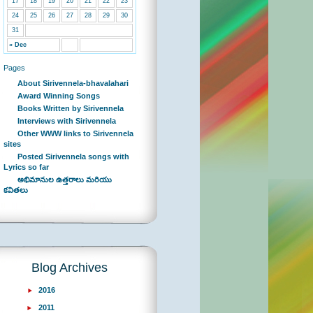
17
18
19
20
21
22
23
24
25
26
27
28
29
30
31
« Dec
Pages
About Sirivennela-bhavalahari
Award Winning Songs
Books Written by Sirivennela
Interviews with Sirivennela
Other WWW links to Sirivennela
sites
Posted Sirivennela songs with
Lyrics so far
అభిమానుల ఉత్తరాలు మరియు
కవితలు
Blog Archives
2016
2011