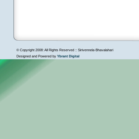
© Copyright 2008: All Rights Reserved :: Sirivennela-Bhavalahari
Designed and Powered by
Ybrant Digital