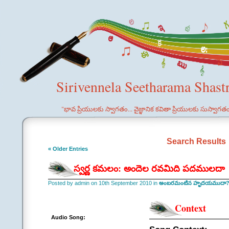
Sirivennela Seetharama Shast
"భావ ప్రియులకు స్వాగతం... వైజ్ఞానిక కవితా ప్రియులకు సుస్వాగత
Search Results
« Older Entries
స్వర్ణ కమలం: అందెల రవమిది పదములదా
Posted by admin on 10th September 2010 in
అంబరమంటిన హృదయముదా? 
Context
Audio Song: