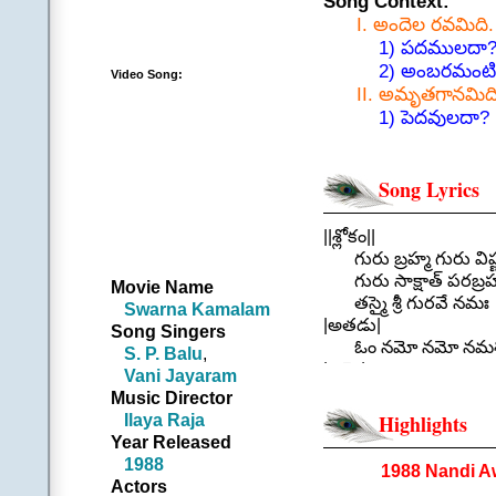
Song Context:
I. అందెల రవమిది.
1) పదములదా? (m
2) అంబరమంటిన
Video Song:
II. అమృతగానమిది
1) పెదవులదా? (m
2) అమితానందపు
She has realized it n
Song Lyrics
(Just relax & enjoy 
||శ్లోకం||
గురు బ్రహ్మ గురు విష్ణ
గురు సాక్షాత్ పరబ్రహ్
Movie Name
తస్మై శ్రీ గురవే నమః
Swarna Kamalam
|అతడు|
Song Singers
ఓం నమో నమో నమశ్
S. P. Balu
,
|ఆమె|
Vani Jayaram
మంగళ ప్రదాయ గోపు
Music Director
గంగయాతరింగితోత్తమ
Ilaya Raja
Highlights
|అతడు|
Year Released
ఓం నమో నమో నమశ్
1988
1988 Nandi A
|ఆమె|
Actors
.