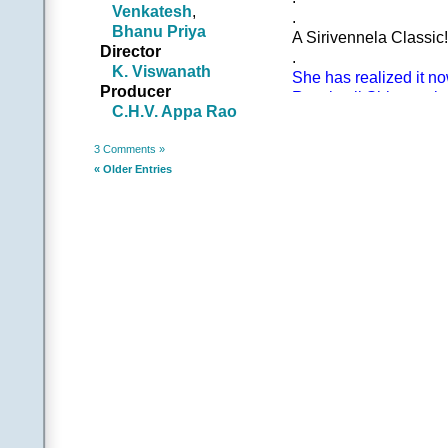
శూలినే నమో నమః కప
Venkatesh
,
.
పాలినే విరంచితుండ 
Bhanu Priya
A Sirivennela Classic!
.
Director
.
||ప|| |ఆమె|
K. Viswanath
She has realized it no
అందెల రవమిది పదమ
Producer
Rest is all Sirivennel
అంబరమంటిన హృదయమ
C.H.V. Appa Rao
.
అమృతగానమిది పెద
[Also refer to Pages 59
అమితానందపు ఎదస
3 Comments »
…………………………
|అతడు|
« Older Entries
సాగిన సాధన సార్థ
బ్రతుకు ప్రణవమై మ్
||అందె
.
||చ|| |ఆమె|
మువ్వలు ఉరుముల సవ్వ
మేను హర్షవర్ష మేఘమై
|అతడు|
అంగభంగిమలు గంగపొం
లాస్యం సాగే లీల… 
|ఆమె|
జంగమమై జడమాడ
|అతడు|
జలపాత గీతముల తో