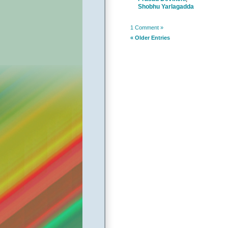
Shobhu Yarlagadda
1 Comment »
« Older Entries