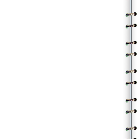
నిస్సత్తువతో నిలబడనివ్వక ఒక్కో అడుగును ముందుకు వెయ్
వంద ఏళ్ల నీనిండు జీవితం గండి పడదనే నమ్మకమై
శతకోటి సమస్యలనెదుర్కొనేందుకు బ్రతికి ఉండగల సాహసానివై
||పరుగులు తీయ్||
.
.
(Contributed by Nagarjuna)