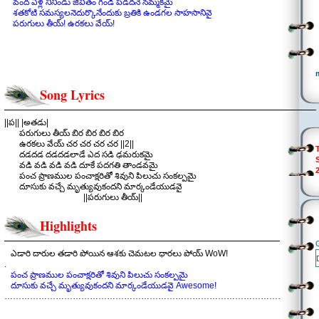
వంద ఏళ్ల నీనిండు జీవితం గండి పడదనే నమ్మకమై
శతకోటి సమస్యలనెదుర్కొనేందుకు బ్రతికి ఉండగల సాహసానివై
పరుగులు తీయ్! ఉరకలు వేయ్!
Song Lyrics
||ప|| |అతడు|
పరుగులు తీయ్ బిర బిర బిర బిర
ఉరకలు వేయ్ చర చర చర చర ||2||
దడదడ దడదడలాడే ఎద సడి ఢమరుకమై
వడి వడి వడి వడి దూకే పదగతి తాండవమై
పంచ ప్రాణముల పంచాక్షరితో శివుని పిలుచు సంకల్పమై
దూసుకు వచ్చే మృత్యువుకందని మార్కండేయుడవై
||పరుగులు తీయ్||
.
చరణం: అతడు:
Highlights
కుత్తుక కోసే కత్తి కొనలు… కత్తి కొనలు
కుత్తుక కోసే కత్తి కొనలు దరి దాపుకు చేరని దూకుడువై
ఆయువు తీసే ఆపద కూడా అలసటతో ఆగేలా చెయ్
ఎడారి దారుల తడారి పోయిన ఆశకు చెమటల ధారలు పోయ్ WoW!
మట్టిలోకి తన గిట్టలతో నిను తొక్కెయ్యాలని తరుముకువచ్చే
.
కాలాశ్వంపై స్వారీ చెయ్
పంచ ప్రాణముల పంచాక్షరితో శివుని పిలుచు సంకల్పమై
||పరుగులు తీయ్||
దూసుకు వచ్చే మృత్యువుకందని మార్కండేయుడవై Awesome!
.
………………………………………………………………………………………………..
చరణం: అతడు:
ఎడారి దారుల తడారి పోయిన ఆశకు చెమటల ధారలు పోయ్