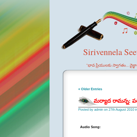
Sirivennela Se
"భావ ప్రియులకు స్వాగతం... వైజ్
« Older Entries
మర్యాద రామన్న: ప
Posted by admin on 27th August 2010 i
Audio Song: