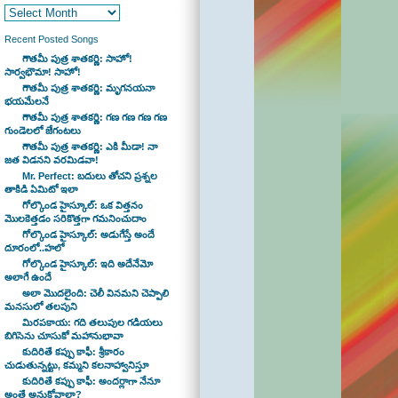
Recent Posted Songs
గౌతమీ పుత్ర శాతకర్ణి: సాహో!
సార్వభౌమా! సాహో!
గౌతమీ పుత్ర శాతకర్ణి: మృగనయనా
భయమేలనే
గౌతమీ పుత్ర శాతకర్ణి: గణ గణ గణ గణ
గుండెలలో జేగంటలు
గౌతమీ పుత్ర శాతకర్ణి: ఎకి మీడా! నా
జత విడనని వరమిడవా!
Mr. Perfect: బదులు తోచని ప్రశ్నల
తాకిడి ఏమిటో ఇలా
గోల్కొండ హైస్కూల్: ఒక విత్తనం
మొలకెత్తడం సరికొత్తగా గమనించుదాం
గోల్కొండ హైస్కూల్: అడుగేస్తే అందే
దూరంలో..హలో
గోల్కొండ హైస్కూల్: ఇది అదేనేమో
అలాగే ఉందే
అలా మొదలైంది: చెలీ వినమని చెప్పాలి
మనసులో తలపుని
మిరపకాయ: గది తలుపుల గడియలు
బిగిసెను చూసుకో మహానుభావా
కుదిరితే కప్పు కాఫీ: శ్రీకారం
చుడుతున్నట్టు, కమ్మని కలనాహ్వానిస్తూ
కుదిరితే కప్పు కాఫీ: అందర్లాగా నేనూ
అంతే అనుకోవాలా?