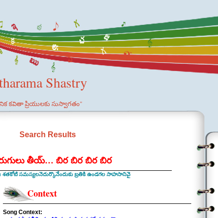
etharama Shastry
ఞానిక కవితా ప్రియులకు సుస్వాగతం"
Search Results
రుగులు తీయ్… బిర బిర బిర బిర
n
శతకోటి సమస్యలనెదుర్కొనేందుకు బ్రతికి ఉండగల సాహసానివై
Context
Song Context: