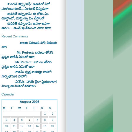
కుదిరితే కప్పు కాఫీ: అతడిలో ఏదో
మతలబు ఉందే…ఏంటంటే చెప్పడుగా
కుదిరితే కప్పు కాఫీ: ఈ లోకం ఏం
చూస్తోందో, చూస్తున్నా ఏం చేస్తోందో
కుదిరితే కప్పు కాఫీ: అనగా అనగా
అనగా… అంతే ఇంకేముంది చాలు కదా!
Recent Comments
Bhaswan on
అంజి: చికుబకు పోరి చికుబకు
పోరి
sravan on
Mr. Perfect: బదులు తోచని
ప్రశ్నల తాకిడి ఏమిటో ఇలా
admin on
Mr. Perfect: బదులు తోచని
ప్రశ్నల తాకిడి ఏమిటో ఇలా
admin on
గౌతమీ పుత్ర శాతకర్ణి: సాహో!
సార్వభౌమా! సాహో!
admin on
వినోదం: హాయ్ లైలా ప్రియురాలా!
వెయ్యి నా మెడలో వరమాల
Calender
August 2026
M
T
W
T
F
S
S
1
2
3
4
5
6
7
8
9
10
11
12
13
14
15
16