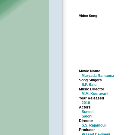
Video Song:
Movie Name
Maryada Ramanna
Song Singers
S.P. Balu
Music Director
M.M. Keeravani
Year Released
2010
Actors
Suneel
,
Saloni
Director
S.S. Rajamouli
Producer
Prasad Devineni
,