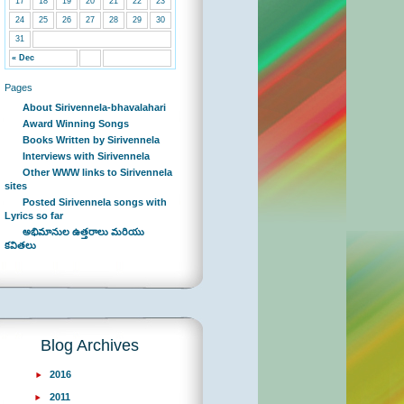
17
18
19
20
21
22
23
24
25
26
27
28
29
30
31
« Dec
Pages
About Sirivennela-bhavalahari
Award Winning Songs
Books Written by Sirivennela
Interviews with Sirivennela
Other WWW links to Sirivennela
sites
Posted Sirivennela songs with
Lyrics so far
అభిమానుల ఉత్తరాలు మరియు
కవితలు
Blog Archives
2016
2011