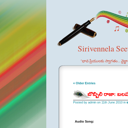
Sirivennela Se
"భావ ప్రియులకు స్వాగతం... వైజ్
« Older Entries
బొబ్బిలి రాజా: బలప
Posted by admin on 11th June 2010 in
బ
Audio Song: