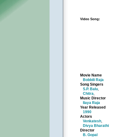
Video Song:
Movie Name
Bobbili Raja
Song Singers
S.P. Balu
,
Chitra
,
Music Director
Ilaya Raja
Year Released
1990
Actors
Venkatesh
,
Divya Bharathi
Director
B. Gopal