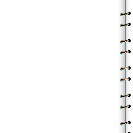
|ఆమె|
నాక్కూడా కొత్తేనయ్యో ఏం చేద్దాం ఈ పైన
|అతడు|
కాస్తైనా కంగారు తగ్గాలి కాదన్ను ఏం చేసినా
|| సరసం ఇంక ||
.
||చ|| |ఆమె|
తుప్పల్లో తుపాకి సడి ఎట్టా రేగుతుందో
రెప్పల్లో రహస్యం పడి అట్టా అయ్యిందయ్యో
|అతడు|
కొమ్మల్లో కుకూలే మన స్నేహం కోరుతుంటే
కొండల్లో echoలే మనమెట్టా ఉన్నామంటే
|ఆమె|
అడవంతా అత్తారిల్లే నీకైనా నాకైనా
|అతడు|
ఎవరెవరో అత్తా మామా వరసెట్టా తెలిసేనే
|ఆమె|
అందాకా ఆ మర్రి అత్తమ్మ ఈ మద్ది మామనుకో
|| బలపం పట్టి ||
.
.
(Contributed by Nagarjuna)