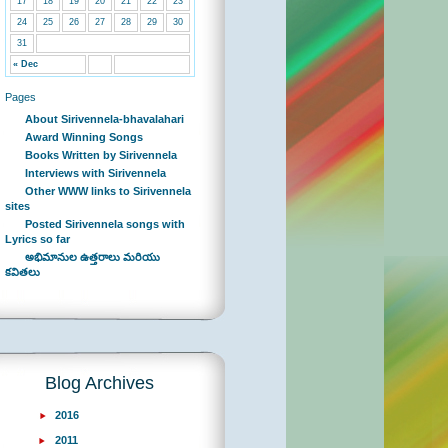
17
18
19
20
21
22
23
24
25
26
27
28
29
30
31
« Dec
Pages
About Sirivennela-bhavalahari
Award Winning Songs
Books Written by Sirivennela
Interviews with Sirivennela
Other WWW links to Sirivennela
sites
Posted Sirivennela songs with
Lyrics so far
అభిమానుల ఉత్తరాలు మరియు
కవితలు
Blog Archives
2016
2011