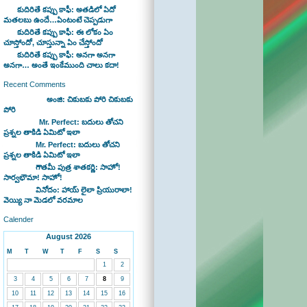
కుదిరితే కప్పు కాఫీ: అతడిలో ఏదో
మతలబు ఉందే…ఏంటంటే చెప్పడుగా
కుదిరితే కప్పు కాఫీ: ఈ లోకం ఏం
చూస్తోందో, చూస్తున్నా ఏం చేస్తోందో
కుదిరితే కప్పు కాఫీ: అనగా అనగా
అనగా… అంతే ఇంకేముంది చాలు కదా!
Recent Comments
Bhaswan on
అంజి: చికుబకు పోరి చికుబకు
పోరి
sravan on
Mr. Perfect: బదులు తోచని
ప్రశ్నల తాకిడి ఏమిటో ఇలా
admin on
Mr. Perfect: బదులు తోచని
ప్రశ్నల తాకిడి ఏమిటో ఇలా
admin on
గౌతమీ పుత్ర శాతకర్ణి: సాహో!
సార్వభౌమా! సాహో!
admin on
వినోదం: హాయ్ లైలా ప్రియురాలా!
వెయ్యి నా మెడలో వరమాల
Calender
August 2026
M
T
W
T
F
S
S
1
2
3
4
5
6
7
8
9
10
11
12
13
14
15
16