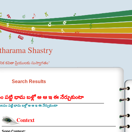
etharama Shastry
ఞానిక కవితా ప్రియులకు సుస్వాగతం"
Search Results
ం పట్టి భామ బళ్లో అ ఆ ఇ ఈ నేర్చుకుంటా
లపం పట్టి భామ బళ్లో అ ఆ ఇ ఈ నేర్చుకుంటా
Context
Song Context: