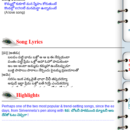
కొమ్మల్లో కుకూలే మన స్నేహం కోరుతుంటే
కొండల్లో echoలే మనమెట్టా ఉన్నామంటే
(A love song)
Song Lyrics
||ప|| |అతడు|
బలపం పట్టి భామ బళ్లో అ ఆ ఇ ఈ నేర్చుకుంటా
పంతం పట్టి ప్రేమ ఒళ్లో ఆహా ఓహో పాడుకుంటా
అం అః అంటా అమ్మడు కమ్మహా ఉండేటప్పుడూ
బుజ్జి పాపాయి పాఠాలు నేర్పించు పైటమ్మ ప్రణయాలతో
|ఆమె|
సరసం ఇంక ఎక్కువైతే ఛాఛా ఛీఛీ తప్పదయ్యో
అపుడే ఇట్టా ప్రేమ బళ్లో ఐతే గియ్తే ఎందుకయ్యో
అచ్చులే అయ్యాయిప్పుడు హల్లుల్లో హల్లో ఎప్పుడు
.
Highlights
||చ|| |అతడు|
ఎట్టాగుందే పాపా తొలిచూపే చుట్టుకుంటే
ఏదో కొత్త ఊపే ఎటు వైపో నెట్టేస్తుంటే
Perhaps one of the two most popular & trend-setting songs, since the early
|ఆమె|
days, from Sirivennela’s pen along with
శివ: బోటనీ పాఠముంది మ్యాటనీ ఆట ఉంది
ఉండుండి ఎటుంచో ఒక నవ్వే తాకుతోంది
దేనికో ఓటు చెప్పరా
!
మొత్తంగా ప్రపంచం మహ గమ్మత్తుగా ఉంది
…………………………………………………………………………………………….
|అతడు|
ప్రేమంటే ఇంతేనేమో బాగుందే ఏమైనా