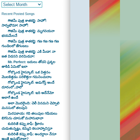
Recent Posted Songs
గౌతమీ పుత్ర శాతకర్ణి: సాహో!
సార్వభౌమా! సాహో!
గౌతమీ పుత్ర శాతకర్ణి: మృగనయనా
భయమేలనే
గౌతమీ పుత్ర శాతకర్ణి: గణ గణ గణ గణ
గుండెలలో జేగంటలు
గౌతమీ పుత్ర శాతకర్ణి: ఎకి మీడా! నా
జత విడనని వరమిడవా!
Mr. Perfect: బదులు తోచని ప్రశ్నల
తాకిడి ఏమిటో ఇలా
గోల్కొండ హైస్కూల్: ఒక విత్తనం
మొలకెత్తడం సరికొత్తగా గమనించుదాం
గోల్కొండ హైస్కూల్: అడుగేస్తే అందే
దూరంలో..హలో
గోల్కొండ హైస్కూల్: ఇది అదేనేమో
అలాగే ఉందే
అలా మొదలైంది: చెలీ వినమని చెప్పాలి
మనసులో తలపుని
మిరపకాయ: గది తలుపుల గడియలు
బిగిసెను చూసుకో మహానుభావా
కుదిరితే కప్పు కాఫీ: శ్రీకారం
చుడుతున్నట్టు, కమ్మని కలనాహ్వానిస్తూ
కుదిరితే కప్పు కాఫీ: అందర్లాగా నేనూ
అంతే అనుకోవాలా?