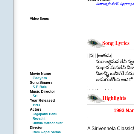
సురాజ్యమవలేని స్వరాజ్యమ
Video Song:
Song Lyrics
||ప|| |అతడు|
సురాజ్యమవలేని స్వర
సుఖాన మనలేని వికా
నిజాన్ని బలికోరే సమ
Movie Name
Gaayam
అడుగుతోంది అదిగో ఎ
Song Singers
.
S.P. Balu
||చ|| |అతడు|
Music Director
Sri
Highlights
ఆవేశంలో ప్రతి నిమిషం
Year Released
కత్తి కొనల ఈ వర్తమా
1993
బంగరు భవితకు పునా
Actors
1993 Nandi Aw
Jagapathi Babu
,
భస్మాసుర హస్తాలై ప్ర
.
Revathi
,
శిరసు వంచెనదిగో ఎగ
.
Urmila Mathondkar
చెరుగుతోంది ఆ తల్లి
Director
A Sirivennela Classic!
Ram Gopal Varma
|| సురాజ్యమ