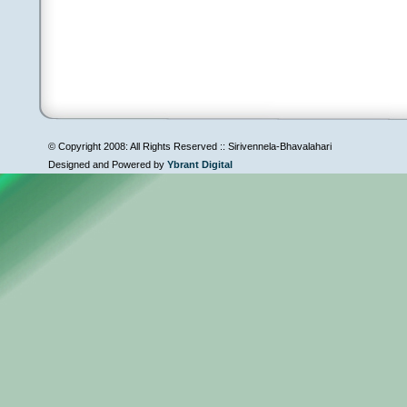
© Copyright 2008: All Rights Reserved :: Sirivennela-Bhavalahari
Designed and Powered by
Ybrant Digital