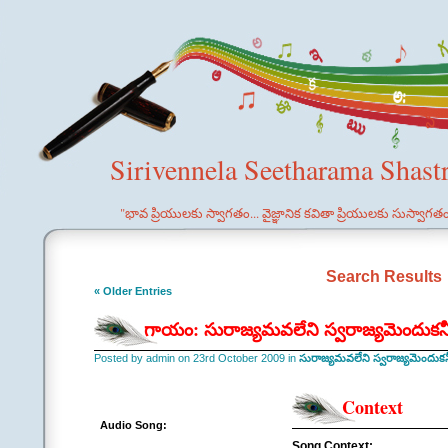
Sirivennela Seetharama Shast
"భావ ప్రియులకు స్వాగతం... వైజ్ఞానిక కవితా ప్రియులకు సుస్వాగత
Search Results
« Older Entries
గాయం: సురాజ్యమవలేని స్వరాజ్యమెందుకన
Posted by admin on 23rd October 2009 in
సురాజ్యమవలేని స్వరాజ్యమెందుకన
Context
Audio Song:
Song Context: