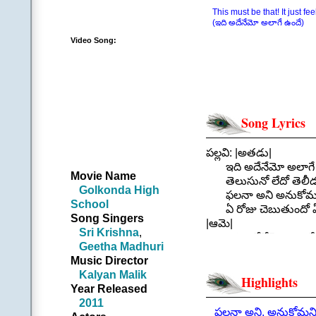
This must be that! It just feel
(ఇది అదేనేమో అలాగే ఉందే)
Video Song:
Song Lyrics
పల్లవి: |అతడు|
ఇది అదేనేమో అలాగే 
Movie Name
తెలుసునో లేదో తెలీడం
Golkonda High
ఫలనా అని అనుకోమ
School
ఏ రోజు చెబుతుందో
Song Singers
|ఆమె|
Sri Krishna
,
ఇది అదేనేమో అలాగే 
Geetha Madhuri
తెలుసునో లేదో తెలీడం
Music Director
ఫలనా అని అనుకోమ
Kalyan Malik
ఏ రోజు చెబుతుందో
Highlights
Year Released
|ఆమె| ఇది అదేనేమో
2011
|అతడు| అలాగే ఉందే
ఫలనా అని, అనుకోమని,