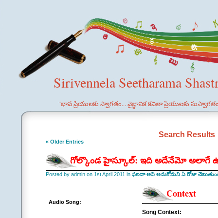
Sirivennela Seetharama Shast
"భావ ప్రియులకు స్వాగతం... వైజ్ఞానిక కవితా ప్రియులకు సుస్వాగత
Search Results
« Older Entries
గోల్కొండ హైస్కూల్: ఇది అదేనేమో అలాగే 
Posted by admin on 1st April 2011 in
ఫలనా అని అనుకోమని ఏ రోజు చెబుతు
Context
Audio Song:
Song Context: