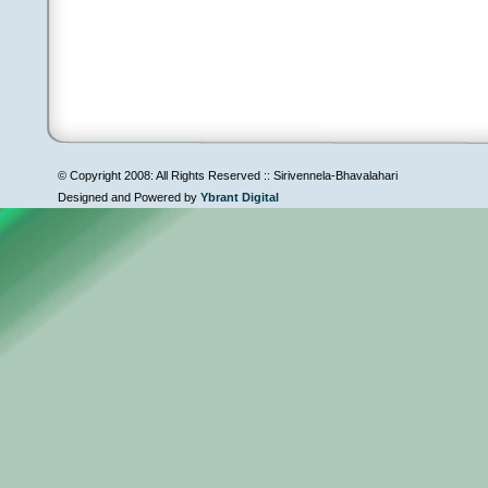
© Copyright 2008: All Rights Reserved :: Sirivennela-Bhavalahari
Designed and Powered by
Ybrant Digital