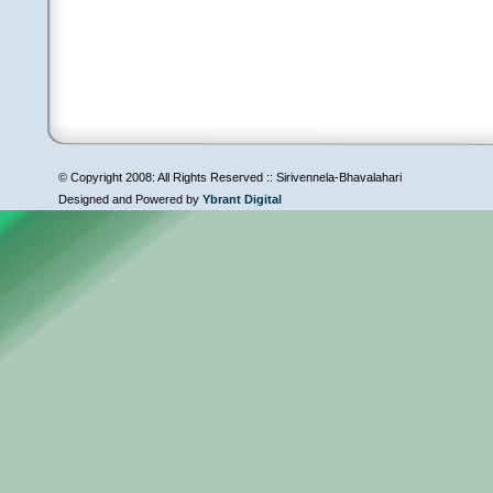
© Copyright 2008: All Rights Reserved :: Sirivennela-Bhavalahari
Designed and Powered by
Ybrant Digital