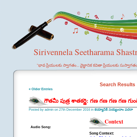
Sirivennela Seetharama Shast
"భావ ప్రియులకు స్వాగతం... వైజ్ఞానిక కవితా ప్రియులకు సుస్వాగత
Search Results
« Older Entries
గౌతమీ పుత్ర శాతకర్ణి: గణ గణ గణ గణ గు
Posted by admin on 27th December 2016 in
కయ్యానికి సయ్యందాం పదరా
Context
Audio Song:
Song Context: