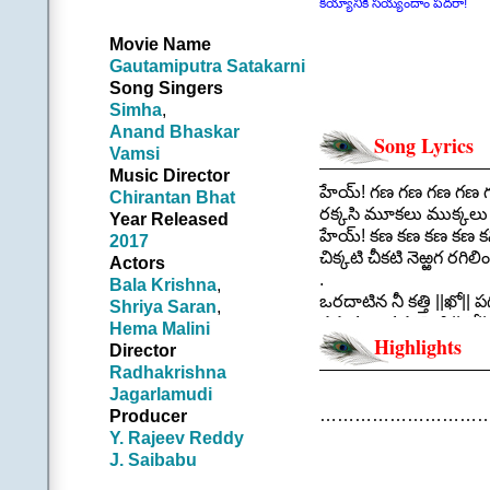
కయ్యానికి సయ్యందాం పదరా!
Movie Name
Gautamiputra Satakarni
Song Singers
Simha
,
Anand Bhaskar
Song Lyrics
Vamsi
Music Director
హేయ్! గణ గణ గణ గణ గు
Chirantan Bhat
రక్కసి మూకలు ముక్కల
Year Released
హేయ్! కణ కణ కణ కణ కన్న
2017
చిక్కటి చీకటి నెఱ్ఱగ రగిలి
Actors
.
Bala Krishna
,
ఒరదాటిన నీ కత్తి ||ఖో|| ప
Shriya Saran
,
సహనం ఇక సరిపెట్టి ||ఖో|| 
Hema Malini
Highlights
ఎవ్వడురా ఎదటకి రారా
Director
||ఖో|| అని అనగానే ఔరౌర
Radhakrishna
నువ్వు ఆపదకే ఆపదవౌత
Jagarlamudi
.
…………………………
Producer
||హీరో||
Y. Rajeev Reddy
కీడంటే మన నీడే కదరా 
J. Saibabu
వేటంటే మన కాటే కదరా 