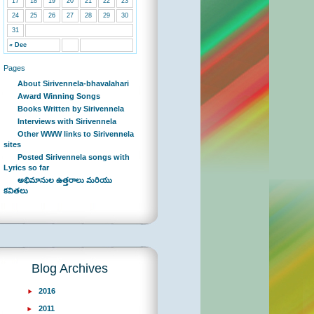
17
18
19
20
21
22
23
24
25
26
27
28
29
30
31
« Dec
Pages
About Sirivennela-bhavalahari
Award Winning Songs
Books Written by Sirivennela
Interviews with Sirivennela
Other WWW links to Sirivennela
sites
Posted Sirivennela songs with
Lyrics so far
అభిమానుల ఉత్తరాలు మరియు
కవితలు
Blog Archives
2016
2011