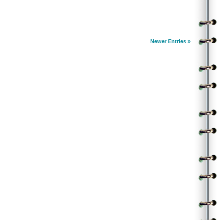
.
చరణం:
సోన హ సోన హలో జాణా అంటున్న మజునుల మైకానా
సోగ్గాల్ల సోకున్న ఫేసైనా షో కేస్ లో ఉన్న సుల్తానా
వెనకబడి కబడి కబడి అని యువకులు తరమనివేలా
తల తల సోకుల లోగల ఉరకలు కలిగిన వినిపోరా
Newer Entries »
||లైలా ఓ డీ లైలా||
.
.
(Contributed by Venkata Sreedhar)