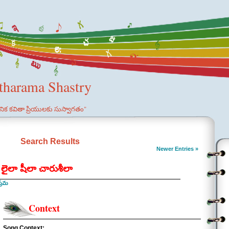
etharama Shastry
ఞానిక కవితా ప్రియులకు సుస్వాగతం"
Search Results
Newer Entries »
 లైలా షీలా చారుశీలా
్రేమ
Context
Song Context: