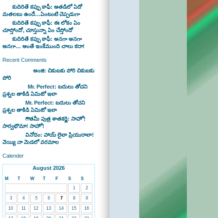
కుదిరితే కప్పు కాఫీ: అతడిలో ఏదో
మతలబు ఉందే…ఏంటంటే చెప్పడుగా
కుదిరితే కప్పు కాఫీ: ఈ లోకం ఏం
చూస్తోందో, చూస్తున్నా ఏం చేస్తోందో
కుదిరితే కప్పు కాఫీ: అనగా అనగా
అనగా… అంతే ఇంకేముంది చాలు కదా!
Recent Comments
Bhaswan on
అంజి: చికుబకు పోరి చికుబకు
పోరి
sravan on
Mr. Perfect: బదులు తోచని
ప్రశ్నల తాకిడి ఏమిటో ఇలా
admin on
Mr. Perfect: బదులు తోచని
ప్రశ్నల తాకిడి ఏమిటో ఇలా
admin on
గౌతమీ పుత్ర శాతకర్ణి: సాహో!
సార్వభౌమా! సాహో!
admin on
వినోదం: హాయ్ లైలా ప్రియురాలా!
వెయ్యి నా మెడలో వరమాల
Calender
August 2026
M
T
W
T
F
S
S
1
2
3
4
5
6
7
8
9
10
11
12
13
14
15
16