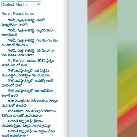
Recent Posted Songs
గౌతమీ పుత్ర శాతకర్ణి: సాహో!
సార్వభౌమా! సాహో!
గౌతమీ పుత్ర శాతకర్ణి: మృగనయనా
భయమేలనే
గౌతమీ పుత్ర శాతకర్ణి: గణ గణ గణ గణ
గుండెలలో జేగంటలు
గౌతమీ పుత్ర శాతకర్ణి: ఎకి మీడా! నా
జత విడనని వరమిడవా!
Mr. Perfect: బదులు తోచని ప్రశ్నల
తాకిడి ఏమిటో ఇలా
గోల్కొండ హైస్కూల్: ఒక విత్తనం
మొలకెత్తడం సరికొత్తగా గమనించుదాం
గోల్కొండ హైస్కూల్: అడుగేస్తే అందే
దూరంలో..హలో
గోల్కొండ హైస్కూల్: ఇది అదేనేమో
అలాగే ఉందే
అలా మొదలైంది: చెలీ వినమని చెప్పాలి
మనసులో తలపుని
మిరపకాయ: గది తలుపుల గడియలు
బిగిసెను చూసుకో మహానుభావా
కుదిరితే కప్పు కాఫీ: శ్రీకారం
చుడుతున్నట్టు, కమ్మని కలనాహ్వానిస్తూ
కుదిరితే కప్పు కాఫీ: అందర్లాగా నేనూ
అంతే అనుకోవాలా?