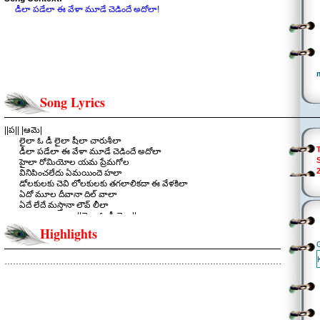
డీలా పడేలా ఈ వేళా మూడే చెడిందే అదోలా!
Song Lyrics
||ప|| |ఆమె|
లైలా ఓ డీ లైలా షీలా చారుశీలా
డీలా పడేలా ఈ వేళా మూడే చెడిందే అదోలా
హైలా రోమియోల యమ ప్రేమగోల
వినిపించలేదు ఏమయిందె హలా
డోలకులకు చెవి లోలకులకు తగలాలికదా ఈ వేళకిలా
ఏదో మూల దీవానా దిల్ వాలా
ఏదే లేదే మస్తానా లౌవ్ లీలా
||లైలా ఓ డీ లైలా||
.
Highlights
చరణం:
బేబి గులాబి అనేవాళ్ళు హాబీగా వాళ్ళే హనీ వీళ్ళు
షాది షారబీ భలా వాళ్ళు స్వీటేదో చూపే జిలేబీలు
………………………………………………………………………………………………
రుసరుసమని కసిరె విసిరే..
మన కస్ బుస్ లు రుసరుసలు..
గుసగుసమని కొసిరే సరదాలకి
ముసుగేసిన కష్ బుష్ లు
||లైలా ఓ డీ లైలా||