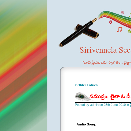
Sirivennela Se
"భావ ప్రియులకు స్వాగతం... వైజ్
« Older Entries
సముద్రం: లైలా ఓ డీ
Posted by admin on 25th June 2010 in
ప
Audio Song: