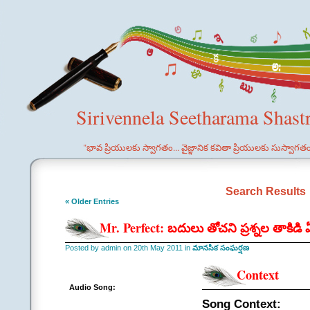
Sirivennela Seetharama Shast
"భావ ప్రియులకు స్వాగతం... వైజ్ఞానిక కవితా ప్రియులకు సుస్వాగత
Search Results
« Older Entries
Mr. Perfect: బదులు తోచని ప్రశ్నల తాకిడ
Posted by admin on 20th May 2011 in
మానసిక సంఘర్షణ
Context
Audio Song:
Song Context: