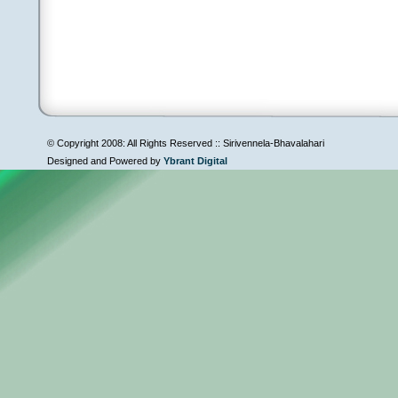
© Copyright 2008: All Rights Reserved :: Sirivennela-Bhavalahari
Designed and Powered by
Ybrant Digital