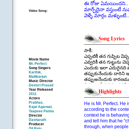
ఈ రోజు ఏమయిందని.. ఏ
మార్పేదైనా వస్తుంటే న
Video Song:
వెళ్ళే మార్గం మళ్ళుం
Song Lyrics
సాకీ:
ఎప్పటికీ తన గుప్పిట విప్
Movie Name
ఎవ్వరికీ తన గుట్టును చెప
Mr. Perfect
ఎందుకు ఇలా ఎదురైనది 
Song Singers
Karthik
,
తప్పుకునేందుకు దారిని 
Mallikarjun
తప్పుఅనేందుకు కారణ
Music Director
చిక్కులలో పడడం తనకే 
Devisri Prasad
Year Released
Highlights
.
2011
పల్లవి: |అతడు|
Actors
బదులు తోచని ప్రశ్నల తా
Prabhas
,
He is Mr. Perfect. He 
Kajal Agarwal
,
అలలు ఆగని సంద్రములా 
according to the cont
Taapsee Pannu
నిన్న మొన్న నీలోపల
context he is behaving
Director
కలిగిందా ఎనాడయినా కల్
Dasharath
and tell him that he “
Producer
ఈ రోజు ఏమయిందని.. 
through, when people a
Dil Raju