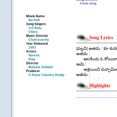
A love song
Movie Name
Illu Pelli
Song Singers
S.P. Balu
,
Chitra
Music Director
Song Lyrics
Chakravarthy
Year Released
1993
|పల్లవి| అతడు : కూ కు
Actors
అతడు :
Naresh
,
ఆలకించు ఓ కోయిల
Roja
Director
ఆమె :
Mutyala Subbiah
ఆశ్రయించి వచ్చామిల
Producer
అతడు :
P. Rama Chandra Reddy
మనుగుడుపులకై ఈ గో
Highlights
ఆమె :
అతిధులమనుకో ఈ 
అతడు :
………………………
మా మూడు నిద్దర్లకీ
ఆమె :
ఓ నీడ చూపించవా
||ఆలకించు ఓ