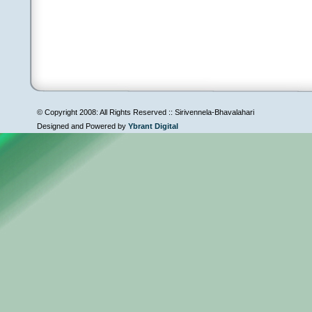
© Copyright 2008: All Rights Reserved :: Sirivennela-Bhavalahari
Designed and Powered by
Ybrant Digital