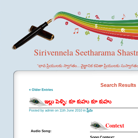
Sirivennela Seetharama Shast
"భావ ప్రియులకు స్వాగతం... వైజ్ఞానిక కవితా ప్రియులకు సుస్వాగత
Search Results
« Older Entries
ఇల్లు పెళ్ళి: కూ కుహు కూ కుహు
Posted by admin on 11th June 2010 in
ప్రేమ
Context
Audio Song:
Song Context: