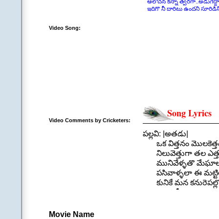
ఆలోచన కన్నా త్వరగా..అడుగేద్ద
ఇదిగొ నీ దారిటు ఉందని సూరిడిన
Video Song:
Song Lyrics
Video Comments by Cricketers:
పల్లవి: |అతడు|
ఒక విత్తనం మొలకెత్తడ
నిలువెత్తుగా తల ఎత్తడ
మునివేళ్ళతొ మేఘాలన
పసివాళ్ళలా ఈ మట్టిల
కునికే మన కనురెపల్లొ వ
ఇదిగొ నీ దారిటు ఉందన
జాగో జాగొరే జాగొ ||3
.
Movie Name