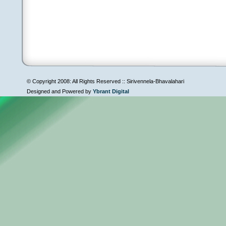
© Copyright 2008: All Rights Reserved :: Sirivennela-Bhavalahari
Designed and Powered by
Ybrant Digital