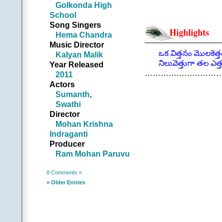
చరణం 1: |అతడు|
Golkonda High
ఆకాశం నుండి సూటిగా ద
School
ఎమౌతానంటూ చినుకు 
Song Singers
Highlights
కనుకే ఆ చినుకు ఏరుగ
Hema Chandra
ఇంతింతై ఎదిగి అంతగా
Music Director
సందేహిస్తుంటే అతిగా.
ఒక విత్తనం మొలకెత్తడ
Kalyan Malik
ఆలోచన కన్నా త్వరగా.
నిలువెత్తుగా తల ఎత్తడ
Year Released
జాగో జాగొరే జాగొ ||6
…………………………
2011
.
Actors
చరణం 2: |అతడు|
Sumanth
,
ఏ పని మరి ఆసాద్యమే
Swathi
వేసే పదం పదం పదే పదే
Director
మొదలెట్టక ముందే ము
Mohan Krishna
సమరానికి సై అనగలిగే 
Indraganti
జాగో జాగొరే జాగొ ||3
Producer
.
Ram Mohan Paruvu
.
(Cont
8 Comments »
« Older Entries