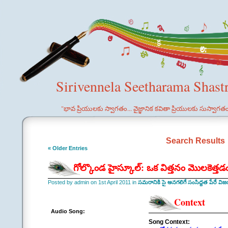
Sirivennela Seetharama Shast
"భావ ప్రియులకు స్వాగతం... వైజ్ఞానిక కవితా ప్రియులకు సుస్వాగత
Search Results
« Older Entries
గోల్కొండ హైస్కూల్: ఒక విత్తనం మొలకెత్త
Posted by admin on 1st April 2011 in
సమరానికి సై అనగలిగే సంసిద్దత పేరే వ
Context
Audio Song:
Song Context: