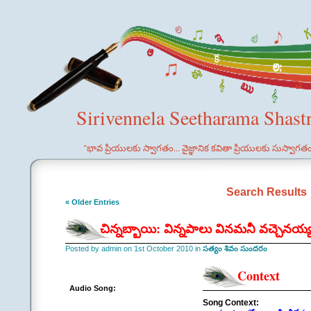
Sirivennela Seetharama Shast
"భావ ప్రియులకు స్వాగతం... వైజ్ఞానిక కవితా ప్రియులకు సుస్వాగత
Search Results
« Older Entries
చిన్నబ్బాయి: విన్నపాలు వినమనీ వచ్చెనయ
Posted by admin on 1st October 2010 in
సత్యం శివం సుందరం
Context
Audio Song:
Song Context: