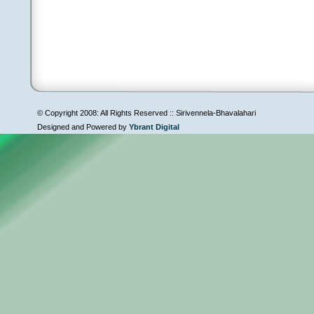
© Copyright 2008: All Rights Reserved :: Sirivennela-Bhavalahari
Designed and Powered by
Ybrant Digital