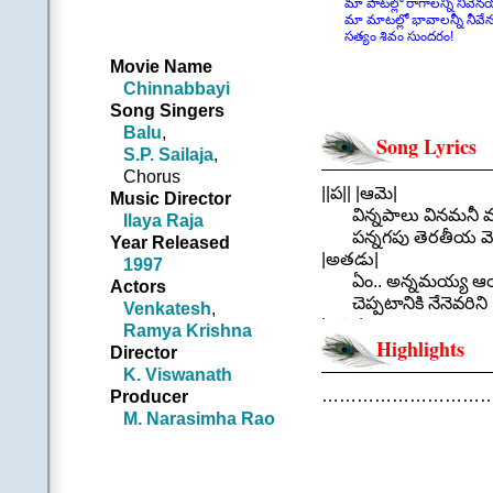
మా పాటల్లో రాగాలన్నీ నీవేనయ
మా మాటల్లో భావాలన్నీ నీవే
సత్యం శివం సుందరం!
Movie Name
Chinnabbayi
Song Singers
Balu
,
Song Lyrics
S.P. Sailaja
,
Chorus
||ప|| |ఆమె|
Music Director
విన్నపాలు వినమనీ వ
Ilaya Raja
పన్నగపు తెరతీయ వెన్
Year Released
|అతడు|
1997
ఏం.. అన్నమయ్య ఆయన
Actors
చెప్పటానికి నేనెవరిని
Venkatesh
,
|ఆమె|
Ramya Krishna
Highlights
ఆ పాటల్లో రాగాలన్నీ 
Director
ఆ మాటల్లో భావాలన్నీ
K. Viswanath
|ఖోరస్| || ఆ పాటల్
…………………………
Producer
|ఆమె| హరినే |ఖోరస్|
M. Narasimha Rao
|ఆమె| కొలిచా |ఖోరస్
|ఆమె|
నిను పిలిచే వేళల్లో