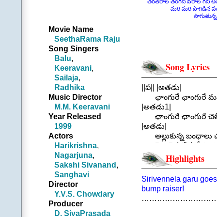
తరతరాల తరగని వరాల గని అన
మరి మరి పొగిడిన పదుగుర
సాగుతున్న వేళలో 
Movie Name
SeethaRama Raju
Song Singers
Balu
,
Song Lyrics
Keeravani
,
Sailaja
,
Radhika
||ప|| |అతడు|
Music Director
ఛాంగురే ఛాంగురే మమ
M.M. Keeravani
|అతడు1|
Year Released
ఛాంగురే ఛాంగురే చెలిమ
1999
|అతడు|
Actors
అల్లుకున్న బంధాలు చ
Harikrishna
,
వెల్లువైన వేళలో తిరిగి 
Nagarjuna
,
||ఛాంగురే ఛా
Highlights
Sakshi Sivanand
,
.
Sanghavi
||చ|| |అతడు1|
Sirivennela garu goes 
Director
అన్నయ్యా! నీ అలక పైప
bump raiser!
Y.V.S. Chowdary
|అతడు|
…………………………
Producer
తమ్ముడూ! నీకు తెలుసన
D. SivaPrasada
|ఆమె|