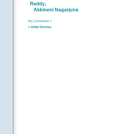
Reddy
,
ఎన్ని కలలో… వెంట తె
Akkineni Nagarjuna
ఎన్ని సిరులో… రాశి 
|అతడు1|మనసే కోరే… 
|అతడు|
No Comments »
తరతరాల తరగని వరాల
« Older Entries
మరి మరి పొగిడిన
సాగుతున్న వేళలో మ
||ఛాంగురే ఛ
.
||చ|| |అతడు|
కొమ్మలో కోయిలను కమ్మ
|అతడు1|
గొంతులో మేలుకొని కోట
|ఆమె|
ఎంత వరమో… రామచంద్
ఏమి ఋణమో… లక్ష్మణుణ
|అతడు1| ఇపుడే చేరే
|అతడు|
ప్రియస్వరాలు చిలికి
చిగురులు తొడిగ
స్వాగతాలు పాడనీ స
||ఛాంగురే 