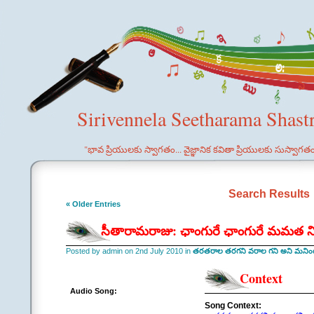
Sirivennela Seetharama Shast
"భావ ప్రియులకు స్వాగతం... వైజ్ఞానిక కవితా ప్రియులకు సుస్వాగత
Search Results
« Older Entries
సీతారామరాజు: ఛాంగురే ఛాంగురే మమత ని
Posted by admin on 2nd July 2010 in
తరతరాల తరగని వరాల గని అని మనిం
Context
Audio Song:
Song Context: