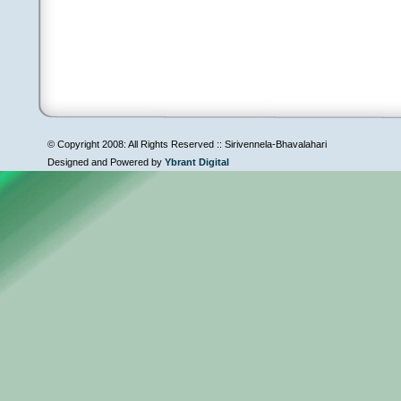
© Copyright 2008: All Rights Reserved :: Sirivennela-Bhavalahari
Designed and Powered by
Ybrant Digital