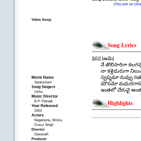
(
You are so close
Video Song:
Song Lyrics
||ప|| |ఆమె|
నే తొలిసారిగా కలగన్నద
నా కళ్లెదురుగా నిలుచు
స్వప్నమా నువ్వు సత్య
Movie Name
Santosham
మౌనమో మధురగానమ
Song Singers
ఇంతలో చేరువై అంతల
Usha
||నే తొలిస
Music Director
Highlights
R.P. Patnaik
.
Year Released
||చ|| |ఆమె|
2002
రెక్కలు తొడిగిన తలపు 
Actors
…………………………
Nagarjuna, Shriya,
ఎక్కడ వాలను చెప్పు 
Gracy Singh
హద్దులు చెరిపిన చెలి
Director
వద్దకు రాకని ఆపకిల
Dasarath
Producer
నడకలు నేర్పిన ఆశవ