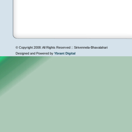
© Copyright 2008: All Rights Reserved :: Sirivennela-Bhavalahari
Designed and Powered by
Ybrant Digital