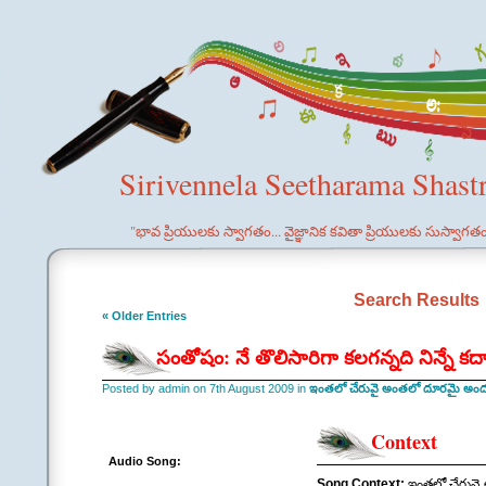
Sirivennela Seetharama Shast
"భావ ప్రియులకు స్వాగతం... వైజ్ఞానిక కవితా ప్రియులకు సుస్వాగత
Search Results
« Older Entries
సంతోషం: నే తొలిసారిగా కలగన్నది నిన్నే కద
Posted by admin on 7th August 2009 in
ఇంతలో చేరువై అంతలో దూరమై అం
Context
Audio Song:
Song Context:
ఇంతలో చేరువ