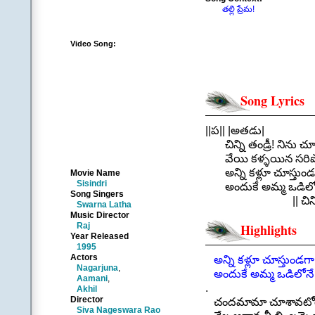
తల్లి ప్రేమ!
Video Song:
Song Lyrics
||ప|| |అతడు|
చిన్ని తండ్రీ! నిను చ
వేయి కళ్ళయిన సరిప
అన్ని కళ్లూ చూస్తుండగా
Movie Name
Sisindri
అందుకే అమ్మ ఒడిలోన
Song Singers
|| చిన్ని తండ
Swarna Latha
.
Music Director
Raj
Highlights
||చ||
Year Released
ఏ చోట నిమిషం కూడ
1995
చిన్నారి సిసింద్రీలా 
Actors
అన్ని కళ్లూ చూస్తుండగా
Nagarjuna
,
పిలిచినా పలకడు వెతి
అందుకే అమ్మ ఒడిలోనే 
Aamani
,
మా మధ్య వెలిశాడు ఆ
.
Akhil
ముంగిట్లో నిలిపాడు 
Director
చందమామా చూశావటోయ్ 
Siva Nageswara Rao
నిలిచుండాలి కలకా