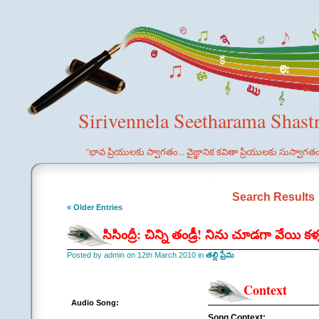
Sirivennela Seetharama Shast
"భావ ప్రియులకు స్వాగతం... వైజ్ఞానిక కవితా ప్రియులకు సుస్వాగత
Search Results
« Older Entries
సిసింద్రీ: చిన్ని తండ్రీ! నిను చూడగా వేయి
Posted by admin on 12th March 2010 in
తల్లి ప్రేమ
Context
Audio Song:
Song Context: