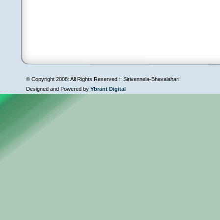
© Copyright 2008: All Rights Reserved :: Sirivennela-Bhavalahari
Designed and Powered by
Ybrant Digital