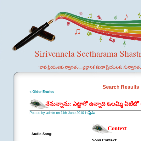
Sirivennela Seetharama Shast
"భావ ప్రియులకు స్వాగతం... వైజ్ఞానిక కవితా ప్రియులకు సుస్వాగత
Search Results
« Older Entries
నేనున్నాను: ఎట్టాగో ఉన్నాది ఓలమ్మి ఏటేటో 
Posted by admin on 11th June 2010 in
ప్రేమ
Context
Audio Song:
Song Context: