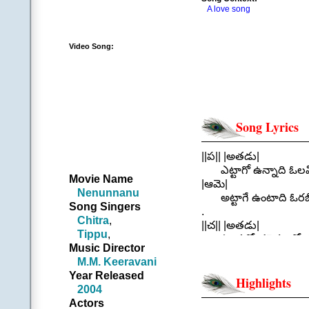
A love song
Video Song:
Song Lyrics
||ప|| |అతడు|
ఎట్టాగో ఉన్నాది ఓలమ్మి
Movie Name
|ఆమె|
Nenunnanu
అట్టాగే ఉంటాది ఓరబ్బి 
Song Singers
.
Chitra
,
||చ|| |అతడు|
Tippu
,
ఎండల్లో చలెక్కుతోంది 
Music Director
నువ్వట్టా నరాలు మెలేస
M.M. Keeravani
|ఆమె|
Year Released
సిగ్గంతా చెడేట్టు ఉంది చ
Highlights
2004
చూపుల్తో అటొచ్చి ఇటొ
Actors
|అతడు|