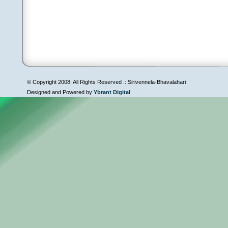
© Copyright 2008: All Rights Reserved :: Sirivennela-Bhavalahari
Designed and Powered by
Ybrant Digital