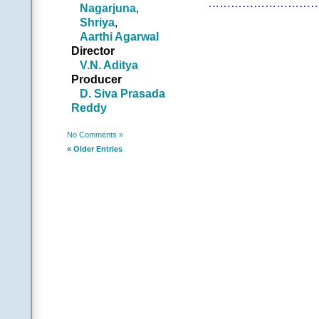
………………………
Nagarjuna
,
కొంపలు ముంచకు దు
Shriya
,
|ఆమె|
Aarthi Agarwal
కోకకు పెంచకు కొత్త స
Director
|అతడు|
V.N. Aditya
గమ్మత్తుగ మత్తెక్కించే
Producer
నువ్ హీటెక్కి పోతుంట
D. Siva Prasada
పైటెక్కడుంటుందే చిన్నమ
Reddy
||అట్టాగే 
.
No Comments »
||చ|| |ఆమె|
« Older Entries
కళ్లల్లో అదేమి కైపో 
నిలువెల్లా తెగించి తె
|అతడు|
ఒంపుల్లో అదేమి నును
వాటంగా వయస్సు వలే
|ఆమె|
తూలకు తూలకు తిమ్మ
|అతడు|
తుళ్లకు తుళ్లకు తుం
|ఆమె|
ఓళ్లంతా గల్లంతైపోయ
|అతడు|