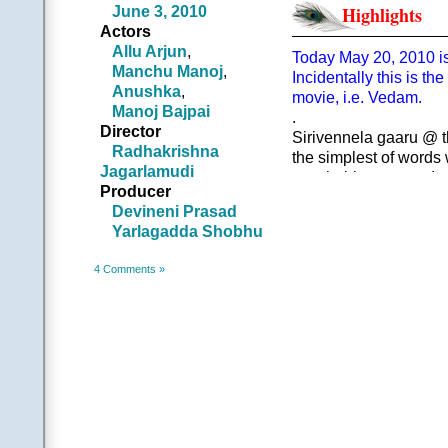
ఇది సరిపోదంటూ ఏద
June 3, 2010
Highlights
ఎదటలేని మరునాటిని 
Actors
||పద 
Allu Arjun
,
Today May 20, 2010 is
.
Manchu Manoj
,
Incidentally this is th
||చ||
Anushka
,
movie, i.e. Vedam.
నీతో నువు కలహిస్తూ నిత
Manoj Bajpai
.
సమయంపై చిరకాలం చెరగన
Director
Sirivennela gaaru @ the
నువ్వాగిన చోటే కాల
Radhakrishna
the simplest of words 
లోకం చదివే నీకధ కక్కడ
Jagarlamudi
attachable to a tune!
||పద 
Producer
.
Devineni Prasad
Observe the universaliz
Yarlagadda Shobhu
any human being!
And the reference to 
4 Comments »
చదివే నీకధ కక్కడ శ్రీకా
there, and let your sto
Isn’t it a reference to 
(with “BC” stopping at 
Since this song comes 
Unbelievable Conceptu
.
LINE BY LINE MEA
…………………………