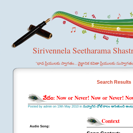
Sirivennela Seetharama Shast
"భావ ప్రియులకు స్వాగతం... వైజ్ఞానిక కవితా ప్రియులకు సుస్వాగత
Search Results
వేదం: Now or Never! Now or Never! No
Posted by admin on 19th May 2010 in
నువ్వాగిన చోటే కాలం ఆగుతుంది అంటూ -
Context
Audio Song: