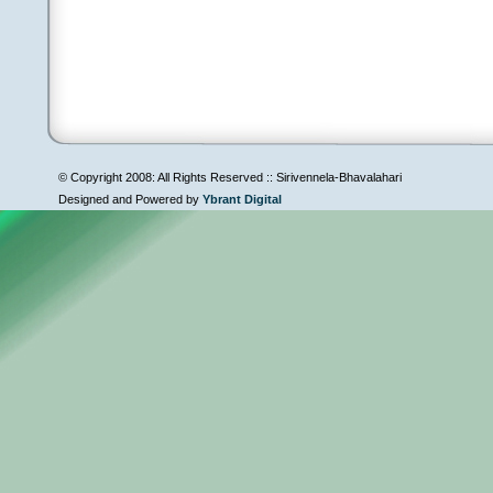
© Copyright 2008: All Rights Reserved :: Sirivennela-Bhavalahari
Designed and Powered by
Ybrant Digital