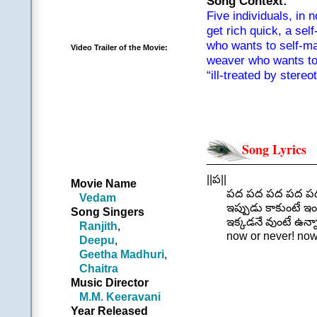
Song Context:
Five individuals, in 
get rich quick, a se
who wants to self-ma
Video Trailer of the Movie:
weaver who wants to 
“ill-treated by stereo
lives independently 
life-turning/self-libe
(rather universalizat
Song Lyrics
||ప||
Movie Name
పద పద పద పద పద న
Vedam
ఇప్పుడు కాకుంటే ఇంకె
Song Singers
ఇక్కడనే వుంటే ఉన్నా ల
Ranjith
,
now or never! now o
Deepu
,
||పద 
Geetha Madhuri
,
.
Chaitra
||చ||
Music Director
నిండు నూరేళ్ళ పాటు ప
M.M. Keeravani
ఆ లోటే లేకుంటే మదిలో 
Year Released