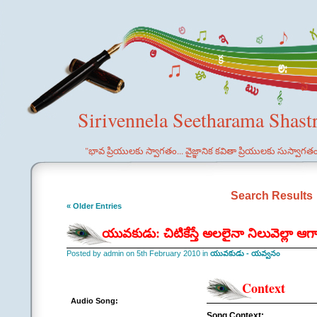
Sirivennela Seetharama Shast
"భావ ప్రియులకు స్వాగతం... వైజ్ఞానిక కవితా ప్రియులకు సుస్వాగత
Search Results
« Older Entries
యువకుడు: చిటికేస్తే అలలైనా నిలువెల్లా ఆగ
Posted by admin on 5th February 2010 in
యువకుడు - యవ్వనం
Context
Audio Song:
Song Context: