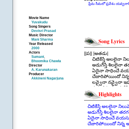
ప్రేమ సీమలో ప్రవేశం యవ్వనానికే
Movie Name
Yuvakudu
Song Singers
Devisri Prasad
Music Director
Mani Sharma
Song Lyrics
Year Released
2000
Actors
||ప|| |అతడు|
Sumant
,
చిటికేస్తే అలలైనా నిలు
Bhoomika Chawla
అడుగేస్తే శిలలైనా తర
Director
A. Karunakaran
ఏదైనా సాధించే వయస
Producer
చేజారిపోయిందో నిన్
Akkineni Nagarjuna
లవ్వైనా నవ్వైనా ఇప
పళ్లూడిపోతే ఇక చేసే
Highlights
|| చిటికేస్త
.
||చ|| |అతడు|
చిటికేస్తే అలలైనా నిలువ
ప్రేమ సీమలో ప్రవేశం య
అడుగేస్తే శిలలైనా తరగల
టైము దాటితే గుడైనా ర
ఏదైనా సాధించే వయసు
ఏ ఈడుకీ ఆ ముచ్చట అన్
చేజారిపోయిందో నిన్న
ఆ మాటకీ అవునన్నది క