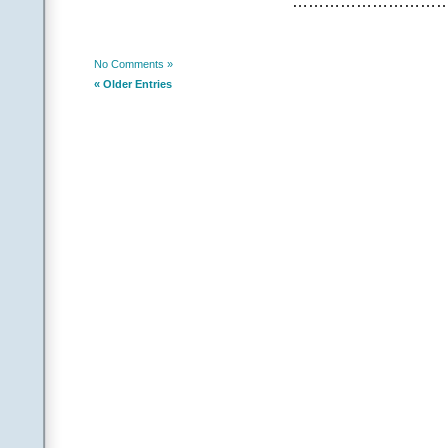
…………………………
ఈ వయసులో ఈ నిద్దుర 
అంచేత నువ్వా కలల
|| చిటికేస్త
No Comments »
.
« Older Entries
||చ|| |అతడు|
ఒక్క స్వప్నమూ కనుల్లో
కళ్లు కావివి నిజంగా గ
ఆవేశమో ఆరాటమో ఏ
నీ జీవితం కాదా మరీ 
ఆయాసమే సావాసమై ఆగ
ఆ రోజుతో నీకే నువ్వ
|| చిటికేస్త
.
.
(Contributed b