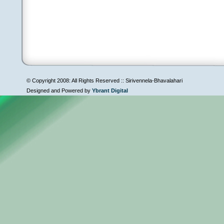
© Copyright 2008: All Rights Reserved :: Sirivennela-Bhavalahari
Designed and Powered by
Ybrant Digital