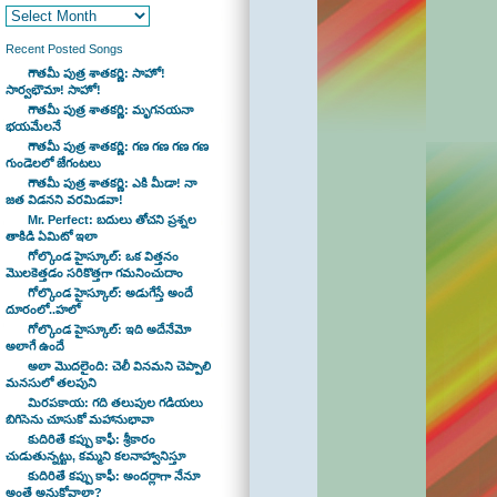
Recent Posted Songs
గౌతమీ పుత్ర శాతకర్ణి: సాహో!
సార్వభౌమా! సాహో!
గౌతమీ పుత్ర శాతకర్ణి: మృగనయనా
భయమేలనే
గౌతమీ పుత్ర శాతకర్ణి: గణ గణ గణ గణ
గుండెలలో జేగంటలు
గౌతమీ పుత్ర శాతకర్ణి: ఎకి మీడా! నా
జత విడనని వరమిడవా!
Mr. Perfect: బదులు తోచని ప్రశ్నల
తాకిడి ఏమిటో ఇలా
గోల్కొండ హైస్కూల్: ఒక విత్తనం
మొలకెత్తడం సరికొత్తగా గమనించుదాం
గోల్కొండ హైస్కూల్: అడుగేస్తే అందే
దూరంలో..హలో
గోల్కొండ హైస్కూల్: ఇది అదేనేమో
అలాగే ఉందే
అలా మొదలైంది: చెలీ వినమని చెప్పాలి
మనసులో తలపుని
మిరపకాయ: గది తలుపుల గడియలు
బిగిసెను చూసుకో మహానుభావా
కుదిరితే కప్పు కాఫీ: శ్రీకారం
చుడుతున్నట్టు, కమ్మని కలనాహ్వానిస్తూ
కుదిరితే కప్పు కాఫీ: అందర్లాగా నేనూ
అంతే అనుకోవాలా?