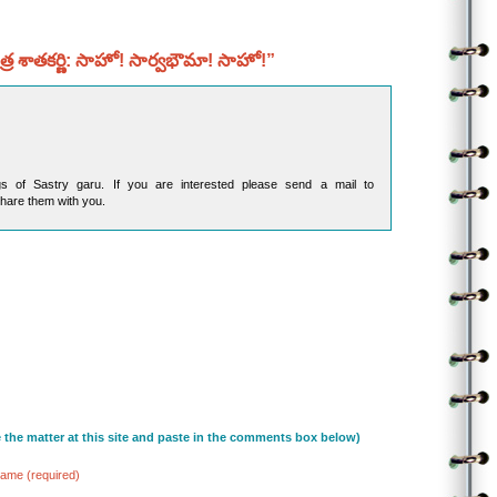
సాహో! సార్వభౌమా! సాహో!
స్వప్నాన్నే సృష్టించే విధాత నువే
సాహో! సార్వభౌమా!
ర శాతకర్ణి: సాహో! సార్వభౌమా! సాహో!”
.
అమృతమంథన సమయమందున
ప్రజ్వలించిన ప్రళయ భీకర
గరళమును గళమందు నిలిపిన హరుడురా!
శుభకరుడురా!
బహు పరాక్! బహు పరాక్! ||2||
.
పరపాలకుల పదపంకముతో కలుషమ్మైన
s of Sastry garu. If you are interested please send a mail to
ఇలనిను పిలిచెరా! పలకరా!
share them with you.
దావానలము వోలే దాడి చేసిన దుండగీడుల
దునుమరా! దొరా!
సాహో! సార్వభౌమా! బహు పరాక్! ..
.
దారుణమైన ధర్మగ్లాని ధారుణివైన కాలూనింది
తక్షణమొచ్చి రక్షణనిచ్చి దీక్షగ అవతరించర
దేవరా! . (2)
దేవరా…….
e the matter at this site and paste in the comments box below)
ame (required)