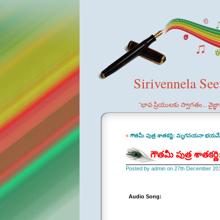
Sirivennela Se
"భావ ప్రియులకు స్వాగతం... వైజ్
«
గౌతమీ పుత్ర శాతకర్ణి: మృగనయనా భయమ
గౌతమీ పుత్ర శాతకర్
Posted by admin on 27th December 20
Audio Song: