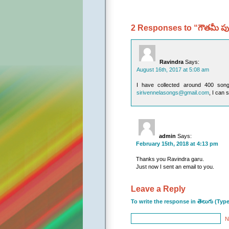
2 Responses to “గౌతమీ పుత్
Ravindra
Says:
August 16th, 2017 at 5:08 am
I have collected around 400 song
sirivennelasongs@gmail.com
, I can 
admin
Says:
February 15th, 2018 at 4:13 pm
Thanks you Ravindra garu.
Just now I sent an email to you.
Leave a Reply
To write the response in తెలుగు (Typ
N