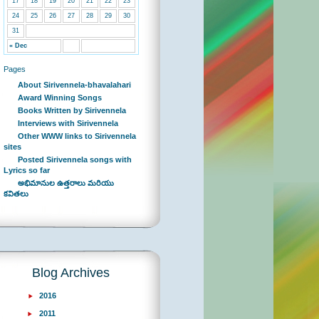
17
18
19
20
21
22
23
24
25
26
27
28
29
30
31
« Dec
Pages
About Sirivennela-bhavalahari
Award Winning Songs
Books Written by Sirivennela
Interviews with Sirivennela
Other WWW links to Sirivennela
sites
Posted Sirivennela songs with
Lyrics so far
అభిమానుల ఉత్తరాలు మరియు
కవితలు
Blog Archives
2016
2011