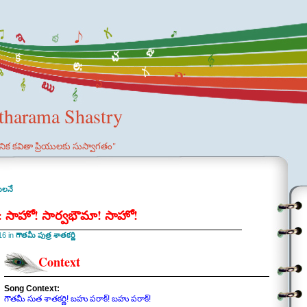
etharama Shastry
ఞానిక కవితా ప్రియులకు సుస్వాగతం"
ేలనే
ణి: సాహో! సార్వభౌమా! సాహో!
16 in
గౌతమీ పుత్ర శాతకర్ణి
Context
Song Context:
గౌతమీ సుత శాతకర్ణి! బహు పరాక్! బహు పరాక్!