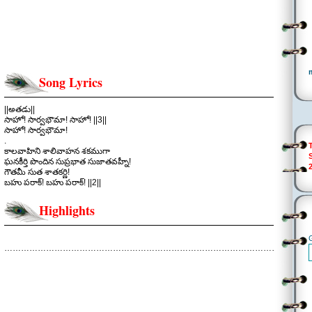
Song Lyrics
||అతడు||
సాహో! సార్వభౌమా! సాహో! ||3||
సాహో! సార్వభౌమా!
.
కాలవాహిని శాలివాహన శకముగా
ఘనకీర్తి పొందిన సుప్రభాత సుజాతవహ్నీ!
గౌతమీ సుత శాతకర్ణి!
బహు పరాక్! బహు పరాక్! ||2||
.
కక్షల కాళ రాతిరిలోన కాంతిగ
Highlights
రాజసూయాధ్వరమునే! జరిపెరా!…
కత్తులలోన ఛిద్రమ్మైన శాంతికి తానె
వేదస్వరముగా! పలికెరా!
సాహో! సార్వభౌమా! బహు పరాక్!
………………………………………………………………………………………………..
.
నిన్నే కన్న పున్నెం కన్న ఏదీ మిన్న కాదనుకున్న
జననికి జన్మ భూమికి తగిన తనయుడివన్న
మన్నన పొందరా! .. ||2||
.
స్వర్గాన్నే సాధించే విజేత నువే