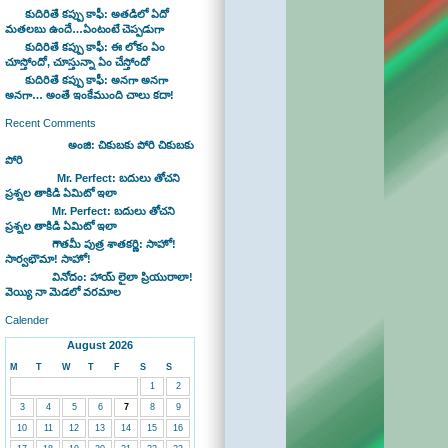
కుదిరితే కప్పు కాఫీ: అతడిలో ఏదో
మతలబు ఉందే…ఏంటంటే చెప్పడుగా
కుదిరితే కప్పు కాఫీ: ఈ లోకం ఏం
చూస్తోందో, చూస్తున్నా ఏం చేస్తోందో
కుదిరితే కప్పు కాఫీ: అనగా అనగా
అనగా… అంతే ఇంకేముంది చాలు కదా!
Recent Comments
Bhaswan on
అంజి: చికుబకు పోరి చికుబకు
పోరి
sravan on
Mr. Perfect: బదులు తోచని
ప్రశ్నల తాకిడి ఏమిటో ఇలా
admin on
Mr. Perfect: బదులు తోచని
ప్రశ్నల తాకిడి ఏమిటో ఇలా
admin on
గౌతమీ పుత్ర శాతకర్ణి: సాహో!
సార్వభౌమా! సాహో!
admin on
వినోదం: హాయ్ లైలా ప్రియురాలా!
వెయ్యి నా మెడలో వరమాల
Calender
August 2026
M
T
W
T
F
S
S
1
2
3
4
5
6
7
8
9
10
11
12
13
14
15
16