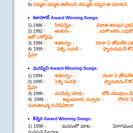
6)
నమ్మకు నమ్మకు ఈరేయిని, కమ్ముకు వచ్చిన ఈ మాయని
.
కళాసాగర్ Award Winning Songs:
1) 1986 -
సిరివెన్నెల
-
విధాత తలపున ప్రభవ
2) 1992 -
అంకురం
-
ఎవరో ఒకరు ఎపుడ
ఇటో ఎటోవైపు
3) 1994 -
శుభలగ్నం
-
చిలకా ఏ తోడులేక ఎ
4) 1995 -
పెళ్ళి సందడి
-
హృదయమనే కోవెల
ప్రేమా
.
మనస్విని Award Winning Songs:
1) 1994 -
శుభలగ్నం
-
చిలకా ఏ తోడులే
2) 1995 -
పెళ్ళి సందడి
-
హృదయమనే కోవెల
ప్రేమా
3) 1998 -
మనసిచ్చి చూడు
-
బోడి చదువులు వేస్ట
4) 1999 -
అల్లుడుగారు వచ్చారు
-
నోరార ప
మమతలున్న మనిషినికానా
.
కిన్నెర Award Winning Songs:
1) 1998 - మనసులో మాట - ఏరాగముంది మేలు
మనసుని పిలవగా