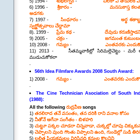
5) 1994 -
శుభలగ్నం
-
చిలకా ఏ తోడులేక 
6) 1996 -
శ్రీకారం
-
మనసుకాస్త కలత
అడగకు
7) 1997 -
సింధూరం
-
అర్థ శతాబ
స్వర్ణోత్సవాలు చేద్దామా
8). 1999 -
ప్రేమ కథ
-
దేవుడు కరుణిస్తాడన
9) 2005 -
చక్రం
-
జగమంత కుటుంబం న
10) 2008 -
గమ్యం
-
ఎంతవరకు ఎందుకొ
11) 2013 - సీతమ్మవాకిట్లో సిరిమల్లెచెట్టు - 
ముడుచుకోకలా
.
56th Idea Filmfare Awards 2008 South Award:
1) 2008 -
గమ్యం
-
ఎంతవరకు ఎందుకొర
.
The Cine Technician Asociation of South Ind
(1988):
All the following
రుద్రవీణ
songs
1)
తరలిరాద తనే వసంతం, తన దరికి రాని వనాల కోసం
2)
నీతోనే ఆగేనా సంగీతం - బిళహరి
3)
చుట్టూ పక్కల చూడరా చిన్నవాడా, చుక్కల్లో చూపు చిక్కుకు
4)
చెప్పాలని వుంది గొంతు విప్పాలని ఉంది, గుండెల్లో సుడి తి
5)
లలిత ప్రియకమలం విరిసినది కన్నుల కొలనిని