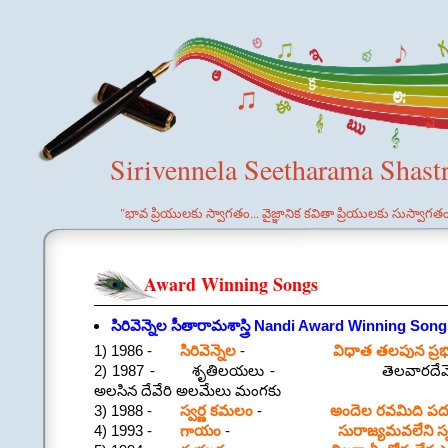
Sirivennela Seetharama Shast
"భావ ప్రియులకు స్వాగతం... వైజ్ఞానిక కవితా ప్రియులకు సుస్వాగత
Award Winning Songs
సిరివెన్నెల సీతారామశాస్త్రి Nandi Award Winning Song
1) 1986 -
సిరివెన్నెల
-
విధాత తలపున ప్రభ
2) 1987 - శృతిలయలు - తెలవారదేమో స్వ
అలసిన దేవేరి అలమేలు మంగకు
3) 1988 -
స్వర్ణ కమలం
-
అందెల రవమిది ప
4) 1993 -
గాయం
-
సురాజ్యమవలేని స్