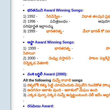
.
భరతముని Award Winning Songs:
1) 1992 -
సిరివెన్నెల
-
విధాత తలపున ప్రభ
2) 1996 - పవిత్రబంధం - అపురూపమైనదమ్
పరిపూర్ణత ఇల్లాలమ్మ
3) 1999 -
భారతరత్న
-
మేరా భారత్ కో సలా
.
అఫ్జా Award Winning Songs:
1) 1999 -
భారతరత్న
-
పా
సిపాయీ
2) 2000 -
నువ్వు వస్తావని
-
పాటల పల్లకివై
నిన్నెక్కడ వెతకాలి
.
వంశి బర్ఖిలీ Award (2000):
All the following
నువ్వే కావాలి
songs
1)
కళ్ళలోకి కళ్ళు పెట్టి చూడవెందుకు చెప్పలేని గుండెకోత పోల్
2)
అనగనగా ఆకాశం వుంది - ఆకాశంలో మేఘం ఉంది
3)
ఎక్కడ వున్నా పక్కన నువ్వే ఉన్నట్టుంటుంది చెలీ ఇదేం అల్లర
.
రసమయి Award: