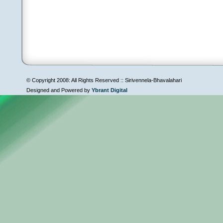
© Copyright 2008: All Rights Reserved :: Sirivennela-Bhavalahari
Designed and Powered by
Ybrant Digital