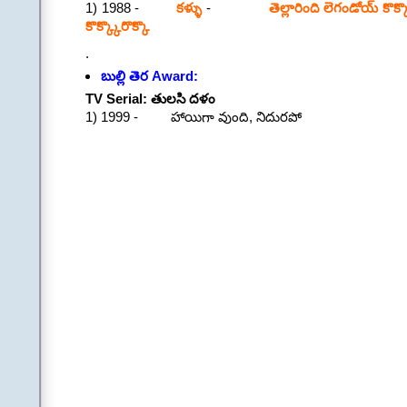
1) 1988 -
కళ్ళు
-
తెల్లారింది లెగండోయ్ కొక
కొక్క్కొరొక్కొ
.
బుల్లి తెర Award:
TV Serial: తులసి దళం
1) 1999 - హాయిగా వుంది, నిదురపో