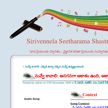
Sirivennela Seetharama Shast
"భావ ప్రియులకు స్వాగతం... వైజ్ఞానిక కవితా ప్రియులకు సుస్వాగత
«
నువ్వే కావాలి: ఎక్కడ ఉన్నా పక్కన నువ్వే ఉన్నట్టుంటుంది
నువ్వే కావాలి: అనగనగా ఆకాశం ఉంది, ఆ
Posted by admin on 27th November 2009 in
నీ చెలిమే చిటికేసి నను పిలిచే నీకే
Context
Audio Song:
Song Context:
నీ చెలిమే చిటికేసి నను పిలిచే నీకే