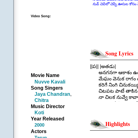
నువ్ చెవిలో చెప్పే ఊసుల కోసం న
Video Song:
Song Lyrics
||ప|| |అతడు|
అనగనగా ఆకాశం ఉంది
Movie Name
మేఘం వెనుక రాగం ఉంది 
Nuvve Kavali
కరిగే నింగి చినుకయ్యి
Song Singers
చిటపట పాటే తాకిన నేల
Jaya Chandran
,
నా చిలక నువ్వే కావాలి
Chitra
రాగాల గువ్వై రావాలి
Music Director
||అనగన
Koti
.
Year Released
||చ|| |అతడు|
Highlights
2000
ఊగే కొమ్మల్లోనా చిరుగాల
Actors
గుండెల గుమ్మల్లోన సర
Tarun
,