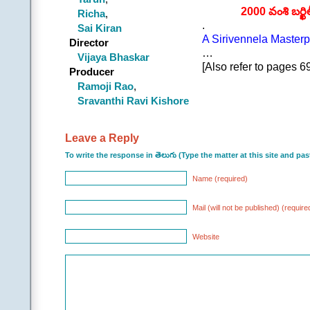
కేరింతలే ఏ దిక్కున చూ
2000 వంశి బర్ఖ
Richa
,
|ఆమె|
.
Sai Kiran
ఆ నీ చెలిమే చిటికేసి నన
A Sirivennela Masterp
Director
నీ చెలిమే చిటికేసి నను 
…
Vijaya Bhaskar
నువ్ చెవిలో చెప్పే ఊస
[Also refer to pages 69
Producer
|ఆమె|
………………………
Ramoji Rao
,
నా చిలక నువ్వే కావాలి
Sravanthi Ravi Kishore
||అనగన
.
||చ|| |అతడు|
Leave a Reply
చుక్కల లోకం చుట్టు
To write the response in తెలుగు (Type the matter at this site and p
ఊహ ఊరేగే వెన్నెల దా
నేనున్నా రమ్మంటూ ఓ
Name (required)
వేచి సావాసం పంచే
నూరేళ్లకీ సరిపోయే ఆ
Mail (will not be published) (require
|ఆమె|
ఆ స్నేహం చిగురించి 
Website
అనుబంధాలే సుమగంధాల
|ఇద్దరు|
నా చిలక నువ్వే కావాలి
||అనగన
.
.