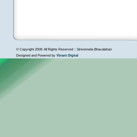
© Copyright 2008: All Rights Reserved :: Sirivennela-Bhavalahari
Designed and Powered by
Ybrant Digital