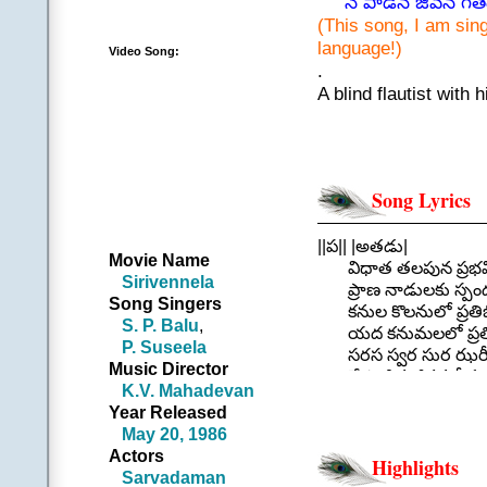
నే పాడిన జీవన గీత
(This song, I am singi
language!)
Video Song:
.
A blind flautist with
somewhere, on his fl
Song Lyrics
||ప|| |అతడు|
Movie Name
విధాత తలపున ప్రభవిం
Sirivennela
ప్రాణ నాడులకు స్పంద
Song Singers
కనుల కొలనులో ప్రతిబి
S. P. Balu
,
యద కనుమలలో ప్రతిధ్వ
P. Suseela
సరస స్వర సుర ఝరీ గ
Music Director
నే పాడిన జీవన గీతం
K.V. Mahadevan
|ఆమె|
Year Released
విరించినై విరచించితి
May 20, 1986
విపంచినై వినిపించితి
Actors
.
Highlights
Sarvadaman
||చ|| |ఆమె|