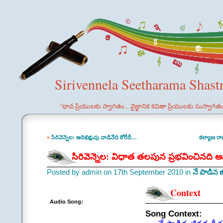
Sirivennela Seetharama Shast
"భావ ప్రియులకు స్వాగతం... వైజ్ఞానిక కవితా ప్రియులకు సుస్వాగత
«
సిరివెన్నెల: ఆదిభిక్షువు వాడినేది కోరేదీ…
కల్యాణ ర
సిరివెన్నెల: విధాత తలపున ప్రభవించినది 
Posted by admin on 17th September 2010 in
నే పాడిన 
Context
Audio Song:
Song Context: