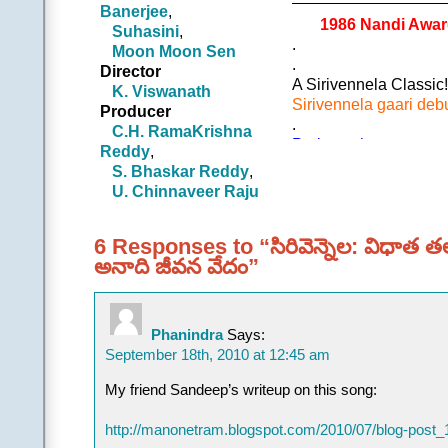
Banerjee
,
ప్రాగ్దిశ వీణియ పైన
1986 Nandi Award 
Suhasini
,
జాగృత విహంగ తతులే వినీ
.
Moon Moon Sen
పలికిన కిలకిల స్వనముల
.
Director
విశ్వకావ్యమునకి ఇది భ
A Sirivennela Classic!
K. Viswanath
.
Sirivennela gaari deb
Producer
||చ|| |ఆమె|
.
C.H. RamaKrishna
జనించు ప్రతి శిశు గ
Perhaps the most anal
Reddy
,
చేతన పొందిన స్పందన 
.
S. Bhaskar Reddy
,
అనాది రాగం ఆది తా
Like Brahma, I have c
U. Chinnaveer Raju
సాగిన సృష్టి విలాసమునే 
Like Veena, I have pl
.
.
|అతడు|
6 Responses to “సిరివెన్నెల: విధాత త
What I inhale is the po
నా ఉచ్ఛ్వాసం కవనం నా న
అనాది జీవన వేదం”
What I exhale is the s
.
.
.
This song, I am singing
(Con
language!
Phanindra
Says:
.
September 18th, 2010 at 12:45 am
Each and every morning
them soar into their “s
My friend Sandeep’s writeup on this song:
world as it becomes the
.
http://manonetram.blogspot.com/2010/07/blog-post_
As every child/life take