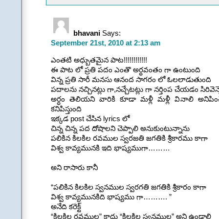
tune of life” and with 
heart) which continues 
this nature on earth”!
bhavani
Says:
.
September 21st, 2010 at 2:13 am
The song I am singing i
language!
ఎంతటి అధ్బుతమైన పాట!!!!!!!!!!!!
.
ఈ పాట లో ప్రతి పదం ఎంతొ అర్ధవంతం గా ఉంటుంది
What I inhale is poetry
విన్న ప్రతి సారీ మనసు ఆనంద సాగరం లో ఓలలాడుతుంది
What I exhale is the s
పదాలను నచ్చినట్లు గా,నచ్చేటట్లు గా నర్తింప చేయడం సిరివెన్నె
.
అర్ధం తెలియని వారికి కూడా మళ్లీ మళ్లీ వినాలి అని
Like Brahma, I have c
కనిపిస్తుంది
Like Veena, I have pl
ఇక్కడ post చేసిన lyrics లో
.
చిన్న చిన్న పద దోషాలని చెప్పాలి అనుకుంటున్నాను
A new era has begun in 
పలికిన కిలకిల రవముల స్వరజతి జగతికి శ్రీకారము కాగా
… perhaps in the field o
విశ్వ కావ్యమునకి ఇది భాష్యముగా………
One of the finest think
శాస్త్రి is on the world st
అని రాసారు కానీ
.
[Also refer to Pages 19
“పలికిన కిలకిల స్వనముల స్వరగతి జగతికి శ్రీకారం కాగా
…………………………
విశ్వ కావ్యమునకిది భాష్యము గా………. ”
అనేది కరెక్ట్
“కిలకిల రవముల” కాదు “కిలకిల స్వనముల” అని ఉండాలి