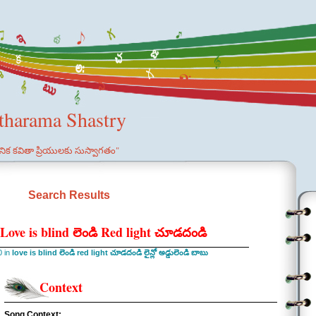
etharama Shastry
ఞానిక కవితా ప్రియులకు సుస్వాగతం"
Search Results
ove is blind లెండి Red light చూడదండి
0 in
love is blind లెండి red light చూడదండి లైన్లో అడ్డులెండి బాబు
Context
Song Context: