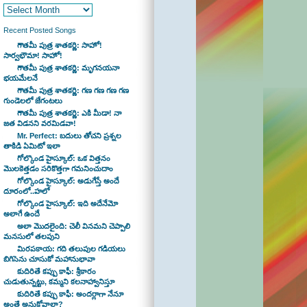
Recent Posted Songs
గౌతమీ పుత్ర శాతకర్ణి: సాహో!
సార్వభౌమా! సాహో!
గౌతమీ పుత్ర శాతకర్ణి: మృగనయనా
భయమేలనే
గౌతమీ పుత్ర శాతకర్ణి: గణ గణ గణ గణ
గుండెలలో జేగంటలు
గౌతమీ పుత్ర శాతకర్ణి: ఎకి మీడా! నా
జత విడనని వరమిడవా!
Mr. Perfect: బదులు తోచని ప్రశ్నల
తాకిడి ఏమిటో ఇలా
గోల్కొండ హైస్కూల్: ఒక విత్తనం
మొలకెత్తడం సరికొత్తగా గమనించుదాం
గోల్కొండ హైస్కూల్: అడుగేస్తే అందే
దూరంలో..హలో
గోల్కొండ హైస్కూల్: ఇది అదేనేమో
అలాగే ఉందే
అలా మొదలైంది: చెలీ వినమని చెప్పాలి
మనసులో తలపుని
మిరపకాయ: గది తలుపుల గడియలు
బిగిసెను చూసుకో మహానుభావా
కుదిరితే కప్పు కాఫీ: శ్రీకారం
చుడుతున్నట్టు, కమ్మని కలనాహ్వానిస్తూ
కుదిరితే కప్పు కాఫీ: అందర్లాగా నేనూ
అంతే అనుకోవాలా?