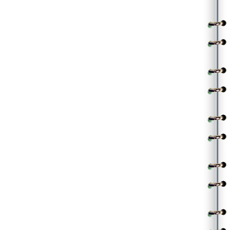
||love is blind ||
.
||చ|| |అతడు|
ప్రేమ అంటే పాము కాదే పెద్దవాళ్లకెందుకంత బెదురు
|ఆమె|
మాకు మాకు ఇష్టముంటే మీకేమి నష్టమంటే చెప్పరూ
|అతడు|
ఒప్పనీ తప్పనీ వద్దనీ హద్దనీ ఇస్తారు బోలేడంత లెక్చరు
|ఆమె|
చెప్పినా వినరని తెలిసినా ఎందుకో గీస్తారు సెంటిమెంట్ల బోర్డరు
|అతడు|
కస్టడిలో ఉంచితే కట్టుబాట్లు తెంచమా
|ఆమె|
చేత్తో ఆపగానే తుఫాను గాలంటి ఈ ప్రేమ లొంగుతుందా
ఏమొ ఎక్కడాగుతామో?
|అతడు|
వామ్మో ఎంత వింత ప్రేమో!
.
||చ|| |ఆమె|
dare చేసే దమ్ములుంటే మా లాగా ప్రేమయాత్ర చెయ్యరా
|అతడు|
పర్మనెంట్లీ హిస్టరీలో పేజీలకొద్దీ చోటు పొందరా
|ఆమె|
కష్టమో నష్టమో ముందుకే వెళ్ళటం ప్రేమించుకున్న వాళ్ల దారి
|అతడు|
ఎప్పుడూ ప్రేమదే అల్టిమేట్ గెలుపనీ రోమియోలు జూలియట్ల థియరీ
|ఆమె|
కాదన్న వాళ్లను
|అతడు|
కళ్లు మూసుకొమ్మను