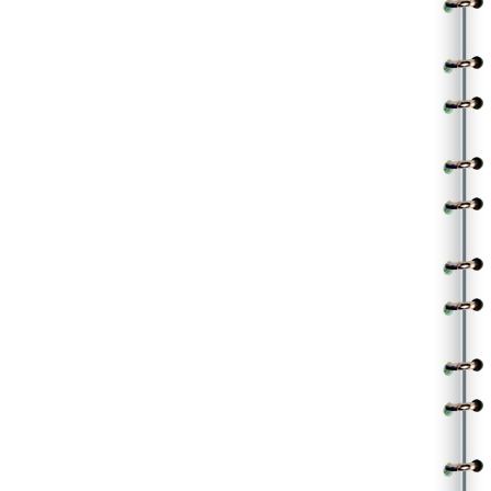
|అతడు|
జర్నీ ఆపకుండ jollyగా జోడిగా పోతున్న జోరులోన
ఏమొ ఎక్కడాగుతామో?
|ఆమె|
వామ్మో ఎంత వింత ప్రేమో!
|| love is blind ||
.
.
(Contributed by Nagarjuna)