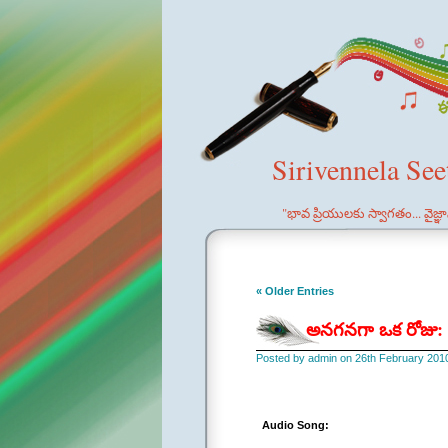
Sirivennela Se
"భావ ప్రియులకు స్వాగతం... వైజ్
« Older Entries
అనగనగా ఒక రోజు: L
Posted by admin on 26th February 201
Audio Song: