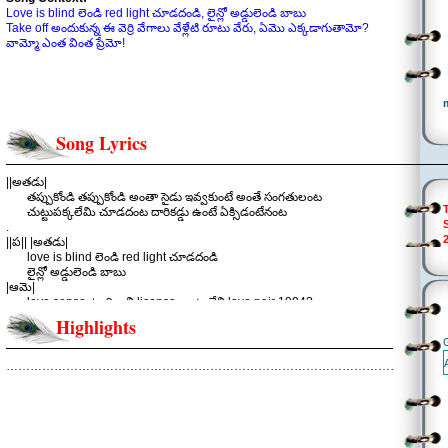
Love is blind లెండి red light చూడదండి, లైన్లో అడ్డులెండి బాబు
Take off అందుకున్న ఈ వెర్రి వేగాలు వేళ్లేటి రూటు వేరు, ఏమొ ఎక్కడాగుతామో?
వామ్మో ఎంత వింత ప్రేమో!
Song Lyrics
||అతడు|
తప్పుకోండి తప్పుకోండి అంతా సైడు ఇవ్వకుంటే అంతే సంగతులంట
చుట్టుపక్కలేమి చూడదంట దారికడ్డు ఉంటే ఏక్సిడంటేనంట
.
||ప|| |అతడు|
love is blind లెండి red light చూడదండి
లైన్లో అడ్డులెండి బాబు
|ఆమె|
love sense ఉంది కాని license అంటులేని love pair 1994?
|అతడు|
Highlights
ఎవ్వరడ్డు వచ్చినా హే ఏ ఏ డోంట్ కేర్ తమ్ముడూ
|ఆమె|
బ్రహ్మ దేవుడాపినా బ్రేక్ వెయ్యకెప్పుడు
………………………………………………………………………………………………
|అతడు|
take off అందుకున్న ఈ వెర్రి వేగాలు వేళ్లేటి రూటు వేరు
ఏమొ ఎక్కడాగుతామో?
|ఆమె|
వామ్మో ఎంత వింత ప్రేమో!!!