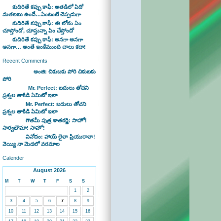
కుదిరితే కప్పు కాఫీ: అతడిలో ఏదో
మతలబు ఉందే…ఏంటంటే చెప్పడుగా
కుదిరితే కప్పు కాఫీ: ఈ లోకం ఏం
చూస్తోందో, చూస్తున్నా ఏం చేస్తోందో
కుదిరితే కప్పు కాఫీ: అనగా అనగా
అనగా… అంతే ఇంకేముంది చాలు కదా!
Recent Comments
Bhaswan on
అంజి: చికుబకు పోరి చికుబకు
పోరి
sravan on
Mr. Perfect: బదులు తోచని
ప్రశ్నల తాకిడి ఏమిటో ఇలా
admin on
Mr. Perfect: బదులు తోచని
ప్రశ్నల తాకిడి ఏమిటో ఇలా
admin on
గౌతమీ పుత్ర శాతకర్ణి: సాహో!
సార్వభౌమా! సాహో!
admin on
వినోదం: హాయ్ లైలా ప్రియురాలా!
వెయ్యి నా మెడలో వరమాల
Calender
August 2026
M
T
W
T
F
S
S
1
2
3
4
5
6
7
8
9
10
11
12
13
14
15
16