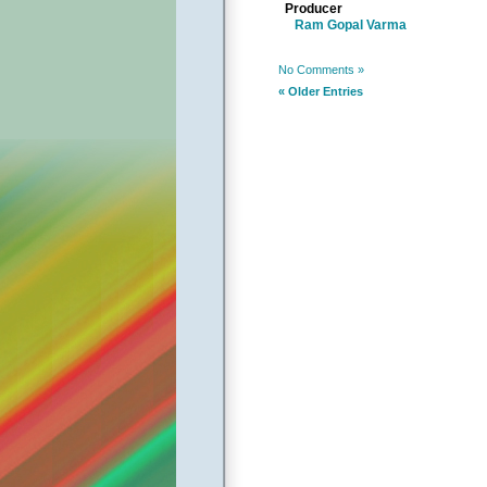
Producer
Ram Gopal Varma
No Comments »
« Older Entries