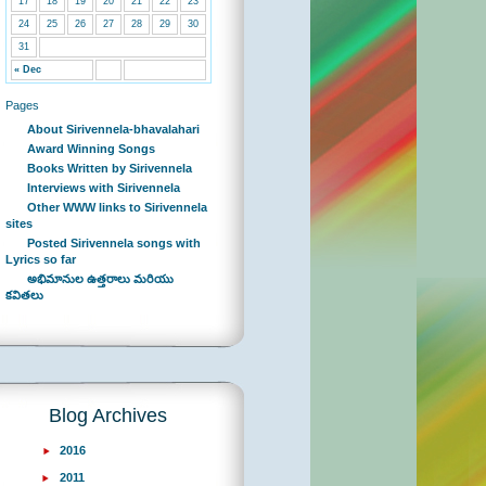
17
18
19
20
21
22
23
24
25
26
27
28
29
30
31
« Dec
Pages
About Sirivennela-bhavalahari
Award Winning Songs
Books Written by Sirivennela
Interviews with Sirivennela
Other WWW links to Sirivennela
sites
Posted Sirivennela songs with
Lyrics so far
అభిమానుల ఉత్తరాలు మరియు
కవితలు
Blog Archives
2016
2011