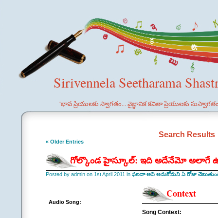
Sirivennela Seetharama Shast
"భావ ప్రియులకు స్వాగతం... వైజ్ఞానిక కవితా ప్రియులకు సుస్వాగత
Search Results
« Older Entries
గోల్కొండ హైస్కూల్: ఇది అదేనేమో అలాగే 
Posted by admin on 1st April 2011 in
ఫలనా అని అనుకోమని ఏ రోజు చెబుతు
Context
Audio Song:
Song Context: