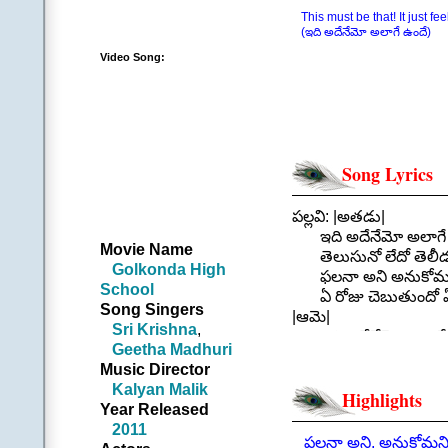
This must be that! It just feel
(ఇది అదేనేమో అలాగే ఉందే)
Video Song:
Song Lyrics
పల్లవి: |అతడు|
ఇది అదేనేమో అలాగే 
Movie Name
తెలుసునో లేదో తెలీడం
Golkonda High
ఫలనా అని అనుకోమ
School
ఏ రోజు చెబుతుందో
Song Singers
|ఆమె|
Sri Krishna
,
ఇది అదేనేమో అలాగే 
Geetha Madhuri
తెలుసునో లేదో తెలీడం
Music Director
ఫలనా అని అనుకోమ
Kalyan Malik
ఏ రోజు చెబుతుందో
Highlights
Year Released
|ఆమె| ఇది అదేనేమో
2011
|అతడు| అలాగే ఉందే
ఫలనా అని, అనుకోమని,