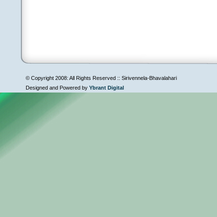
© Copyright 2008: All Rights Reserved :: Sirivennela-Bhavalahari
Designed and Powered by
Ybrant Digital