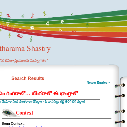
etharama Shastry
ఞానిక కవితా ప్రియులకు సుస్వాగతం"
Search Results
Newer Entries »
 ఏం గింగిరాలో… బొంగరాలో ఈ భాంగ్రాలో
in
మేఘాల మీద సంతకాలు చేసేద్దాం - ఓ వానవిల్లు కట్టి తిరిగి దిగి వద్దాం!
Context
Song Context: