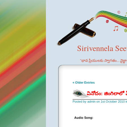
Sirivennela Se
"భావ ప్రియులకు స్వాగతం... వైజ్
« Older Entries
వినోదం: జింగిలాలో
Posted by admin on 1st October 2010 
Audio Song: