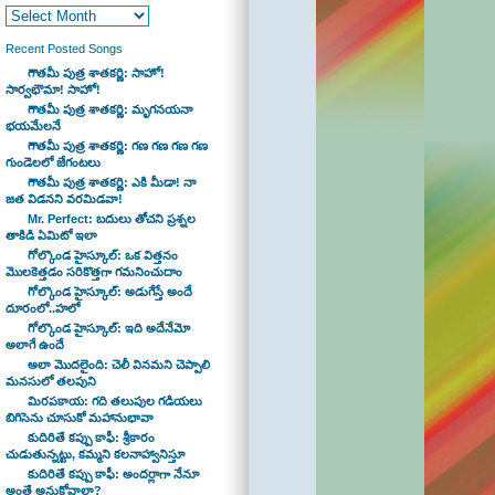
Recent Posted Songs
గౌతమీ పుత్ర శాతకర్ణి: సాహో!
సార్వభౌమా! సాహో!
గౌతమీ పుత్ర శాతకర్ణి: మృగనయనా
భయమేలనే
గౌతమీ పుత్ర శాతకర్ణి: గణ గణ గణ గణ
గుండెలలో జేగంటలు
గౌతమీ పుత్ర శాతకర్ణి: ఎకి మీడా! నా
జత విడనని వరమిడవా!
Mr. Perfect: బదులు తోచని ప్రశ్నల
తాకిడి ఏమిటో ఇలా
గోల్కొండ హైస్కూల్: ఒక విత్తనం
మొలకెత్తడం సరికొత్తగా గమనించుదాం
గోల్కొండ హైస్కూల్: అడుగేస్తే అందే
దూరంలో..హలో
గోల్కొండ హైస్కూల్: ఇది అదేనేమో
అలాగే ఉందే
అలా మొదలైంది: చెలీ వినమని చెప్పాలి
మనసులో తలపుని
మిరపకాయ: గది తలుపుల గడియలు
బిగిసెను చూసుకో మహానుభావా
కుదిరితే కప్పు కాఫీ: శ్రీకారం
చుడుతున్నట్టు, కమ్మని కలనాహ్వానిస్తూ
కుదిరితే కప్పు కాఫీ: అందర్లాగా నేనూ
అంతే అనుకోవాలా?