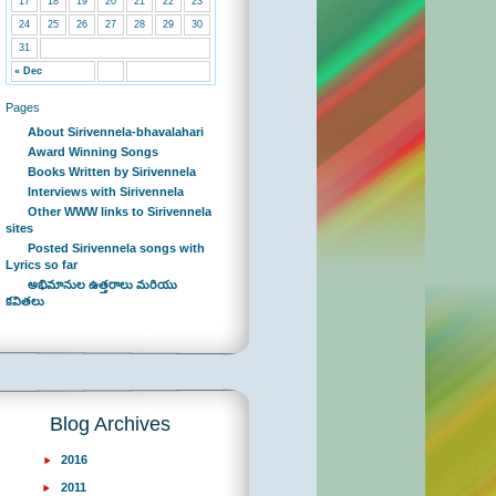
17
18
19
20
21
22
23
24
25
26
27
28
29
30
31
« Dec
Pages
About Sirivennela-bhavalahari
Award Winning Songs
Books Written by Sirivennela
Interviews with Sirivennela
Other WWW links to Sirivennela
sites
Posted Sirivennela songs with
Lyrics so far
అభిమానుల ఉత్తరాలు మరియు
కవితలు
Blog Archives
2016
2011