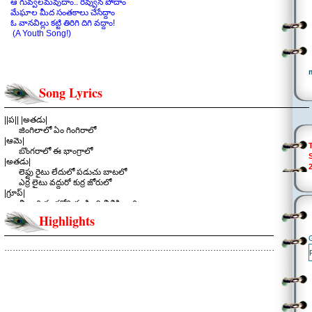
ఆ గువ్వలమవుదాం.. రివ్వున పోదాం
మేఘాల మీద సంతకాలు చేసేద్దాం
ఓ వానవిల్లు కట్టి తిరిగి దిగి వద్దాం!
(A Youth Song!)
Song Lyrics
||ప|| |అతడు|
జింగిలాలో ఏం గింగిరాలో
|ఆమె|
బొంగరాలో ఈ భాంగ్రాలో
|అతడు|
లెఫ్టు రైటు లేదులో పడుచు బాటలో
ఎర్ర లైటు వద్దురో కుర్ర జోరులో
|గ్రూప్|
చిన్నారి ఈ చకోరి చూపింది చిలిపి దారి
ఓరోరి బ్రహ్మచారి.. వదిలేస్తే వెరీ సారీ
Highlights
|ఆమె|
పారాహుషారు పాటలందుకో
ఈ పరుగులో బ్రేకులెందుకో
………………………………………………………………………………………………..
|| జింగిలాలో ||
.
||చ|| |అతడు|
పాసుపోర్టు లేదు వీసాల గొడవ లేదు
వయసు దూసుకెళితే దేశాల హద్దులేదు
|గ్రూప్|