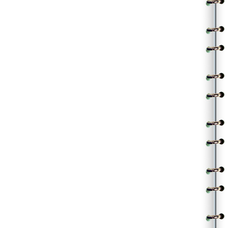
తుళ్లిపడే అల్లరితో గొల్లుమనే సంబరం
ఆకలనీ దాహమని ఆగదురా ఏ క్షణం
|| జింగిలాలో ||
.
.
(Contributed by Nagarjuna)