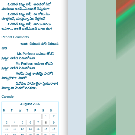
కుదిరితే కప్పు కాఫీ: అతడిలో ఏదో
మతలబు ఉందే…ఏంటంటే చెప్పడుగా
కుదిరితే కప్పు కాఫీ: ఈ లోకం ఏం
చూస్తోందో, చూస్తున్నా ఏం చేస్తోందో
కుదిరితే కప్పు కాఫీ: అనగా అనగా
అనగా… అంతే ఇంకేముంది చాలు కదా!
Recent Comments
Bhaswan on
అంజి: చికుబకు పోరి చికుబకు
పోరి
sravan on
Mr. Perfect: బదులు తోచని
ప్రశ్నల తాకిడి ఏమిటో ఇలా
admin on
Mr. Perfect: బదులు తోచని
ప్రశ్నల తాకిడి ఏమిటో ఇలా
admin on
గౌతమీ పుత్ర శాతకర్ణి: సాహో!
సార్వభౌమా! సాహో!
admin on
వినోదం: హాయ్ లైలా ప్రియురాలా!
వెయ్యి నా మెడలో వరమాల
Calender
August 2026
M
T
W
T
F
S
S
1
2
3
4
5
6
7
8
9
10
11
12
13
14
15
16