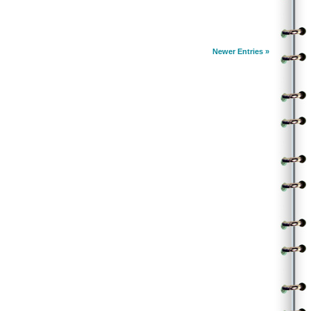
చాల్లేరా నెల్లూరే వెళ్లాలన్నా బస్ చార్జీ నిల్లేరా
ఇల్లాగే ఫారిన్ టూరు వెళ్లేది ఎలారా
|అతడు|
యు.ఎస్ ని ప్యారిస్ ని ఊహల్లో చూడరా
టెక్నికలర్ కలలు కనే టెక్నిక్ మనకుందిరా
Newer Entries »
|ఆమె|
ఆ నింగికి సైతం నిచ్చెన వేద్దాం మన ఆశకున్న హార్సు పవర్ చూపిద్దాం
ఏ ఎల్లలైన చెల్లవంటు చాటిద్దాం
|అతడు|
శాటిలైటు లాటిదిరా సాటిలేని యవ్వనం
పూట పూట వినోదాలు చూపించే సాధనం
|ఆమె|
జింగిలాలో ఏం గింగిరాలో
|అతడు|
బొంగరాలో ఈ భాంగ్రాలో
.
||చ|| |అతడు|
ఫిల్మ్ స్టారులంతా మనకేసి చూస్తున్నారు
మనం చూడకుంటే మరి ఎలా బతుకుతారు
|గ్రూప్|
చల్ చల్ రే… పాకెట్లో పైసాలతో పిక్చర్కే పోయొద్దాం
పోస్టర్లో పాపకి ఓ డ్రస్సు కొనిద్దాం
|అతడు|
తాపీగా కూర్చుంటే తోచదురా సోదరా
హ్యాపీగా ఎగరడమే మనమెరిగిన విద్యరా
|ఆమె|
ఆ గువ్వలమవుదాం.. రివ్వున పోదాం
మేఘాల మీద సంతకాలు చేసేద్దాం
ఓ వానవిల్లు కట్టి తిరిగి దిగి వద్దాం
|అతడు|