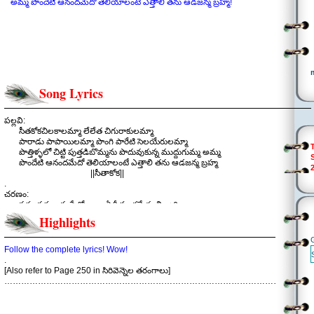
అమ్మ పొందేటి ఆనందమేదో తెలియాలంటే ఎత్తాలి తను ఆడజన్మ బ్రహ్మ!
Song Lyrics
పల్లవి:
సీతకోకచిలకాలమ్మా లేలేత చిగురాకులమ్మా
పారాడు పాపాయిలమ్మా పొంగి పారేటి సెలయేరులమ్మా
పొత్తిళ్ళలో చిట్టి పుత్తడిబొమ్మను పొదువుకున్న ముద్దుగుమ్మ అమ్మ
పొందేటి ఆనందమేదో తెలియాలంటే ఎత్తాలి తను ఆడజన్మ బ్రహ్మ
||సీతాకోక||
.
చరణం:
కుహుకుహూ కూసే కోయిలా ఏదీ పలకవే ఈ చిన్నారిలా
మిలమిలా మెరిసే వెన్నెలా ఏదీ నవ్వవే ఈ బుజ్జాయిలా
Highlights
అందాల పూదోటకన్నా చిందాడు పసివాడె మిన్న
బుడత అడుగులే నడిచేటి వేళలో
పుడమితల్లికెన్ని పులకలో
Follow the complete lyrics! Wow!
||సీతాకోక||
.
.
[Also refer to Page 250 in సిరివెన్నెల తరంగాలు]
చరణం:
………………………………………………………………………………………………..
గలగలా వీచే గాలిలా సాగే పసితనం తీయని ఒక వరం
ఎదిగిన ఎదలో ఎప్పుడూ నిధిలా దాచుకో ఈ చిరు జ్ఞాపకం
చిరునవ్వుతో చెయ్యి నేస్తం చీమంత అయిపోదా కష్టం