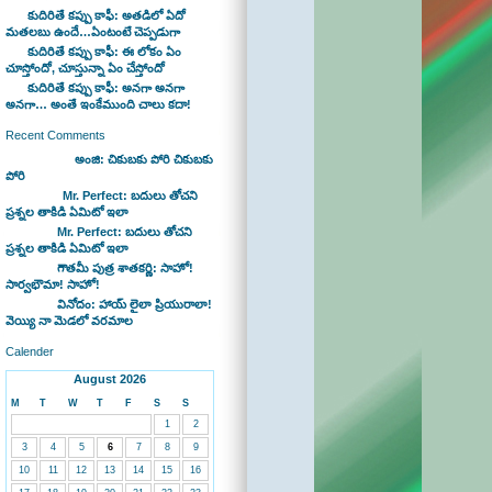
కుదిరితే కప్పు కాఫీ: అతడిలో ఏదో
మతలబు ఉందే…ఏంటంటే చెప్పడుగా
కుదిరితే కప్పు కాఫీ: ఈ లోకం ఏం
చూస్తోందో, చూస్తున్నా ఏం చేస్తోందో
కుదిరితే కప్పు కాఫీ: అనగా అనగా
అనగా… అంతే ఇంకేముంది చాలు కదా!
Recent Comments
Bhaswan on
అంజి: చికుబకు పోరి చికుబకు
పోరి
sravan on
Mr. Perfect: బదులు తోచని
ప్రశ్నల తాకిడి ఏమిటో ఇలా
admin on
Mr. Perfect: బదులు తోచని
ప్రశ్నల తాకిడి ఏమిటో ఇలా
admin on
గౌతమీ పుత్ర శాతకర్ణి: సాహో!
సార్వభౌమా! సాహో!
admin on
వినోదం: హాయ్ లైలా ప్రియురాలా!
వెయ్యి నా మెడలో వరమాల
Calender
August 2026
M
T
W
T
F
S
S
1
2
3
4
5
6
7
8
9
10
11
12
13
14
15
16