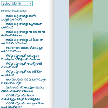
Recent Posted Songs
గౌతమీ పుత్ర శాతకర్ణి: సాహో!
సార్వభౌమా! సాహో!
గౌతమీ పుత్ర శాతకర్ణి: మృగనయనా
భయమేలనే
గౌతమీ పుత్ర శాతకర్ణి: గణ గణ గణ గణ
గుండెలలో జేగంటలు
గౌతమీ పుత్ర శాతకర్ణి: ఎకి మీడా! నా
జత విడనని వరమిడవా!
Mr. Perfect: బదులు తోచని ప్రశ్నల
తాకిడి ఏమిటో ఇలా
గోల్కొండ హైస్కూల్: ఒక విత్తనం
మొలకెత్తడం సరికొత్తగా గమనించుదాం
గోల్కొండ హైస్కూల్: అడుగేస్తే అందే
దూరంలో..హలో
గోల్కొండ హైస్కూల్: ఇది అదేనేమో
అలాగే ఉందే
అలా మొదలైంది: చెలీ వినమని చెప్పాలి
మనసులో తలపుని
మిరపకాయ: గది తలుపుల గడియలు
బిగిసెను చూసుకో మహానుభావా
కుదిరితే కప్పు కాఫీ: శ్రీకారం
చుడుతున్నట్టు, కమ్మని కలనాహ్వానిస్తూ
కుదిరితే కప్పు కాఫీ: అందర్లాగా నేనూ
అంతే అనుకోవాలా?