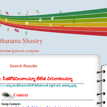
etharama Shastry
ఞానిక కవితా ప్రియులకు సుస్వాగతం"
Search Results
ీతకోకచిలకాలమ్మా లేలేత చిగురాకులమ్మా
10 in
అమ్మ పొందేటి ఆనందమేదో తెలియాలంటే ఎత్తాలి తను ఆడజన్మ బ్రహ్మ
Context
Song Context: