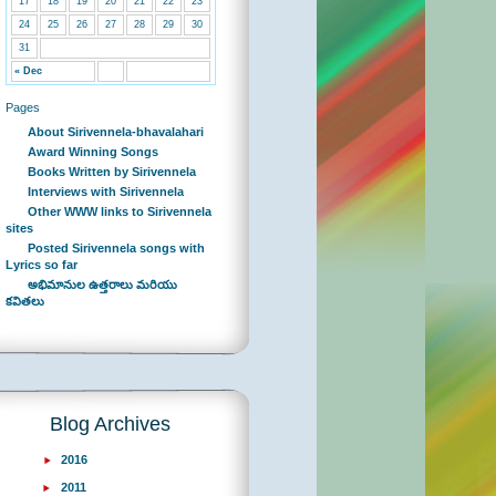
17
18
19
20
21
22
23
24
25
26
27
28
29
30
31
« Dec
Pages
About Sirivennela-bhavalahari
Award Winning Songs
Books Written by Sirivennela
Interviews with Sirivennela
Other WWW links to Sirivennela
sites
Posted Sirivennela songs with
Lyrics so far
అభిమానుల ఉత్తరాలు మరియు
కవితలు
Blog Archives
2016
2011