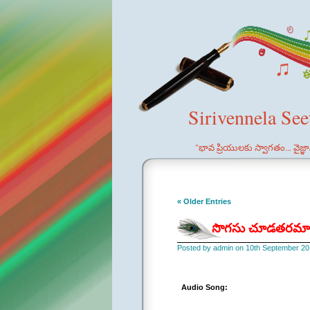
Sirivennela Se
"భావ ప్రియులకు స్వాగతం... వైజ్
« Older Entries
సొగసు చూడతరమా: స
Posted by admin on 10th September 20
Audio Song: