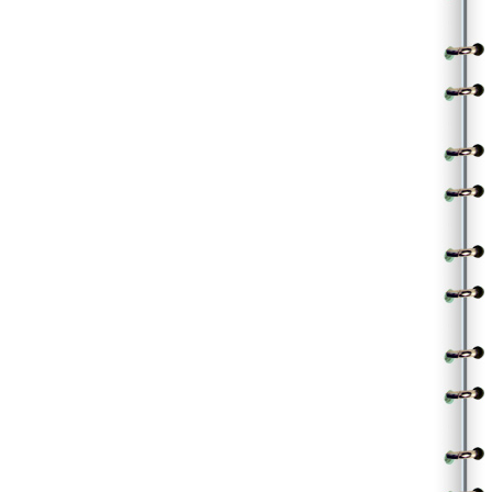
పరుగు ఆపునా పడిపోయి లేచినా
అలుపుసొలుపు లేని ఏ అలా
||సీతకోక||
.
.
(Contributed by Prabha)