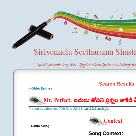
Sirivennela Seetharama Shast
"భావ ప్రియులకు స్వాగతం... వైజ్ఞానిక కవితా ప్రియులకు సుస్వాగత
Search Results
« Older Entries
Mr. Perfect: బదులు తోచని ప్రశ్నల తాకిడ
Posted by admin on 20th May 2011 in
మానసిక సంఘర్షణ
Context
Audio Song:
Song Context: