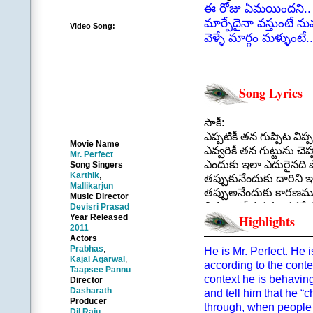
ఈ రోజు ఏమయిందని.. ఏ
మార్పేదైనా వస్తుంటే న
Video Song:
వెళ్ళే మార్గం మళ్ళుం
Song Lyrics
సాకీ:
ఎప్పటికీ తన గుప్పిట విప్
Movie Name
ఎవ్వరికీ తన గుట్టును చెప
Mr. Perfect
ఎందుకు ఇలా ఎదురైనది 
Song Singers
Karthik
,
తప్పుకునేందుకు దారిని 
Mallikarjun
తప్పుఅనేందుకు కారణ
Music Director
చిక్కులలో పడడం తనకే 
Devisri Prasad
Year Released
Highlights
.
2011
పల్లవి: |అతడు|
Actors
బదులు తోచని ప్రశ్నల తా
Prabhas
,
He is Mr. Perfect. He 
Kajal Agarwal
,
అలలు ఆగని సంద్రములా 
according to the cont
Taapsee Pannu
నిన్న మొన్న నీలోపల
context he is behaving
Director
కలిగిందా ఎనాడయినా కల్
Dasharath
and tell him that he “
Producer
ఈ రోజు ఏమయిందని.. 
through, when people a
Dil Raju