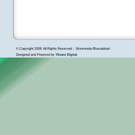
© Copyright 2008: All Rights Reserved :: Sirivennela-Bhavalahari
Designed and Powered by
Ybrant Digital