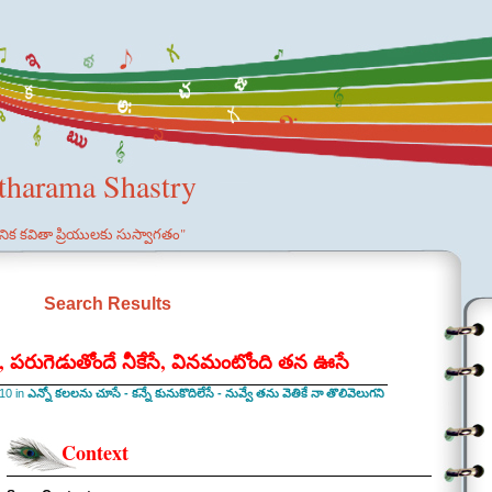
etharama Shastry
ఞానిక కవితా ప్రియులకు సుస్వాగతం"
Search Results
, పరుగెడుతోందే నీకేసే, వినమంటోంది తన ఊసే
10 in
ఎన్నో కలలను చూసే - కన్నే కునుకొదిలేసే - నువ్వే తను వెతికే నా తొలివెలుగని
Context