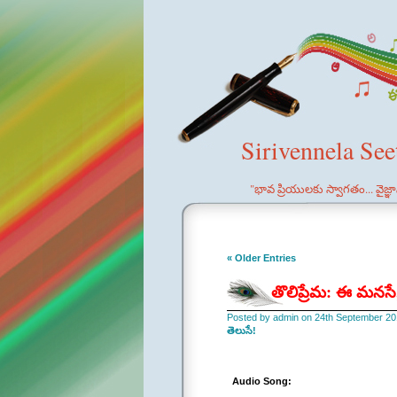
Sirivennela Se
"భావ ప్రియులకు స్వాగతం... వైజ్
« Older Entries
తొలిప్రేమ: ఈ మనసే
Posted by admin on 24th September 20
తెలుసే!
Audio Song: