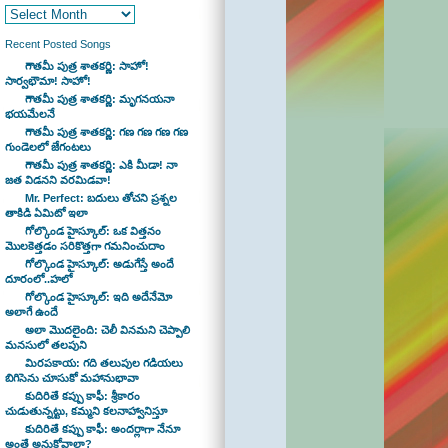
Recent Posted Songs
గౌతమీ పుత్ర శాతకర్ణి: సాహో!
సార్వభౌమా! సాహో!
గౌతమీ పుత్ర శాతకర్ణి: మృగనయనా
భయమేలనే
గౌతమీ పుత్ర శాతకర్ణి: గణ గణ గణ గణ
గుండెలలో జేగంటలు
గౌతమీ పుత్ర శాతకర్ణి: ఎకి మీడా! నా
జత విడనని వరమిడవా!
Mr. Perfect: బదులు తోచని ప్రశ్నల
తాకిడి ఏమిటో ఇలా
గోల్కొండ హైస్కూల్: ఒక విత్తనం
మొలకెత్తడం సరికొత్తగా గమనించుదాం
గోల్కొండ హైస్కూల్: అడుగేస్తే అందే
దూరంలో..హలో
గోల్కొండ హైస్కూల్: ఇది అదేనేమో
అలాగే ఉందే
అలా మొదలైంది: చెలీ వినమని చెప్పాలి
మనసులో తలపుని
మిరపకాయ: గది తలుపుల గడియలు
బిగిసెను చూసుకో మహానుభావా
కుదిరితే కప్పు కాఫీ: శ్రీకారం
చుడుతున్నట్టు, కమ్మని కలనాహ్వానిస్తూ
కుదిరితే కప్పు కాఫీ: అందర్లాగా నేనూ
అంతే అనుకోవాలా?