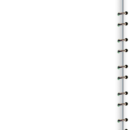
||చ|| |అతడు|
నీతో చెలిమిని చేసే
నీలో చలువను చూసే
అయినా ఆ ఇంకా ఏదో అడిగే అత్యాశే ||నీతో ||
వెల్లువంటి నీ స్నేహం నన్ను అల్లినా
వెన్నెలంటి నీ నవ్వుల్లో చెంపగిల్లినా
తహతహ తరగదు అలజడి అణగదు
తన సొద ఇది అని తలపులు తెలుపదు
ఏమిస్తే శాంతిస్తుందో తెలుసా ఏం వరసే
||ఈ మనసే ||
.
.
(Contributed by Nagarjuna)