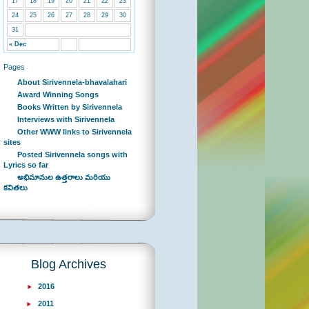
17
18
19
20
21
22
23
24
25
26
27
28
29
30
31
« Dec
Pages
About Sirivennela-bhavalahari
Award Winning Songs
Books Written by Sirivennela
Interviews with Sirivennela
Other WWW links to Sirivennela
sites
Posted Sirivennela songs with
Lyrics so far
అభిమానుల ఉత్తరాలు మరియు
కవితలు
Blog Archives
2016
2011