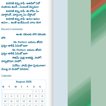
కుదిరితే కప్పు కాఫీ: అతడిలో ఏదో
మతలబు ఉందే…ఏంటంటే చెప్పడుగా
కుదిరితే కప్పు కాఫీ: ఈ లోకం ఏం
చూస్తోందో, చూస్తున్నా ఏం చేస్తోందో
కుదిరితే కప్పు కాఫీ: అనగా అనగా
అనగా… అంతే ఇంకేముంది చాలు కదా!
Recent Comments
Bhaswan on
అంజి: చికుబకు పోరి చికుబకు
పోరి
sravan on
Mr. Perfect: బదులు తోచని
ప్రశ్నల తాకిడి ఏమిటో ఇలా
admin on
Mr. Perfect: బదులు తోచని
ప్రశ్నల తాకిడి ఏమిటో ఇలా
admin on
గౌతమీ పుత్ర శాతకర్ణి: సాహో!
సార్వభౌమా! సాహో!
admin on
వినోదం: హాయ్ లైలా ప్రియురాలా!
వెయ్యి నా మెడలో వరమాల
Calender
August 2026
M
T
W
T
F
S
S
1
2
3
4
5
6
7
8
9
10
11
12
13
14
15
16