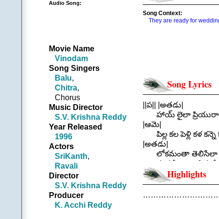
Audio Song:
Song Context:
They are ready for weddin
Movie Name
Vinodam
Song Singers
Balu
,
Song Lyrics
Chitra
,
Chorus
||ప|| |అతడు|
Music Director
హాయ్ లైలా ప్రియురాల
S.V. Krishna Reddy
|ఆమె|
Year Released
పిల్ల కల పెళ్లి కళ కన్
1996
|అతడు|
Actors
లోకమంతా తెలిసేలా 
SriKanth
,
శుభలేఖలు రాసిన వేళ
Ravali
Highlights
|| హాయ్ ల
Director
.
S.V. Krishna Reddy
||చ|| |ఆమె|
…………………………
Producer
ఎటు చూస్తున్నా శుభ 
K. Acchi Reddy
|అతడు|