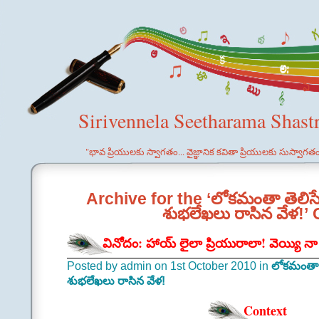
Sirivennela Seetharama Shast
"భావ ప్రియులకు స్వాగతం... వైజ్ఞానిక కవితా ప్రియులకు సుస్వాగత
Archive for the ‘లోకమంతా తెలి
శుభలేఖలు రాసిన వేళ!’
వినోదం: హాయ్ లైలా ప్రియురాలా! వెయ్యి
Posted by admin on 1st October 2010 in
లోకమంతా 
శుభలేఖలు రాసిన వేళ!
Context