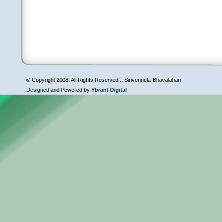
© Copyright 2008: All Rights Reserved :: Sirivennela-Bhavalahari
Designed and Powered by
Ybrant Digital