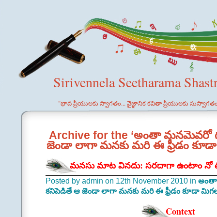
Sirivennela Seetharama Shast
"భావ ప్రియులకు స్వాగతం... వైజ్ఞానిక కవితా ప్రియులకు సుస్వాగత
Archive for the ‘అంతా మనమెవరో గుర్
జెండా లాగా మనకు మరి ఈ ఫ్రీడం కూడ
మనసు మాట వినదు: సరదాగా ఉంటాం నో టె
Posted by admin on 12th November 2010 in
అంతా 
కనిపెడితే ఆ జెండా లాగా మనకు మరి ఈ ఫ్రీడం కూడా మిగ
Context