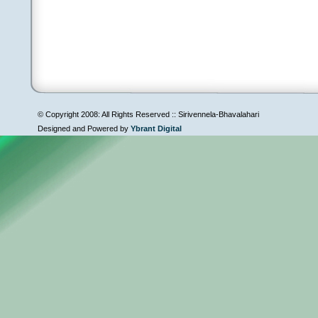
© Copyright 2008: All Rights Reserved :: Sirivennela-Bhavalahari
Designed and Powered by
Ybrant Digital