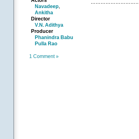
Actors
…………………………
సినిమా చూసి బాగుంటే మ
Navadeep
,
స్క్రీనెక్కేసి స్టారైతే బెస్
Ankitha
పొమ్మని.. వెళ్లిపొమ్మని ప్
Director
పన్లు గిన్లు పక్కకి తోస
V.N. Adithya
రమ్మని వెల్‌కమ్మని మాత
Producer
అడ్డనుకుంటే సైడిచ్చేస్
Phanindra Babu
తధిగిణతోం అంటూ రాస
Pulla Rao
కథకళితో కట్టేస్తే ఎట్టా
తలపులతో ఈ కాలం 
1 Comment »
సరదాగా ఉంటాం నో టె
సాఫీగా లైఫే సాగేలా
టెండుల్కర్లా టెన్నిస్ 
టీవీ చూస్తూ జాలే అన
అంతా మనమెవరో గుర్త
కనిపెడితే ఆ జెండా ల
మనకు మరి ఈ ఫ్రీడం 
.
||చ|| |అతడు|
ఇష్క్ అన్నది చాలా రిస్
దూకేముందే తేలేదెలాగ
తీరమే చేరక అట్లాంటిక్
ప్రాణమే అరిపించెగా..కాద