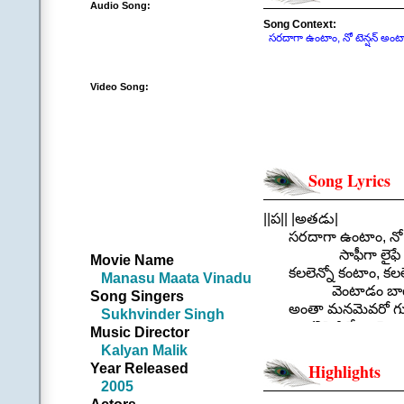
Audio Song:
Song Context:
సరదాగా ఉంటాం, నో టెన్షన్ అంటా
Video Song:
Song Lyrics
||ప|| |అతడు|
సరదాగా ఉంటాం, నో టె
సాఫీగా లైఫే సా
Movie Name
కలలెన్నో కంటాం, కలల
Manasu Maata Vinadu
వెంటాడం బాటని 
Song Singers
అంతా మనమెవరో గుర్త
Sukhvinder Singh
కనిపెడితే ఆ జెండా
Music Director
మనకు మరి ఈ ఫ్రీ
Kalyan Malik
||సరదాగా ఉంట
Year Released
Highlights
.
2005
||చ|| |అతడు|