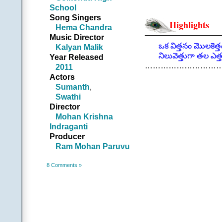
ఆకాశం నుండి సూటిగా ద
School
ఎమౌతానంటూ చినుకు 
Song Singers
Highlights
కనుకే ఆ చినుకు ఏరుగ
Hema Chandra
ఇంతింతై ఎదిగి అంతగా
Music Director
సందేహిస్తుంటే అతిగా.
ఒక విత్తనం మొలకెత్తడ
Kalyan Malik
ఆలోచన కన్నా త్వరగా.
నిలువెత్తుగా తల ఎత్తడ
Year Released
జాగో జాగొరే జాగొ ||6
…………………………
2011
.
Actors
చరణం 2: |అతడు|
Sumanth
,
ఏ పని మరి ఆసాద్యమే
Swathi
వేసే పదం పదం పదే పదే
Director
మొదలెట్టక ముందే ము
Mohan Krishna
సమరానికి సై అనగలిగే 
Indraganti
జాగో జాగొరే జాగొ ||3
Producer
.
Ram Mohan Paruvu
.
(Cont
8 Comments »