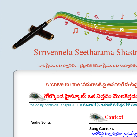
Sirivennela Seetharama Shast
"భావ ప్రియులకు స్వాగతం... వైజ్ఞానిక కవితా ప్రియులకు సుస్వాగత
Archive for the ‘సమరానికి సై అనగలిగే సంసి
గోల్కొండ హైస్కూల్: ఒక విత్తనం మొలకెత్త
Posted by admin on 1st April 2011 in
సమరానికి సై అనగలిగే సంసిద్దత పేరే వ
Context
Audio Song:
Song Context:
ఆలోచన కన్నా త్వరగా..అడుగేద్ద