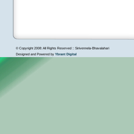
© Copyright 2008: All Rights Reserved :: Sirivennela-Bhavalahari
Designed and Powered by
Ybrant Digital