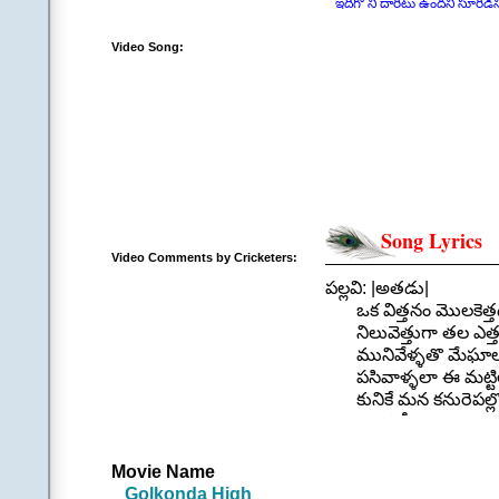
ఇదిగొ నీ దారిటు ఉందని సూరిడిన
Video Song:
Song Lyrics
Video Comments by Cricketers:
పల్లవి: |అతడు|
ఒక విత్తనం మొలకెత్తడ
నిలువెత్తుగా తల ఎత్తడ
మునివేళ్ళతొ మేఘాలన
పసివాళ్ళలా ఈ మట్టిల
కునికే మన కనురెపల్లొ వ
ఇదిగొ నీ దారిటు ఉందన
జాగో జాగొరే జాగొ ||3
.
Movie Name
చరణం 1: |అతడు|
Golkonda High