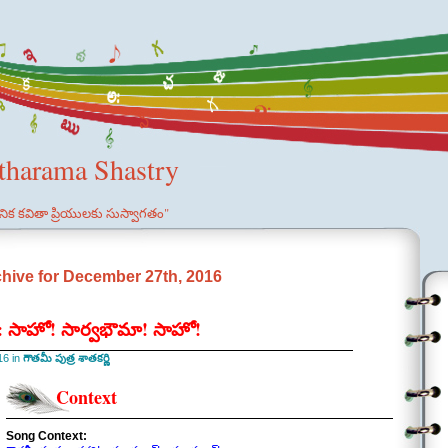
etharama Shastry
ఞానిక కవితా ప్రియులకు సుస్వాగతం"
hive for December 27th, 2016
ణి: సాహో! సార్వభౌమా! సాహో!
16 in
గౌతమీ పుత్ర శాతకర్ణి
Context
Song Context: