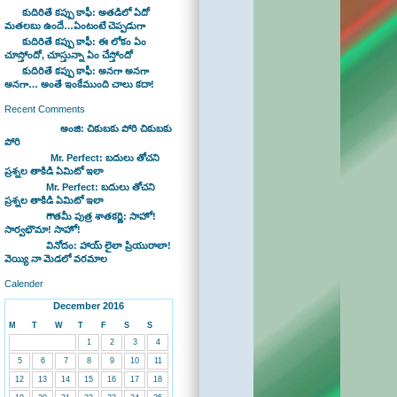
కుదిరితే కప్పు కాఫీ: అతడిలో ఏదో
మతలబు ఉందే…ఏంటంటే చెప్పడుగా
కుదిరితే కప్పు కాఫీ: ఈ లోకం ఏం
చూస్తోందో, చూస్తున్నా ఏం చేస్తోందో
కుదిరితే కప్పు కాఫీ: అనగా అనగా
అనగా… అంతే ఇంకేముంది చాలు కదా!
Recent Comments
Bhaswan on
అంజి: చికుబకు పోరి చికుబకు
పోరి
sravan on
Mr. Perfect: బదులు తోచని
ప్రశ్నల తాకిడి ఏమిటో ఇలా
admin on
Mr. Perfect: బదులు తోచని
ప్రశ్నల తాకిడి ఏమిటో ఇలా
admin on
గౌతమీ పుత్ర శాతకర్ణి: సాహో!
సార్వభౌమా! సాహో!
admin on
వినోదం: హాయ్ లైలా ప్రియురాలా!
వెయ్యి నా మెడలో వరమాల
Calender
December 2016
M
T
W
T
F
S
S
1
2
3
4
5
6
7
8
9
10
11
12
13
14
15
16
17
18