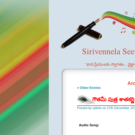
Sirivennela Se
"భావ ప్రియులకు స్వాగతం... వైజ్
Arc
« Older Entries
గౌతమీ పుత్ర శాతకర్
Posted by admin on 27th December 20
Audio Song: