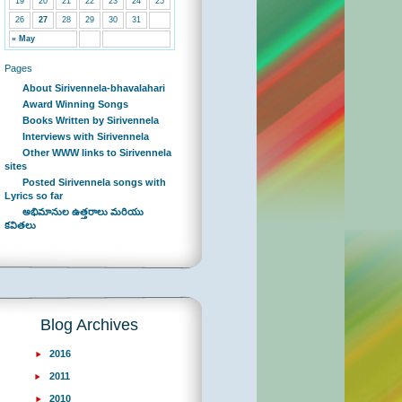
19
20
21
22
23
24
25
26
27
28
29
30
31
« May
Pages
About Sirivennela-bhavalahari
Award Winning Songs
Books Written by Sirivennela
Interviews with Sirivennela
Other WWW links to Sirivennela
sites
Posted Sirivennela songs with
Lyrics so far
అభిమానుల ఉత్తరాలు మరియు
కవితలు
Blog Archives
2016
2011
2010