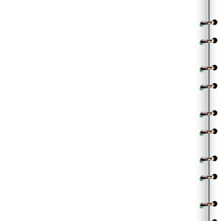
స్వర్గాన్నే సాధించే విజేత నువే
సాహో! సార్వభౌమా! సాహో!
స్వప్నాన్నే సృష్టించే విధాత నువే
సాహో! సార్వభౌమా!
.
అమృతమంథన సమయమందున
ప్రజ్వలించిన ప్రళయ భీకర
గరళమును గళమందు నిలిపిన హరుడురా!
శుభకరుడురా!
బహు పరాక్! బహు పరాక్! ||2||
.
పరపాలకుల పదపంకముతో కలుషమ్మైన
ఇలనిను పిలిచెరా! పలకరా!
దావానలము వోలే దాడి చేసిన దుండగీడుల
దునుమరా! దొరా!
సాహో! సార్వభౌమా! బహు పరాక్! ..
.
దారుణమైన ధర్మగ్లాని ధారుణివైన కాలూనింది
తక్షణమొచ్చి రక్షణనిచ్చి దీక్షగ అవతరించర
దేవరా! . (2)
దేవరా…….