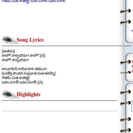
గౌతమీ సుత శాతకర్ణి! బహు పరాక్! బహు పరాక్!
Song Lyrics
||అతడు||
సాహో! సార్వభౌమా! సాహో! ||3||
సాహో! సార్వభౌమా!
.
కాలవాహిని శాలివాహన శకముగా
ఘనకీర్తి పొందిన సుప్రభాత సుజాతవహ్నీ!
గౌతమీ సుత శాతకర్ణి!
బహు పరాక్! బహు పరాక్! ||2||
.
కక్షల కాళ రాతిరిలోన కాంతిగ
Highlights
రాజసూయాధ్వరమునే! జరిపెరా!…
కత్తులలోన ఛిద్రమ్మైన శాంతికి తానె
వేదస్వరముగా! పలికెరా!
సాహో! సార్వభౌమా! బహు పరాక్!
………………………………………………………………………………………………..
.
నిన్నే కన్న పున్నెం కన్న ఏదీ మిన్న కాదనుకున్న
జననికి జన్మ భూమికి తగిన తనయుడివన్న
మన్నన పొందరా! .. ||2||
.