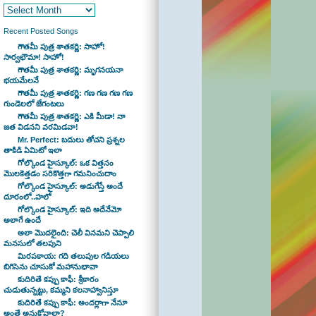
Recent Posted Songs
గౌతమీ పుత్ర శాతకర్ణి: సాహో!
సార్వభౌమా! సాహో!
గౌతమీ పుత్ర శాతకర్ణి: మృగనయనా
భయమేలనే
గౌతమీ పుత్ర శాతకర్ణి: గణ గణ గణ గణ
గుండెలలో జేగంటలు
గౌతమీ పుత్ర శాతకర్ణి: ఎకి మీడా! నా
జత విడనని వరమిడవా!
Mr. Perfect: బదులు తోచని ప్రశ్నల
తాకిడి ఏమిటో ఇలా
గోల్కొండ హైస్కూల్: ఒక విత్తనం
మొలకెత్తడం సరికొత్తగా గమనించుదాం
గోల్కొండ హైస్కూల్: అడుగేస్తే అందే
దూరంలో..హలో
గోల్కొండ హైస్కూల్: ఇది అదేనేమో
అలాగే ఉందే
అలా మొదలైంది: చెలీ వినమని చెప్పాలి
మనసులో తలపుని
మిరపకాయ: గది తలుపుల గడియలు
బిగిసెను చూసుకో మహానుభావా
కుదిరితే కప్పు కాఫీ: శ్రీకారం
చుడుతున్నట్టు, కమ్మని కలనాహ్వానిస్తూ
కుదిరితే కప్పు కాఫీ: అందర్లాగా నేనూ
అంతే అనుకోవాలా?