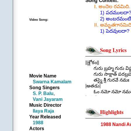
Song Context:
I. అందెల రవమిది.
1) పదములదా? (m
2) అంబరమంటిన
Video Song:
II. అమృతగానమిది
1) పెదవులదా? (m
2) అమితానందపు
She has realized it n
Song Lyrics
(Just relax & enjoy 
||శ్లోకం||
గురు బ్రహ్మ గురు విష్ణ
గురు సాక్షాత్ పరబ్రహ్
Movie Name
తస్మై శ్రీ గురవే నమః
Swarna Kamalam
|అతడు|
Song Singers
ఓం నమో నమో నమశ్
S. P. Balu
,
|ఆమె|
Vani Jayaram
మంగళ ప్రదాయ గోపు
Music Director
గంగయాతరింగితోత్తమ
Ilaya Raja
Highlights
|అతడు|
Year Released
ఓం నమో నమో నమశ్
1988
1988 Nandi A
|ఆమె|
Actors
.