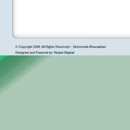
© Copyright 2008: All Rights Reserved :: Sirivennela-Bhavalahari
Designed and Powered by
Ybrant Digital