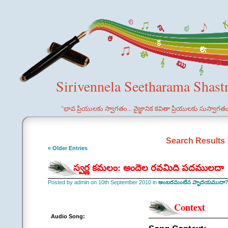
Sirivennela Seetharama Shast
"భావ ప్రియులకు స్వాగతం... వైజ్ఞానిక కవితా ప్రియులకు సుస్వాగత
Search Results
« Older Entries
స్వర్ణ కమలం: అందెల రవమిది పదములదా
Posted by admin on 10th September 2010 in
అంబరమంటిన హృదయముదా? 
Context
Audio Song: