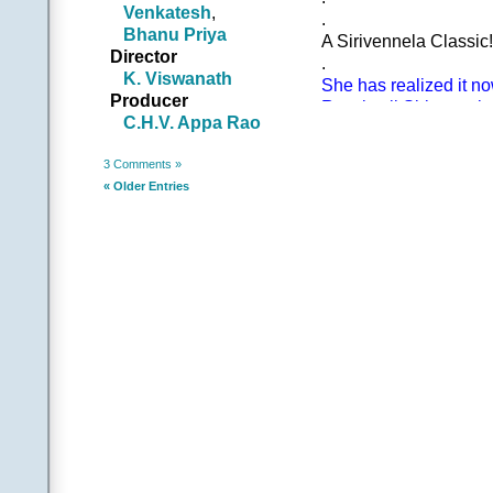
శూలినే నమో నమః కప
Venkatesh
,
.
పాలినే విరంచితుండ 
Bhanu Priya
A Sirivennela Classic!
.
Director
.
||ప|| |ఆమె|
K. Viswanath
She has realized it no
అందెల రవమిది పదమ
Producer
Rest is all Sirivennel
అంబరమంటిన హృదయమ
C.H.V. Appa Rao
.
అమృతగానమిది పెద
[Also refer to Pages 59
అమితానందపు ఎదస
3 Comments »
…………………………
|అతడు|
« Older Entries
సాగిన సాధన సార్థ
బ్రతుకు ప్రణవమై మ్
||అందె
.
||చ|| |ఆమె|
మువ్వలు ఉరుముల సవ్వ
మేను హర్షవర్ష మేఘమై
|అతడు|
అంగభంగిమలు గంగపొం
లాస్యం సాగే లీల… 
|ఆమె|
జంగమమై జడమాడ
|అతడు|
జలపాత గీతముల తో