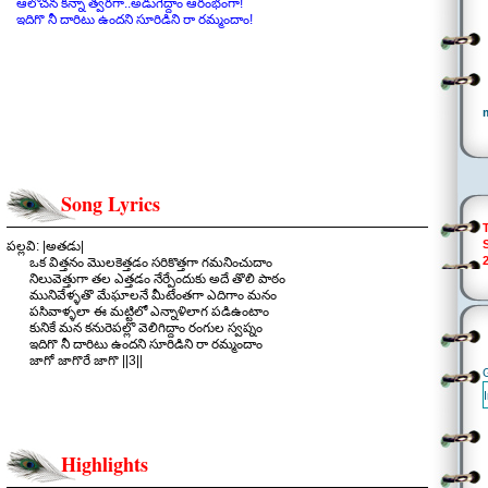
ఆలోచన కన్నా త్వరగా..అడుగేద్దాం ఆరంభంగా!
ఇదిగొ నీ దారిటు ఉందని సూరిడిని రా రమ్మందాం!
Song Lyrics
పల్లవి: |అతడు|
ఒక విత్తనం మొలకెత్తడం సరికొత్తగా గమనించుదాం
నిలువెత్తుగా తల ఎత్తడం నేర్పేందుకు అదే తొలి పాఠం
మునివేళ్ళతొ మేఘాలనే మీటేంతగా ఎదిగాం మనం
పసివాళ్ళలా ఈ మట్టిలో ఎన్నాళిలాగ పడిఉంటాం
కునికే మన కనురెపల్లొ వెలిగిద్దాం రంగుల స్వప్నం
ఇదిగొ నీ దారిటు ఉందని సూరిడిని రా రమ్మందాం
జాగో జాగొరే జాగొ ||3||
.
చరణం 1: |అతడు|
ఆకాశం నుండి సూటిగా దూకేస్తే ఉన్నపాటుగా
ఎమౌతానంటూ చినుకు అలా ఆగిందా బెదురుగా
కనుకే ఆ చినుకు ఏరుగా.. ఆ ఏరే వరద హోరుగా
Highlights
ఇంతింతై ఎదిగి అంతగా అంతెరుగని సంద్రమైందిగా
సందేహిస్తుంటే అతిగా.. సంకల్పం నెరవేరదుగా