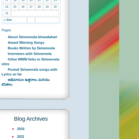
17
18
19
20
21
22
23
24
25
26
27
28
29
30
31
« Dec
Pages
About Sirivennela-bhavalahari
Award Winning Songs
Books Written by Sirivennela
Interviews with Sirivennela
Other WWW links to Sirivennela
sites
Posted Sirivennela songs with
Lyrics so far
అభిమానుల ఉత్తరాలు మరియు
కవితలు
Blog Archives
2016
2011