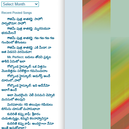
Recent Posted Songs
గౌతమీ పుత్ర శాతకర్ణి: సాహో!
సార్వభౌమా! సాహో!
గౌతమీ పుత్ర శాతకర్ణి: మృగనయనా
భయమేలనే
గౌతమీ పుత్ర శాతకర్ణి: గణ గణ గణ గణ
గుండెలలో జేగంటలు
గౌతమీ పుత్ర శాతకర్ణి: ఎకి మీడా! నా
జత విడనని వరమిడవా!
Mr. Perfect: బదులు తోచని ప్రశ్నల
తాకిడి ఏమిటో ఇలా
గోల్కొండ హైస్కూల్: ఒక విత్తనం
మొలకెత్తడం సరికొత్తగా గమనించుదాం
గోల్కొండ హైస్కూల్: అడుగేస్తే అందే
దూరంలో..హలో
గోల్కొండ హైస్కూల్: ఇది అదేనేమో
అలాగే ఉందే
అలా మొదలైంది: చెలీ వినమని చెప్పాలి
మనసులో తలపుని
మిరపకాయ: గది తలుపుల గడియలు
బిగిసెను చూసుకో మహానుభావా
కుదిరితే కప్పు కాఫీ: శ్రీకారం
చుడుతున్నట్టు, కమ్మని కలనాహ్వానిస్తూ
కుదిరితే కప్పు కాఫీ: అందర్లాగా నేనూ
అంతే అనుకోవాలా?