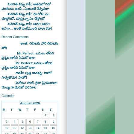
కుదిరితే కప్పు కాఫీ: అతడిలో ఏదో
మతలబు ఉందే…ఏంటంటే చెప్పడుగా
కుదిరితే కప్పు కాఫీ: ఈ లోకం ఏం
చూస్తోందో, చూస్తున్నా ఏం చేస్తోందో
కుదిరితే కప్పు కాఫీ: అనగా అనగా
అనగా… అంతే ఇంకేముంది చాలు కదా!
Recent Comments
Bhaswan on
అంజి: చికుబకు పోరి చికుబకు
పోరి
sravan on
Mr. Perfect: బదులు తోచని
ప్రశ్నల తాకిడి ఏమిటో ఇలా
admin on
Mr. Perfect: బదులు తోచని
ప్రశ్నల తాకిడి ఏమిటో ఇలా
admin on
గౌతమీ పుత్ర శాతకర్ణి: సాహో!
సార్వభౌమా! సాహో!
admin on
వినోదం: హాయ్ లైలా ప్రియురాలా!
వెయ్యి నా మెడలో వరమాల
Calender
August 2026
M
T
W
T
F
S
S
1
2
3
4
5
6
7
8
9
10
11
12
13
14
15
16