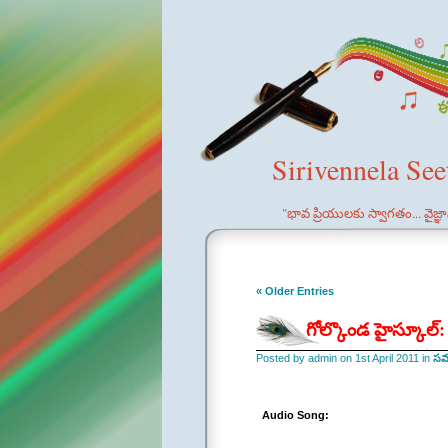
Sirivennela Se
"భావ ప్రియులకు స్వాగతం... వైజ్
« Older Entries
గోల్కొండ హైస్కూల్:
Posted by admin on 1st April 2011 in
సమర
Audio Song: