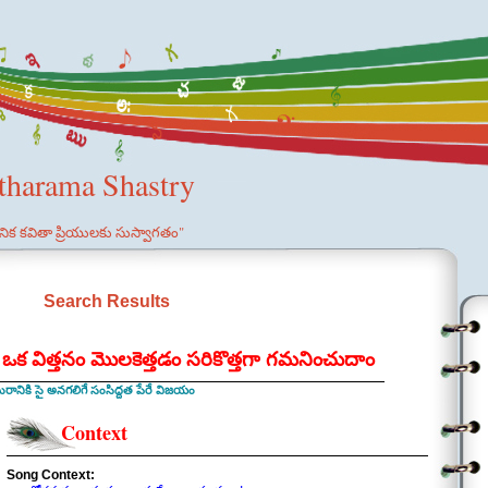
etharama Shastry
ఞానిక కవితా ప్రియులకు సుస్వాగతం"
Search Results
 ఒక విత్తనం మొలకెత్తడం సరికొత్తగా గమనించుదాం
ానికి సై అనగలిగే సంసిద్దత పేరే విజయం
Context
Song Context: