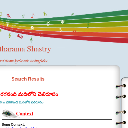
etharama Shastry
ఞానిక కవితా ప్రియులకు సుస్వాగతం"
Search Results
రగనంది మదిలోని చెలిరూపం
0 in
చెరగనంది మదిలోని చెలిరూపం
Context
Song Context: