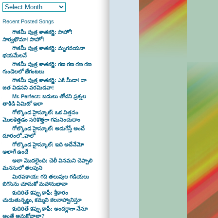
Recent Posted Songs
గౌతమీ పుత్ర శాతకర్ణి: సాహో!
సార్వభౌమా! సాహో!
గౌతమీ పుత్ర శాతకర్ణి: మృగనయనా
భయమేలనే
గౌతమీ పుత్ర శాతకర్ణి: గణ గణ గణ గణ
గుండెలలో జేగంటలు
గౌతమీ పుత్ర శాతకర్ణి: ఎకి మీడా! నా
జత విడనని వరమిడవా!
Mr. Perfect: బదులు తోచని ప్రశ్నల
తాకిడి ఏమిటో ఇలా
గోల్కొండ హైస్కూల్: ఒక విత్తనం
మొలకెత్తడం సరికొత్తగా గమనించుదాం
గోల్కొండ హైస్కూల్: అడుగేస్తే అందే
దూరంలో..హలో
గోల్కొండ హైస్కూల్: ఇది అదేనేమో
అలాగే ఉందే
అలా మొదలైంది: చెలీ వినమని చెప్పాలి
మనసులో తలపుని
మిరపకాయ: గది తలుపుల గడియలు
బిగిసెను చూసుకో మహానుభావా
కుదిరితే కప్పు కాఫీ: శ్రీకారం
చుడుతున్నట్టు, కమ్మని కలనాహ్వానిస్తూ
కుదిరితే కప్పు కాఫీ: అందర్లాగా నేనూ
అంతే అనుకోవాలా?