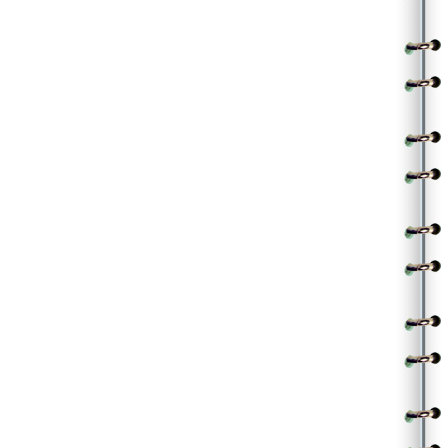
అని నువ్వైనా నిలదీసావా నీ మౌనంతో బలిచేస్తావా
నువు నాకేం కాని ఈ జీవితాన్ని ఏం చేయనమ్మా
|| చెరగనంది ||
.
.
(Contributed by Phanindra KSM)