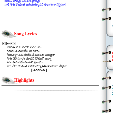
కదలని పాదమై నిలవని ప్రాణమై
నాకే నేను కొండంత బరువయ్యానని తెలుసునా నేస్తమా!
Song Lyrics
||ప||అతడు|
చెరగనంది మదిలోని చెలిరూపం
కరగనంది దయలేని ఈ దూరం
నిలువెల్లా నను రగిలించే మంటల వెలుగైనా
నిను చేరే మార్గం చూపని నిశీధిలో ఉన్నా
కదలని పాదమై నిలవని ప్రాణమై
నాకే నేను కొండంత బరువయ్యానని తెలుసునా నేస్తమా
|| చెరగనంది ||
.
చరణం: అతడు:
Highlights
ఎవరేమన్నా ఎదురేమున్నా తోడుగ ఉంటానని
చేయందించే చొరవేలేని నాతో రాలేనని
చెలిమే నను వెలివేసిందా, నీలో నను తరిమేసిందా
………………………………………………………………………………………………..
నను వేధిస్తున్న నీ జ్ఞాపకాలను ఎలా మరువనమ్మా
|| చెరగనంది ||
.
చరణం: అతడు:
నీకే నువ్వు సంకెలవైతే విడిపించేదెవరు
నిన్నే నువ్వు నమ్మకపోతే నిను నమ్మేదెవరు