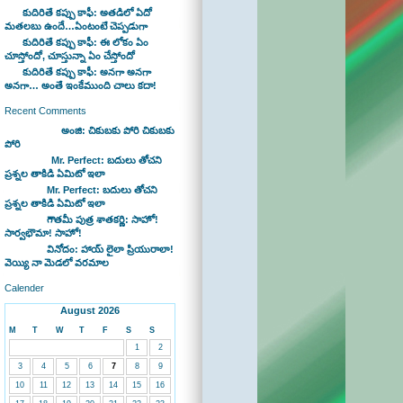
కుదిరితే కప్పు కాఫీ: అతడిలో ఏదో
మతలబు ఉందే…ఏంటంటే చెప్పడుగా
కుదిరితే కప్పు కాఫీ: ఈ లోకం ఏం
చూస్తోందో, చూస్తున్నా ఏం చేస్తోందో
కుదిరితే కప్పు కాఫీ: అనగా అనగా
అనగా… అంతే ఇంకేముంది చాలు కదా!
Recent Comments
Bhaswan on
అంజి: చికుబకు పోరి చికుబకు
పోరి
sravan on
Mr. Perfect: బదులు తోచని
ప్రశ్నల తాకిడి ఏమిటో ఇలా
admin on
Mr. Perfect: బదులు తోచని
ప్రశ్నల తాకిడి ఏమిటో ఇలా
admin on
గౌతమీ పుత్ర శాతకర్ణి: సాహో!
సార్వభౌమా! సాహో!
admin on
వినోదం: హాయ్ లైలా ప్రియురాలా!
వెయ్యి నా మెడలో వరమాల
Calender
August 2026
M
T
W
T
F
S
S
1
2
3
4
5
6
7
8
9
10
11
12
13
14
15
16