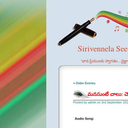
Sirivennela Se
"భావ ప్రియులకు స్వాగతం... వైజ్
« Older Entries
మనసుంటే చాలు: చె
Posted by admin on 3rd September 201
Audio Song: