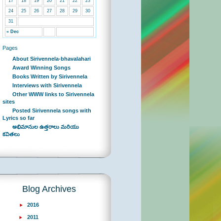
17
18
19
20
21
22
23
24
25
26
27
28
29
30
31
« Dec
Pages
About Sirivennela-bhavalahari
Award Winning Songs
Books Written by Sirivennela
Interviews with Sirivennela
Other WWW links to Sirivennela
sites
Posted Sirivennela songs with
Lyrics so far
అభిమానుల ఉత్తరాలు మరియు
కవితలు
Blog Archives
2016
2011