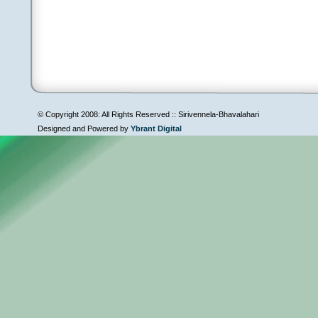
© Copyright 2008: All Rights Reserved :: Sirivennela-Bhavalahari
Designed and Powered by
Ybrant Digital