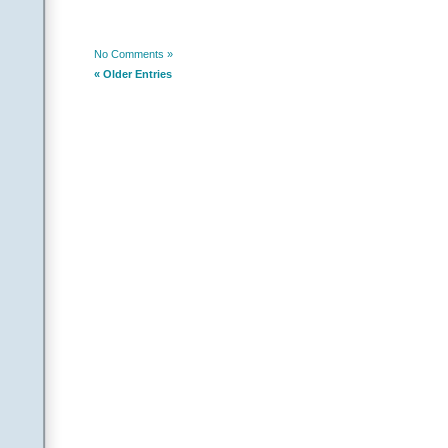
|| చెరగనం
.
చరణం: అతడు:
No Comments »
నీకే నువ్వు సంకెలవైతే 
« Older Entries
నిన్నే నువ్వు నమ్మకపో
అని నువ్వైనా నిలదీసా
నువు నాకేం కాని ఈ జీ
|| చెరగనం
.
.
(Contr