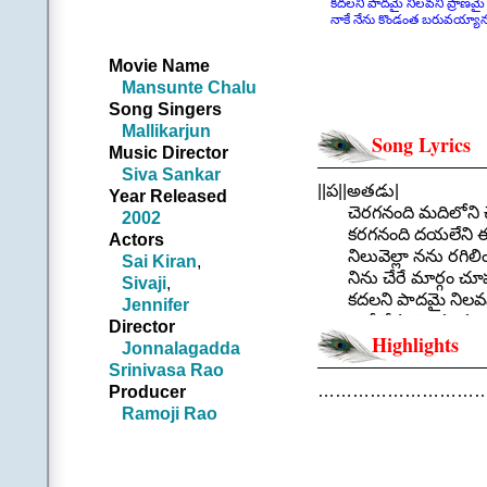
కదలని పాదమై నిలవని ప్రాణమై
నాకే నేను కొండంత బరువయ్యానని
Movie Name
Mansunte Chalu
Song Singers
Mallikarjun
Song Lyrics
Music Director
Siva Sankar
||ప||అతడు|
Year Released
చెరగనంది మదిలోని చ
2002
కరగనంది దయలేని 
Actors
నిలువెల్లా నను రగిలి
Sai Kiran
,
నిను చేరే మార్గం చూపన
Sivaji
,
కదలని పాదమై నిలవని
Jennifer
నాకే నేను కొండంత బర
Director
Highlights
|| చెరగనం
Jonnalagadda
.
Srinivasa Rao
చరణం: అతడు:
…………………………
Producer
ఎవరేమన్నా ఎదురేమున
Ramoji Rao
చేయందించే చొరవేలేని
చెలిమే నను వెలివేసిం
నను వేధిస్తున్న నీ జ