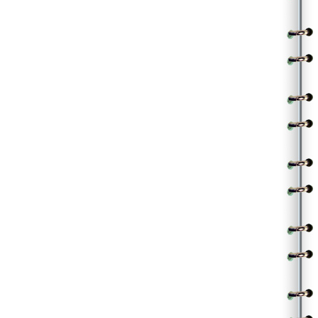
|అతడు|
ఆ పైన నా ఓళ్లోనే కాలక్షేపం చెయ్యాలమ్మాయి… చిలకలా
|| హాయ్ లైలా||
.
||చ|| |అతడు|
వరుడిని నేనై పరిణయమాడే పిల్లకి పల్లకి తేనా
|ఆమె|
ఇదివరకెపుడు పరిచయమవని సిగ్గుకి దగ్గర కానా
|అతడు|
పిల్లామూక పరివారంతో చుట్టాలంతా వస్తారంట
|ఆమె|
చిన్నా పెద్దా సకుటుబంగా చుట్టూ చేరి చూస్తారంట
|అతడు|
మోగాలి డివ్వి డివ్వి డివ్విట్టంతో డోలూ సన్నాయి
|ఆమె|
మొగుడి వేషంలో నిన్నే చూసి నవ్వేస్తానోయి… కిల కిలా
|| హాయ్ లైలా||
.
.
(Contributed by Nagarjuna)