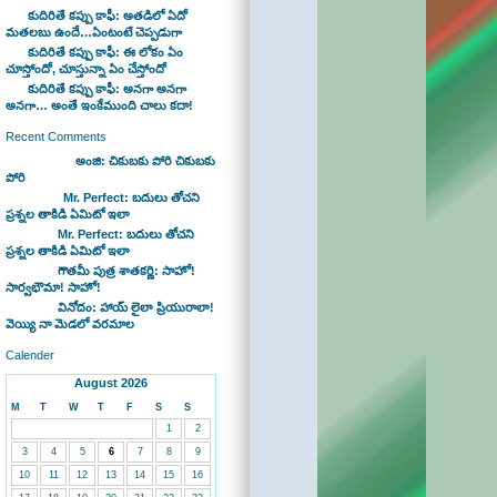
కుదిరితే కప్పు కాఫీ: అతడిలో ఏదో
మతలబు ఉందే…ఏంటంటే చెప్పడుగా
కుదిరితే కప్పు కాఫీ: ఈ లోకం ఏం
చూస్తోందో, చూస్తున్నా ఏం చేస్తోందో
కుదిరితే కప్పు కాఫీ: అనగా అనగా
అనగా… అంతే ఇంకేముంది చాలు కదా!
Recent Comments
Bhaswan on
అంజి: చికుబకు పోరి చికుబకు
పోరి
sravan on
Mr. Perfect: బదులు తోచని
ప్రశ్నల తాకిడి ఏమిటో ఇలా
admin on
Mr. Perfect: బదులు తోచని
ప్రశ్నల తాకిడి ఏమిటో ఇలా
admin on
గౌతమీ పుత్ర శాతకర్ణి: సాహో!
సార్వభౌమా! సాహో!
admin on
వినోదం: హాయ్ లైలా ప్రియురాలా!
వెయ్యి నా మెడలో వరమాల
Calender
August 2026
M
T
W
T
F
S
S
1
2
3
4
5
6
7
8
9
10
11
12
13
14
15
16