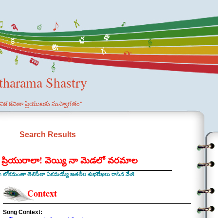
etharama Shastry
ఞానిక కవితా ప్రియులకు సుస్వాగతం"
Search Results
 ప్రియురాలా! వెయ్యి నా మెడలో వరమాల
in
లోకమంతా తెలిసేలా ఏకమయ్యే జతలీల శుభలేఖలు రాసిన వేళ!
Context
Song Context: