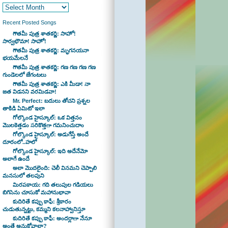
Recent Posted Songs
గౌతమీ పుత్ర శాతకర్ణి: సాహో!
సార్వభౌమా! సాహో!
గౌతమీ పుత్ర శాతకర్ణి: మృగనయనా
భయమేలనే
గౌతమీ పుత్ర శాతకర్ణి: గణ గణ గణ గణ
గుండెలలో జేగంటలు
గౌతమీ పుత్ర శాతకర్ణి: ఎకి మీడా! నా
జత విడనని వరమిడవా!
Mr. Perfect: బదులు తోచని ప్రశ్నల
తాకిడి ఏమిటో ఇలా
గోల్కొండ హైస్కూల్: ఒక విత్తనం
మొలకెత్తడం సరికొత్తగా గమనించుదాం
గోల్కొండ హైస్కూల్: అడుగేస్తే అందే
దూరంలో..హలో
గోల్కొండ హైస్కూల్: ఇది అదేనేమో
అలాగే ఉందే
అలా మొదలైంది: చెలీ వినమని చెప్పాలి
మనసులో తలపుని
మిరపకాయ: గది తలుపుల గడియలు
బిగిసెను చూసుకో మహానుభావా
కుదిరితే కప్పు కాఫీ: శ్రీకారం
చుడుతున్నట్టు, కమ్మని కలనాహ్వానిస్తూ
కుదిరితే కప్పు కాఫీ: అందర్లాగా నేనూ
అంతే అనుకోవాలా?