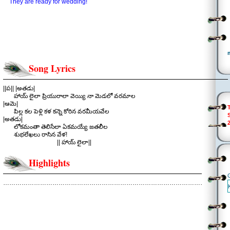
They are ready for wedding!
Song Lyrics
||ప|| |అతడు|
హాయ్ లైలా ప్రియురాలా వెయ్యి నా మెడలో వరమాల
|ఆమె|
పిల్ల కల పెళ్లి కళ కన్నె కోరిన వరమీయవేల
|అతడు|
లోకమంతా తెలిసేలా ఏకమయ్యే జతలీల
శుభలేఖలు రాసిన వేళ!
|| హాయ్ లైలా||
.
||చ|| |ఆమె|
Highlights
ఎటు చూస్తున్నా శుభ శకునాలే కనపడుతున్నవి కదా
|అతడు|
ఎవరేమన్నా పెళ్లి మంత్రాలై వినపడుతున్నవి కదా
………………………………………………………………………………………………..
|ఆమె|
ప్రేమా గీమా చాలించేసి పెళ్లాడేసే వేళయ్యింది
|అతడు|
ప్రేయసి కాస్తా పెళ్లామయ్యే ఆ సుముహూర్తం వచ్చేసింది
|ఆమె|
కళ్యాణ వైభోగంతో కన్యాదానం కానీయబ్బాయి