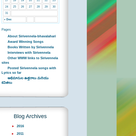
17
18
19
20
21
22
23
24
25
26
27
28
29
30
31
« Dec
Pages
About Sirivennela-bhavalahari
Award Winning Songs
Books Written by Sirivennela
Interviews with Sirivennela
Other WWW links to Sirivennela
sites
Posted Sirivennela songs with
Lyrics so far
అభిమానుల ఉత్తరాలు మరియు
కవితలు
Blog Archives
2016
2011