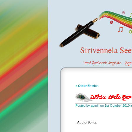
Sirivennela Se
"భావ ప్రియులకు స్వాగతం... వైజ్
« Older Entries
వినోదం: హాయ్ లైలా
Posted by admin on 1st October 2010 
Audio Song: