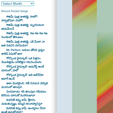
Recent Posted Songs
గౌతమీ పుత్ర శాతకర్ణి: సాహో!
సార్వభౌమా! సాహో!
గౌతమీ పుత్ర శాతకర్ణి: మృగనయనా
భయమేలనే
గౌతమీ పుత్ర శాతకర్ణి: గణ గణ గణ గణ
గుండెలలో జేగంటలు
గౌతమీ పుత్ర శాతకర్ణి: ఎకి మీడా! నా
జత విడనని వరమిడవా!
Mr. Perfect: బదులు తోచని ప్రశ్నల
తాకిడి ఏమిటో ఇలా
గోల్కొండ హైస్కూల్: ఒక విత్తనం
మొలకెత్తడం సరికొత్తగా గమనించుదాం
గోల్కొండ హైస్కూల్: అడుగేస్తే అందే
దూరంలో..హలో
గోల్కొండ హైస్కూల్: ఇది అదేనేమో
అలాగే ఉందే
అలా మొదలైంది: చెలీ వినమని చెప్పాలి
మనసులో తలపుని
మిరపకాయ: గది తలుపుల గడియలు
బిగిసెను చూసుకో మహానుభావా
కుదిరితే కప్పు కాఫీ: శ్రీకారం
చుడుతున్నట్టు, కమ్మని కలనాహ్వానిస్తూ
కుదిరితే కప్పు కాఫీ: అందర్లాగా నేనూ
అంతే అనుకోవాలా?