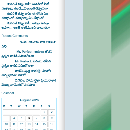
కుదిరితే కప్పు కాఫీ: అతడిలో ఏదో
మతలబు ఉందే…ఏంటంటే చెప్పడుగా
కుదిరితే కప్పు కాఫీ: ఈ లోకం ఏం
చూస్తోందో, చూస్తున్నా ఏం చేస్తోందో
కుదిరితే కప్పు కాఫీ: అనగా అనగా
అనగా… అంతే ఇంకేముంది చాలు కదా!
Recent Comments
Bhaswan on
అంజి: చికుబకు పోరి చికుబకు
పోరి
sravan on
Mr. Perfect: బదులు తోచని
ప్రశ్నల తాకిడి ఏమిటో ఇలా
admin on
Mr. Perfect: బదులు తోచని
ప్రశ్నల తాకిడి ఏమిటో ఇలా
admin on
గౌతమీ పుత్ర శాతకర్ణి: సాహో!
సార్వభౌమా! సాహో!
admin on
వినోదం: హాయ్ లైలా ప్రియురాలా!
వెయ్యి నా మెడలో వరమాల
Calender
August 2026
M
T
W
T
F
S
S
1
2
3
4
5
6
7
8
9
10
11
12
13
14
15
16