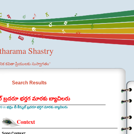
etharama Shastry
ఞానిక కవితా ప్రియులకు సుస్వాగతం"
Search Results
ుల్ బ్రదరూ భర్తగ మారకు బ్యాచిలరు
09 in
భద్రం బీ కేర్ఫుల్ బ్రదరూ భర్తగ మారకు బ్యాచిలరు
Context
Song Context: