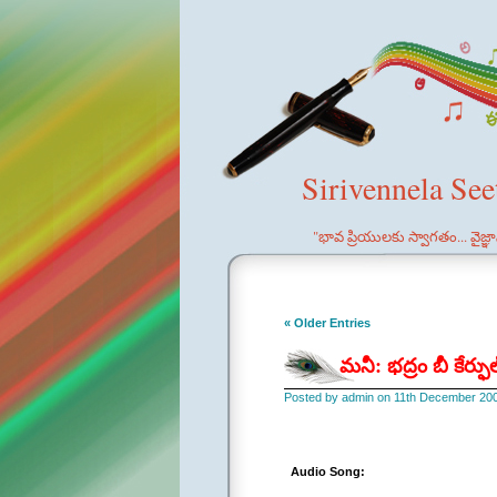
Sirivennela Se
"భావ ప్రియులకు స్వాగతం... వైజ్
« Older Entries
మనీ: భద్రం బీ కేర్ఫ
Posted by admin on 11th December 20
Audio Song: