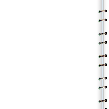
తెచ్చినది డార్లింగ్ దెయ్యం చేతిలో పోస్తావు
బీడీ కోసం బీబీ ముందు దేహీ అంటావు
గాడిని దాటని గానుగ ఎద్దై బతికేం చేస్తావు
బాండేడ్ బానిసవౌతావు
||భద్రం బీ కేర్ఫుల్||
.
||చ|| |అతడు|
పులి లాగే పెళ్ళికి కూడా లెటర్స్ రెండేరా
పర్వాలేదని పక్కకు వెడితే ఫలారమైపోరా
ఈది అమీను, సదాం హుస్సేను, హిట్లర్ ఎట్సెట్రా
ఇంట్లో వున్నా పెళ్ళం కన్నా డిక్టేటర్లట్రా
అంతటి డిక్టేటర్లట్రా
||భద్రం బీ కేర్ఫుల్||
.
.
(Contributed by Nagarjuna)