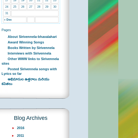
17
18
19
20
21
22
23
24
25
26
27
28
29
30
31
« Dec
Pages
About Sirivennela-bhavalahari
Award Winning Songs
Books Written by Sirivennela
Interviews with Sirivennela
Other WWW links to Sirivennela
sites
Posted Sirivennela songs with
Lyrics so far
అభిమానుల ఉత్తరాలు మరియు
కవితలు
Blog Archives
2016
2011