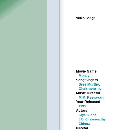
Video Song:
Movie Name
Money
Song Singers
Sree Murthy
,
Chakravarthy
Music Director
M.M. Keeravani
Year Released
1993
Actors
Jaya Sudha
,
J.D. Chakravarthy
,
Chinna
Director