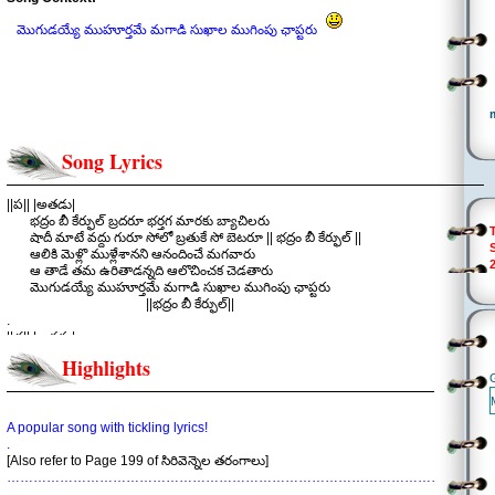
మొగుడయ్యే ముహూర్తమే మగాడి సుఖాల ముగింపు ఛాప్టరు
Song Lyrics
||ప|| |అతడు|
భద్రం బీ కేర్ఫుల్ బ్రదరూ భర్తగ మారకు బ్యాచిలరు
షాదీ మాటే వద్దు గురూ సోలో బ్రతుకే సో బెటరూ || భద్రం బీ కేర్ఫుల్ ||
ఆలికి మెళ్లొ ముళ్లేశానని ఆనందించే మగవారు
ఆ తాడే తమ ఉరితాడన్నది ఆలొచించక చెడతారు
మొగుడయ్యే ముహూర్తమే మగాడి సుఖాల ముగింపు ఛాప్టరు
||భద్రం బీ కేర్ఫుల్||
.
||చ|| |అతడు|
వంటకని వైఫెందుకురా హోటళ్ళే చాలు
Highlights
ఒంటికని ఒకటా రెండా అంగడి అందాలు
కోతికి ఉందా కోడికి ఉందా ఈ పెళ్లాచారం
జంటలు కట్టే జంతువులెరగవు వెడ్డింగ్ విడ్డూరం
ఎందుకు మనకీ గ్రహచారం
A popular song with tickling lyrics!
||భద్రం బీ కేర్ఫుల్||
.
.
[Also refer to Page 199 of సిరివెన్నెల తరంగాలు]
||చ|| |అతడు|
………………………………………………………………………………………………
చచ్చి చెడి డే అండ్ నైటు చాకిరి చేస్తావు