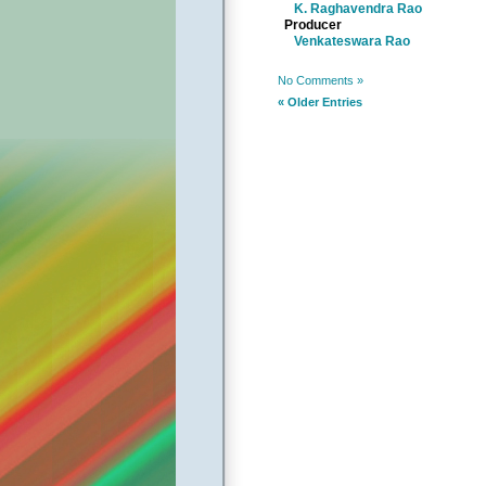
K. Raghavendra Rao
Producer
Venkateswara Rao
No Comments »
« Older Entries