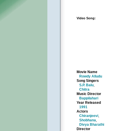
Video Song:
Movie Name
Rowdy Alludu
Song Singers
S.P. Balu
,
Chitra
Music Director
Bappilahari
Year Released
1991
Actors
Chiranjeevi
,
Shobhana
,
Divya Bharathi
Director