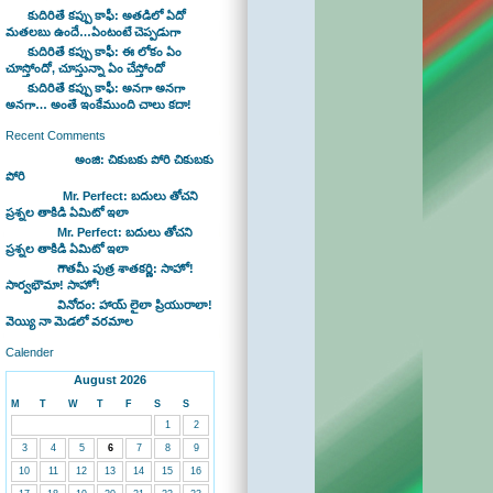
కుదిరితే కప్పు కాఫీ: అతడిలో ఏదో
మతలబు ఉందే…ఏంటంటే చెప్పడుగా
కుదిరితే కప్పు కాఫీ: ఈ లోకం ఏం
చూస్తోందో, చూస్తున్నా ఏం చేస్తోందో
కుదిరితే కప్పు కాఫీ: అనగా అనగా
అనగా… అంతే ఇంకేముంది చాలు కదా!
Recent Comments
Bhaswan on
అంజి: చికుబకు పోరి చికుబకు
పోరి
sravan on
Mr. Perfect: బదులు తోచని
ప్రశ్నల తాకిడి ఏమిటో ఇలా
admin on
Mr. Perfect: బదులు తోచని
ప్రశ్నల తాకిడి ఏమిటో ఇలా
admin on
గౌతమీ పుత్ర శాతకర్ణి: సాహో!
సార్వభౌమా! సాహో!
admin on
వినోదం: హాయ్ లైలా ప్రియురాలా!
వెయ్యి నా మెడలో వరమాల
Calender
August 2026
M
T
W
T
F
S
S
1
2
3
4
5
6
7
8
9
10
11
12
13
14
15
16