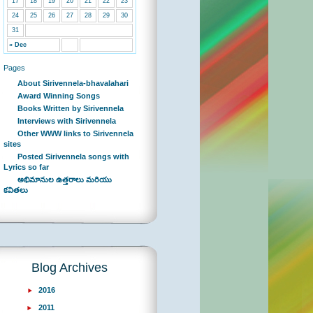
17
18
19
20
21
22
23
24
25
26
27
28
29
30
31
« Dec
Pages
About Sirivennela-bhavalahari
Award Winning Songs
Books Written by Sirivennela
Interviews with Sirivennela
Other WWW links to Sirivennela
sites
Posted Sirivennela songs with
Lyrics so far
అభిమానుల ఉత్తరాలు మరియు
కవితలు
Blog Archives
2016
2011