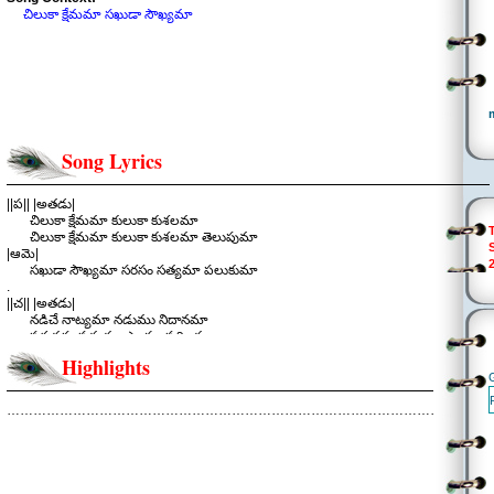
చిలుకా క్షేమమా సఖుడా సౌఖ్యమా
Song Lyrics
||ప|| |అతడు|
చిలుకా క్షేమమా కులుకా కుశలమా
చిలుకా క్షేమమా కులుకా కుశలమా తెలుపుమా
|ఆమె|
సఖుడా సౌఖ్యమా సరసం సత్యమా పలుకుమా
.
||చ|| |అతడు|
నడిచే నాట్యమా నడుము నిదానమా
పరువపు పద్యమా ప్రాయం పదిలమా
|ఆమె|
Highlights
నడిపే నేస్తమా నిలకడ నేర్పుమా
తడిమే నేత్రమా నిద్దుర భద్రమా ప్రియతమా.
|| చిలుకా క్షేమమా ||
………………………………………………………………………………………………..
.
||చ|| |ఆమె|
పిలిచా పాదుషా పరిచా మిసమిస
పెదవుల లాలస పలికే గుసగుస
|అతడు|