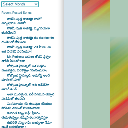
Recent Posted Songs
గౌతమీ పుత్ర శాతకర్ణి: సాహో!
సార్వభౌమా! సాహో!
గౌతమీ పుత్ర శాతకర్ణి: మృగనయనా
భయమేలనే
గౌతమీ పుత్ర శాతకర్ణి: గణ గణ గణ గణ
గుండెలలో జేగంటలు
గౌతమీ పుత్ర శాతకర్ణి: ఎకి మీడా! నా
జత విడనని వరమిడవా!
Mr. Perfect: బదులు తోచని ప్రశ్నల
తాకిడి ఏమిటో ఇలా
గోల్కొండ హైస్కూల్: ఒక విత్తనం
మొలకెత్తడం సరికొత్తగా గమనించుదాం
గోల్కొండ హైస్కూల్: అడుగేస్తే అందే
దూరంలో..హలో
గోల్కొండ హైస్కూల్: ఇది అదేనేమో
అలాగే ఉందే
అలా మొదలైంది: చెలీ వినమని చెప్పాలి
మనసులో తలపుని
మిరపకాయ: గది తలుపుల గడియలు
బిగిసెను చూసుకో మహానుభావా
కుదిరితే కప్పు కాఫీ: శ్రీకారం
చుడుతున్నట్టు, కమ్మని కలనాహ్వానిస్తూ
కుదిరితే కప్పు కాఫీ: అందర్లాగా నేనూ
అంతే అనుకోవాలా?