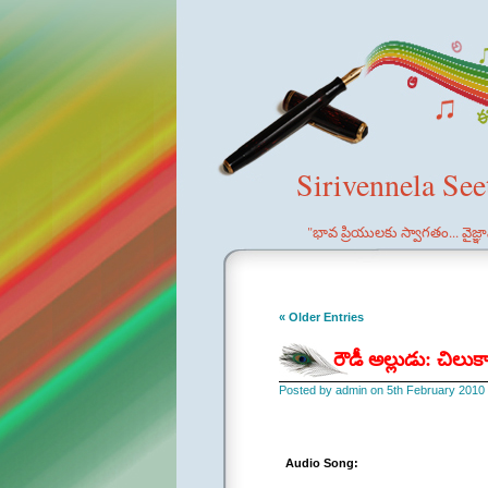
Sirivennela Se
"భావ ప్రియులకు స్వాగతం... వైజ్
« Older Entries
రౌడీ అల్లుడు: చిలు
Posted by admin on 5th February 2010
Audio Song: