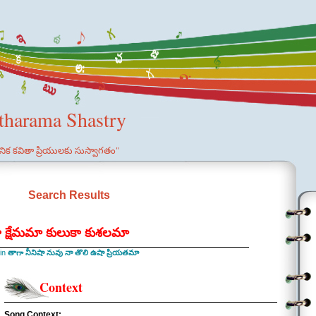
etharama Shastry
ఞానిక కవితా ప్రియులకు సుస్వాగతం"
Search Results
కా క్షేమమా కులుకా కుశలమా
 in
తాగా నీనిషా నువు నా తొలి ఉషా ప్రియతమా
Context
Song Context: