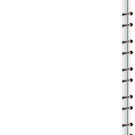
తిరిగా నీదెస అవనా బానిసా
తాగా నీనిషా నువు నా తొలి ఉషా ప్రియతమా
|ఆమె|
సఖుడా సౌఖ్యమా సరసం సత్యమా
|అతడు|
చిలుకా క్షేమమా కులుకా కుశలమా
|ఆమె|
పలుకుమా
.
.
(Contributed by Nagarjuna)