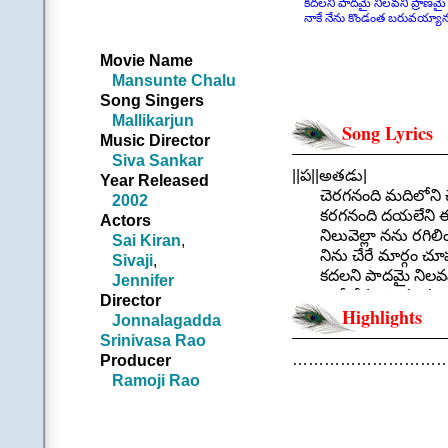
కదలని పాదమై నిలవని ప్రాణమై
నాకే నేను కొండంత బరువయ్యానని
Movie Name
Mansunte Chalu
Song Singers
Mallikarjun
Song Lyrics
Music Director
Siva Sankar
||ప||అతడు|
Year Released
చెరగనంది మదిలోని చ
2002
కరగనంది దయలేని 
Actors
నిలువెల్లా నను రగిలి
Sai Kiran
,
నిను చేరే మార్గం చూపన
Sivaji
,
కదలని పాదమై నిలవని
Jennifer
నాకే నేను కొండంత బర
Director
Highlights
|| చెరగనం
Jonnalagadda
.
Srinivasa Rao
చరణం: అతడు:
…………………………
Producer
ఎవరేమన్నా ఎదురేమున
Ramoji Rao
చేయందించే చొరవేలేని
చెలిమే నను వెలివేసిం
నను వేధిస్తున్న నీ జ