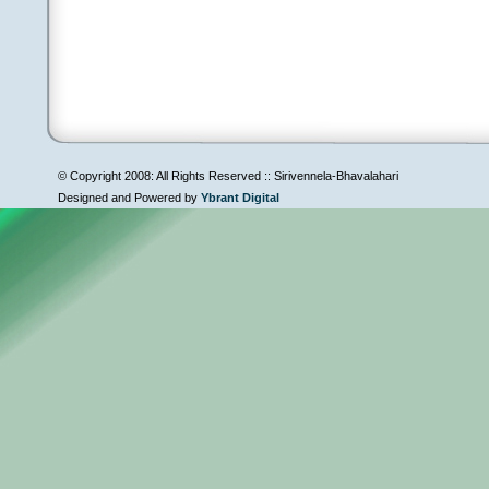
© Copyright 2008: All Rights Reserved :: Sirivennela-Bhavalahari
Designed and Powered by
Ybrant Digital