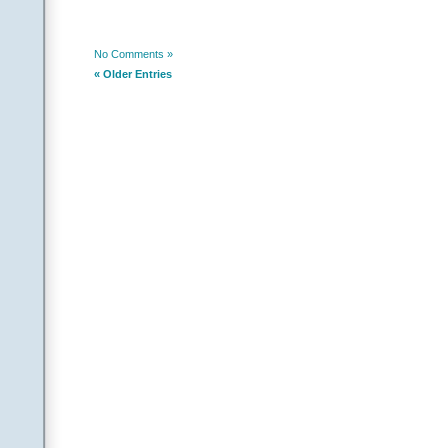
|| చెరగనం
.
చరణం: అతడు:
No Comments »
నీకే నువ్వు సంకెలవైతే 
« Older Entries
నిన్నే నువ్వు నమ్మకపో
అని నువ్వైనా నిలదీసా
నువు నాకేం కాని ఈ జీ
|| చెరగనం
.
.
(Contr