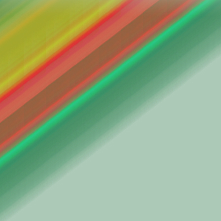
సంగ్రామానికి సత్సంగాన
||అబ్బబ్బబ్బ
.
10 (పారిపార్శ్వికుడు, నట
లక్ష యక్ష ప్రశ్నల కుక్ష
సూక్ష్మాన్నిట్టే గ్రహించబ
.
వలస పిట్టలై ఆకలి రెక
పట్టెడు మెతుకులు పుట
కిరాయి కిట్టే పని చూప
పొరుగువాళ్లతో మనల
మనకి మనం ప్రత్యేకం
ఓ గుంపు కూర్చుకుని
సంబరపడుతూ ఉన్న
.
ఇలాటి ప్రశ్నల కిదీ 
ఇదీ ప్రయోజనమనే వివేచ
.
ఈ చోటికీ ఈ పూటకీ ఉన్న
ఆ విశిష్టతే కదిలిం
అవసరాన్ని గుర్తించమ
ఔచిత్యం పాటించమన
ఆ ప్రయోజనం నెరవేరే ఇ