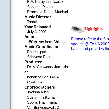
B.A. Narayana, Taarak,
చాటిస్తున్నది తానా
Santosh, Pavan,
సాధిస్తానంటున్నది 
Pranavi & Deepti Madhuri
అధునాతన సాంకేతిక వ
Music Director
సనాతన సంస్కృతిక వి
Taarak
భువన విజయమంద
Year Released
ఉద్యమించు ముందు
Highlights
July 3, 2009
ప్రస్తావిస్తున్నది తన 
Actors
అస్తు! శుభమస్తు! అవ
Please refer to the 3 p
150 Artists from Chicago
.
speech @ TANA 2009 i
Music Coordinator
3. (సూత్రధారి, నటి, పార
ballet and provides th
అందిస్తున్నాం అగజాస
Bhamidipati
………………………
ఓం శ్రీ గణేశాయ నమ
Srinivasa Rao
అర్థిస్తున్నాం అభీష్ట స
Producer
ఓం సర్వేభ్యో దేవోభ్య
Dr. V. Chowdary Jampala
.
on
తద్ధిమి తకధిమి జతు
behalf of 17th TANA
నిరతనాట్యరత సాంబ
Conference
సుమధుర స్వర సంగతు
Choreographers
శ్రితచరణా శ్రీ రమాధ
Jyotsna Kilani,
.
Sushmitha Kumar,
భావ రాగ తాళాంచిత 
Sobha Thammana,
మృదుల పద కలిత కద
Vanitha Veeravalli, &