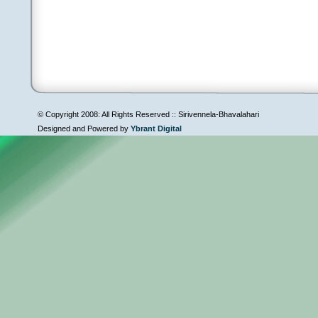
సద్గుణాలతో పెంపొంద
మేలుగా, మెచ్చ వీలుగ
ఈ మా చిత్రకల్పనను 
రండి రండి రండి రండ
రండి రండి రండీ! దయ చ
.
7. (విదూషకుడు)
అబ్బబ్బబ్బబ్బో ఏవ
© Copyright 2008: All Rights Reserved :: Sirivennela-Bhavalahari
ఎన్నడు ఎరగని అబ్బు
Designed and Powered by
Ybrant Digital
.
చోటూ, డేటూ వేరే గాన
తేడా అంటూ ఏమీ లే
అదే తతంగం, అంతకు 
|| అబ్బబ్బబ
.
||చరణం||
ఎందర్నో ఇక్కడినుంచి, 
వందలమందిని సమీకరించ
విందులు, చిందులు,
జరిపే ఈ సందడి మాకేం
కానీండి మామూలేగా
.