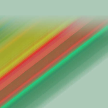
శ్వేతసౌధానికి బరాక్ ఒబా
||నన్ను పోల్చల
.
(అంటూ అందరికేసి తిరిగి
[ఎప్పుడో 1981లోనూ, 199
.
13. (చికాగో నగరం)
ఎన్నాళ్ళ కెన్నాళ్ళ కెన్
క్షేమమే కదా అందరూ! 
ప్రత్యక్షంగా చూడలేకున
.
ఎంత త్వరగా విస్తరించ
అంత తరచుగా కలుసు
అంతరిక్షమే అందుబాటుక
ఎందుచేతనో చెంతనె ఉన
.
సెల్‌ఫోనుందిగా చా
ఈమెయిలు పంపేవాళ్ళు
ఛాటింగుండగా మీటిం
డేటాబేసుండగా డౌటిం
.
ఇన్ని సౌకర్యాల టెక్నా
ఆహా అని మక్కువ పడ