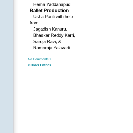
రసతరంగమా, జయోస్త
Hema Yaddanapudi
రసతరంగమా, జయోస్త
Ballet Production
.
Usha Pariti with help
5. (సూత్రధారి)
from
(సహృదయులైన సభాసదుల
Jagadish Kanuru,
(నటి పాట ప్రారంభించగా,
Bhaskar Reddy Karri,
.
Saroja Ravi, &
6. (నటి)
Ramaraja Yalavarti
రండి రండి రండి! దయ చ
మా కైమోడ్పులందుకోండీ
No Comments »
కనబోయే కథనంలో వి
« Older Entries
వైచిత్రిని అవధరించి మా
||రండ
.
||చరణం||
నాట్యం అంటే శివార్
సంగీతం అంటే సంకీర్
లాలి పాట నుంచి ఆఖరి
ఓనమాలతో మొదలై 
ఆటా పాటా మాటా ఏ
మేనిమరుపుకై కాదనీ
మేలుకొలుపు కోసమన
ఉగ్గుపాలతో పొందిన మ