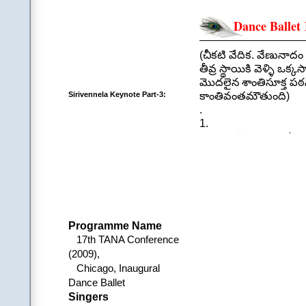
Dance Ballet 
(చీకటి వేదిక. వేణునాద
తీవ్ర స్థాయికి వెళ్ళి ఒ
మొదలైన శాంతిసూక్త పఠన
కాంతివంతమౌతుంది)
Sirivennela Keynote Part-3:
.
1.
ఓం ద్యౌ శ్శాంతిః పృధివ
అంతరిక్షశ్శాంతిః ఆపశ్
కామశ్శాంతిః క్రోధశ్శాం
సర్వశ్శాంతిః
శాంతిదేవశ్శాంతిః
.
(శంఖారావం వినిపిస్తూంట
Programme Name
.
17th TANA Conference
2. (సూత్రధారి, నటి, పారిప
(2009),
(సూత్రధారి — నాందీ ప్రస్
Chicago, Inaugural
శాంతిని సంకల్పించే 
Dance Ballet
స్వాంతమ్ముల పాలించ
Singers
చాటిస్తున్నది తానా