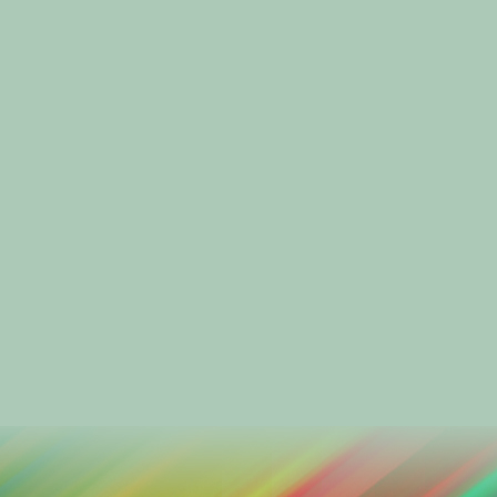
8. (నటి)
సప్తసముద్రాలు దాటి
అంత సులువుగా వదలద
ఇంటి మీద గాలి మళ్ళి
కొంతైనా తగ్గించద ఇల
.
||చరణం||
ఎవరికి వారై గడపాలా 
అయిన వాళ్ళంత కలుసుక
అనుకుని, ముప్పది ఏళ
అప్పటి నుండీ అవిరామం
.
9. (విదూషకుడు)
కనకే మీ వెనకున్నామని
మీరేం చేస్తున్నా హర్షిస్
|| అబ్బబ్బబ్బ
.
[అంతమాత్రాన...]
.
ఎందుకులెండి ముందరిక
ముందరనుండీ తేడాగానే
శంఖారావం అంటారు అ