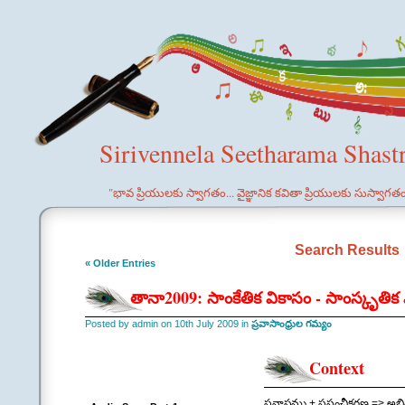
Sirivennela Seetharama Shast
"భావ ప్రియులకు స్వాగతం... వైజ్ఞానిక కవితా ప్రియులకు సుస్వాగత
Search Results
« Older Entries
తానా2009: సాంకేతిక వికాసం - సాంస్కృతిక 
Posted by admin on 10th July 2009 in
ప్రవాసాంధ్రుల గమ్యం
Context
ప్రవాసము + ప్రపంచీకరణ => 