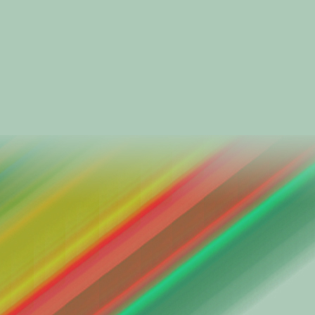
కన్నది దేవకి అయినా కన్
యశోదతీరున అక్కున ప
అమ్మకున్న హక్కు ఉం
అందుకే వచ్చి కల్పించ
.
||చరణం 1||
విశ్వగురువుగా విఖ్యా
విశ్వామిత్రుని సంతతివార
సృష్టికే ప్రతిసృష్టి చ
తరతరాల మీ పూర్వుల 
ఏరికోరి స్వాగతించా
మిమ్ము దత్తత స్వీకర
|| ఎంత మాటన
.
||చరణం 2||
జలపాతాలపైన, జలధి
ఉయ్యాల జంపాలలూగే
ఉరకలిడే చైతన్యం తర
పయనిస్తూనే ఉన్నది
అభ్యుదయం అభిమతమ
అందరి ఆనందం తనదన
గమనిస్తున్నా, గర్విస్తు