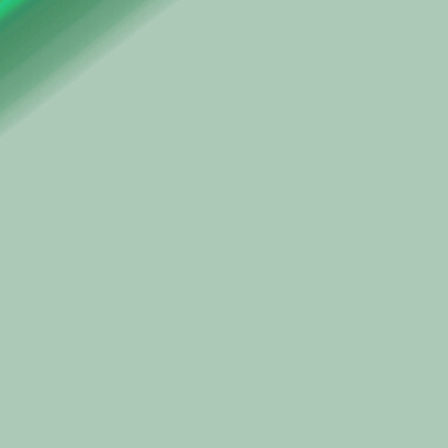
ఔరౌరా అని ముక్కున వేల
.
14. (పారిపార్శ్వికుడు)
(అవును తల్లీ! ఎల్లలన్నీ
అనే చర్చని, వినోద కా
.
15. విదూషకుడు
సంతోషంగా సరదాగా స
సందేహాలూ సందేశాలూ
వేదిక ఇచ్చావనుకో! అ
అడగని సలహాలిస్తూ చే
తెలుగు సంప్రదాయం త
మన్నించమ్మా! నిందించ
.
16. (చికాగో నగరం)
ఎంత మాటన్నావు న
నేను, మీకు అంత కాని
.
రక్తసంబంధం లేదనా 
సొంతమట్టి ఇది కాద
పేగు తెంచుకుని పుట్టుక
పేరు తెచ్చుకుని వర్ధిల్ల