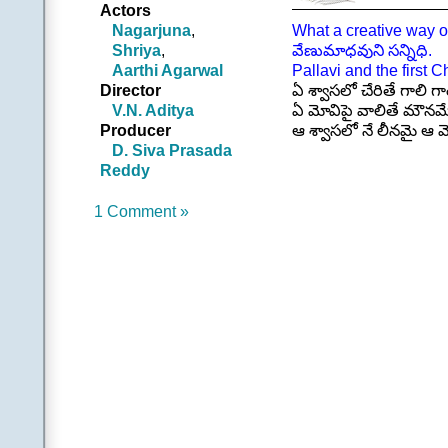
Actors
తనువును నిలువుగ తొ
Nagarjuna
,
What a creative way o
తరగని వరముల సిరు
Shriya
,
వేణుమాధవుని సన్నిధి.
కృష్ణా నిన్ను చేరింది అష
Aarthi Agarwal
Pallavi and the first
ఎలా ఇంత పెన్నిధి వెద
Director
ఏ శ్వాసలో చేరితే గాలి 
వేణుమాధవా నీ సన్న
V.N. Aditya
ఏ మోవిపై వాలితే మౌనమ
|| ఏ శ్వాసల
Producer
ఆ శ్వాసలో నే లీనమై ఆ 
.
D. Siva Prasada
.
||చ|| |ఆమె|
Reddy
మునులకు తెలియని జప
చల్లని నీ చిరునవ్వు
తనువును నిలువుగ తొలి
కనుపాపకీ… నలువైపు
.
అల్లన నీ అడుగుల స
1 Comment »
One of the sweetest of
హృదయానికీ… అలజడ
………………………
నువ్వే నడుపు పాదమిద
నివాళిగా నా మది నివ
వేణుమాధవా నీ సన్ని
.
||సాకీ||
రాధికా హృదయ రాగ
నీ పాదముల వ్రాలు క
.
.
(Cont