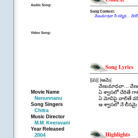
Audio Song:
Song Context:
వేణుమాధవా నీ సన్నిధి… చేరనీ
Video Song:
Song Lyrics
||ప|| |ఆమె|
వేణుమాధవా… వేణ
Movie Name
ఏ శ్వాసలో చేరితే గాలి
Nenunnanu
ఏ మోవిపై వాలితే మౌ
Song Singers
ఆ శ్వాసలో నే లీనమై ఆ
Chitra
|| ఏ శ్వాసల
Music Director
.
M.M. Keeravani
||చ|| |ఆమె|
Year Released
మునులకు తెలియని జ
Highlights
2004
వెనుకటి బతుకున చేస