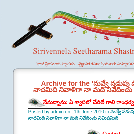
Sirivennela Seetharama Shast
"భావ ప్రియులకు స్వాగతం... వైజ్ఞానిక కవితా ప్రియులకు సుస్వాగత
Archive for the ‘నువ్వే నడుపు 
నాదమిది నివాళిగా నా మది నివేదించ
నేనున్నాను: ఏ శ్వాసలో చేరితే గాలి గాంధర
Posted by admin on 11th June 2010 in
నువ్వే నడుప
నాదమిది నివాళిగా నా మది నివేదించు నిమిషమిది
Context