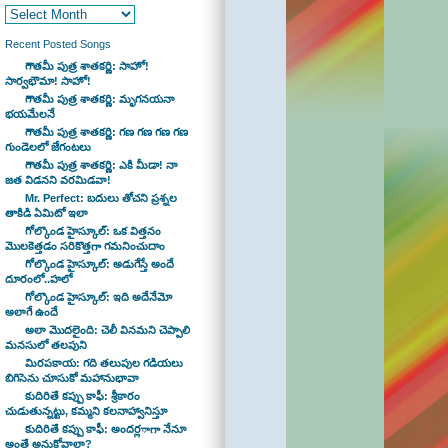
Recent Posted Songs
గౌతమీ పుత్ర శాతకర్ణి: సాహో!
సార్వభౌమా! సాహో!
గౌతమీ పుత్ర శాతకర్ణి: మృగనయనా
భయమేలనే
గౌతమీ పుత్ర శాతకర్ణి: గణ గణ గణ గణ
గుండెలలో జేగంటలు
గౌతమీ పుత్ర శాతకర్ణి: ఎకి మీడా! నా
జత విడనని వరమిడవా!
Mr. Perfect: బదులు తోచని ప్రశ్నల
తాకిడి ఏమిటో ఇలా
గోల్కొండ హైస్కూల్: ఒక విత్తనం
మొలకెత్తడం సరికొత్తగా గమనించుదాం
గోల్కొండ హైస్కూల్: అడుగేస్తే అందే
దూరంలో..హలో
గోల్కొండ హైస్కూల్: ఇది అదేనేమో
అలాగే ఉందే
అలా మొదలైంది: చెలీ వినమని చెప్పాలి
మనసులో తలపుని
మిరపకాయ: గది తలుపుల గడియలు
బిగిసెను చూసుకో మహానుభావా
కుదిరితే కప్పు కాఫీ: శ్రీకారం
చుడుతున్నట్టు, కమ్మని కలనాహ్వానిస్తూ
కుదిరితే కప్పు కాఫీ: అందర్లాగా నేనూ
అంతే అనుకోవాలా?