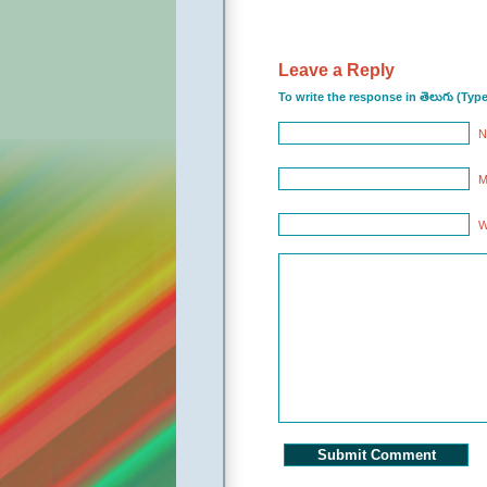
Leave a Reply
To write the response in తెలుగు (Typ
N
M
W