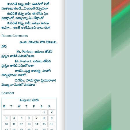
కుదిరితే కప్పు కాఫీ: అతడిలో ఏదో
మతలబు ఉందే…ఏంటంటే చెప్పడుగా
కుదిరితే కప్పు కాఫీ: ఈ లోకం ఏం
చూస్తోందో, చూస్తున్నా ఏం చేస్తోందో
కుదిరితే కప్పు కాఫీ: అనగా అనగా
అనగా… అంతే ఇంకేముంది చాలు కదా!
Recent Comments
Bhaswan on
అంజి: చికుబకు పోరి చికుబకు
పోరి
sravan on
Mr. Perfect: బదులు తోచని
ప్రశ్నల తాకిడి ఏమిటో ఇలా
admin on
Mr. Perfect: బదులు తోచని
ప్రశ్నల తాకిడి ఏమిటో ఇలా
admin on
గౌతమీ పుత్ర శాతకర్ణి: సాహో!
సార్వభౌమా! సాహో!
admin on
వినోదం: హాయ్ లైలా ప్రియురాలా!
వెయ్యి నా మెడలో వరమాల
Calender
August 2026
M
T
W
T
F
S
S
1
2
3
4
5
6
7
8
9
10
11
12
13
14
15
16