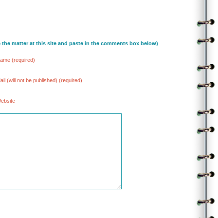
ఏ తోట సొంతమని చెప్పలేదుగా
తానుండే గూడేదంటే గుర్తే లేని గువ్వకు
ఆకాశం కిందికొచ్చి చూపలేదుగా
దొరకని నింగిపై ఎగరాలా
కరగని నేలపై నిలవాలా
తరగల ఊయలై ఊగాలా
e the matter at this site and paste in the comments box below)
తరగని దాహమై రగలాలా
తేలేది ఎలా తుళ్లింతలయ్యే తొందరలో
ame (required)
|| ఎందుకో ||
.
.
ail (will not be published) (required)
(Contributed by Nagarjuna)
ebsite