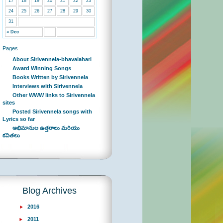
17
18
19
20
21
22
23
24
25
26
27
28
29
30
31
« Dec
Pages
About Sirivennela-bhavalahari
Award Winning Songs
Books Written by Sirivennela
Interviews with Sirivennela
Other WWW links to Sirivennela
sites
Posted Sirivennela songs with
Lyrics so far
అభిమానుల ఉత్తరాలు మరియు
కవితలు
Blog Archives
2016
2011