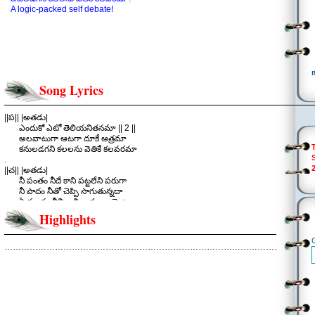
A logic-packed self debate!
Song Lyrics
||ప|| |అతడు|
ఎందుకో ఎటో తెలియనితనమా || 2 ||
అలవాటుగా ఆటగా దూకే ఆత్రమా
కనులడగని కలలను వెతికే కలవరమా
.
||చ|| |అతడు|
నీ పంతం నీదే కాని పట్టలేని పరుగా
నీ పాదం నీతో చెప్పి సాగుతున్నదా
ఏ మాత్రం నీవి కాని జ్ఙాపకాల వెంట
ఏదైనా మంత్రం నిన్ను లాగుతున్నదా
Highlights
కుదురుగ ఉండవే గడియైనా
అడగని ప్రశ్నలే తరిమేనా
బదులుగ చూపదే ఎవరున్నా
………………………………………………………………………………………………
వెలగని దీపమే వెతికేనా
తెల్లార్లు ఇలా ఆరాటపడే పరువంలో
|| ఎందుకో ||
.
||చ|| |అతడు|
ఇచట ఉండలేని పిల్లగాలినడుగు