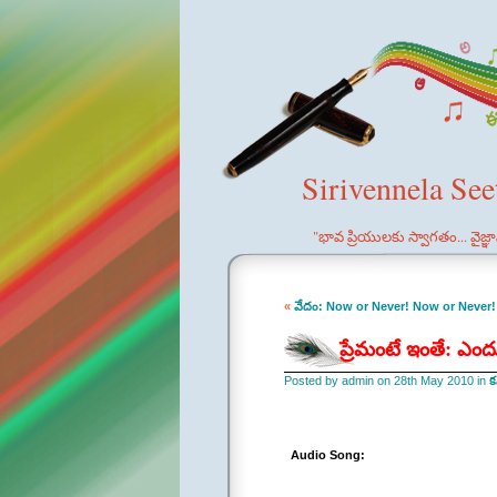
Sirivennela Se
"భావ ప్రియులకు స్వాగతం... వైజ్
«
వేదం: Now or Never! Now or Never!
ప్రేమంటే ఇంతే: ఎ
Posted by admin on 28th May 2010 in
క
Audio Song: