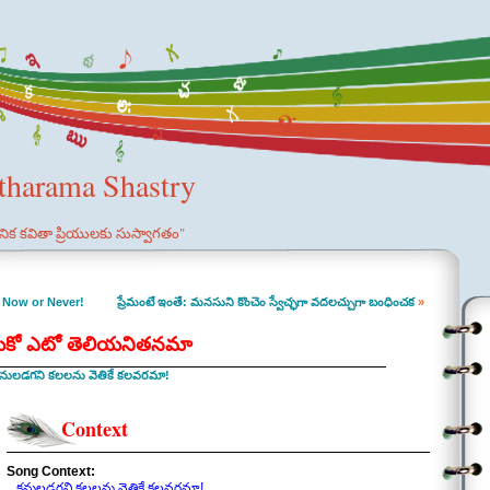
etharama Shastry
ఞానిక కవితా ప్రియులకు సుస్వాగతం"
 Now or Never!
ప్రేమంటే ఇంతే: మనసుని కొంచెం స్వేచ్ఛగా వదలచ్చుగా బంధించక
»
ందుకో ఎటో తెలియనితనమా
నులడగని కలలను వెతికే కలవరమా!
Context
Song Context:
కనులడగని కలలను వెతికే కలవరమా!