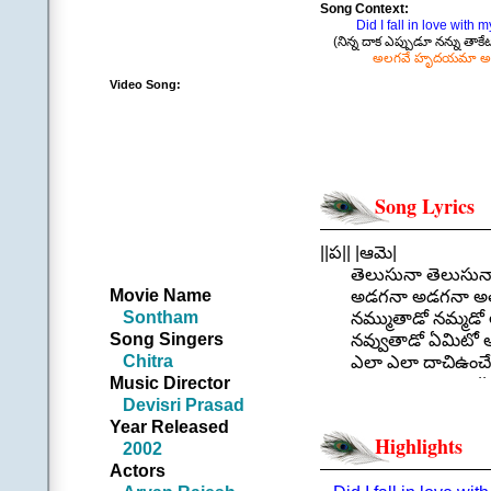
Song Context:
Did I fall in love with my
(నిన్న దాక ఎప్పుడూ నన్ను తాకేట
అలగవే హృదయమా అన
Video Song:
Song Lyrics
||ప|| |ఆమె|
తెలుసునా తెలుసునా 
Movie Name
అడగనా అడగనా అతడిన
Sontham
నమ్ముతాడో నమ్మడో అన
Song Singers
నవ్వుతాడో ఏమిటో 
Chitra
ఎలా ఎలా దాచిఉంచేది 
Music Director
|| తెలుసు
Devisri Prasad
.
Year Released
||చ|| |ఆమె|
Highlights
2002
అతడు ఎదురైతే ఏదో జ
Actors
పెదవి చివరే పలకరింపు