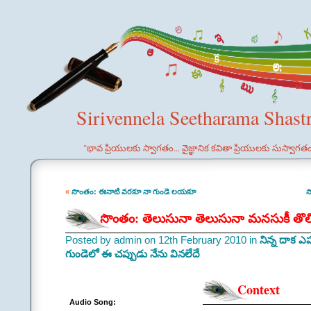
Sirivennela Seetharama Shast
"భావ ప్రియులకు స్వాగతం... వైజ్ఞానిక కవితా ప్రియులకు సుస్వాగత
«
సొంతం: ఈనాటి వరకూ నా గుండె లయకూ
స
సొంతం: తెలుసునా తెలుసునా మనసుకీ తొల
Posted by admin on 12th February 2010 in
నిన్న దాక ఎ
గుండెలో ఈ చప్పుడు నేను వినలేదే
Context
Audio Song: