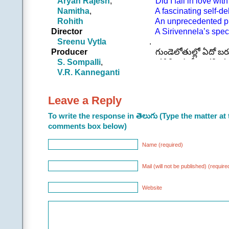
Aryan Rajesh
,
Did I fall in love wit
కొత్త నేస్తం కాదుగా ఇ
Namitha
,
A fascinating self-de
ఇంత వరకు లేదుగా ఇ
Rohith
An unprecedented pres
కనివిని ఎరుగని చిలి
Director
A Sirivennela’s speci
తెలుసునా తెలుసునా 
Sreenu Vytla
.
అడగనా అడగనా అతడిన
Producer
గుండెలోతుల్లో ఏదో బరువ
.
S. Sompalli
,
తడిమి చూస్తే అతని తల
||చ|| |ఆమె|
V.R. Kanneganti
నిన్న దాక ఎప్పుడూ నన్
గుండెలోతుల్లో ఏదో బర
గుండెలో ఈ చప్పుడు నే
తడిమి చూస్తే అతని 
అలగవే హృదయమా అ
నిన్న దాక ఎప్పుడూ నన
Leave a Reply
.
గుండెలో ఈ చప్పుడు న
Also Compare this so
అలగవే హృదయమా అ
To write the response in తెలుగు (Type the matter at 
………………………
.
comments box below)
||చ|| |ఆమె|
తెలుసునా తెలుసునా 
Name (required)
అడగనా అడగనా అతడిన
నమ్ముతాడో నమ్మడో అన
Mail (will not be published) (require
నవ్వుతాడో ఏమిటో 
ఎలా ఎలా దాచిఉంచేది 
Website
కలవనా కలవనా నేస్
పిలవనా పిలవనా ప్రి
.
.