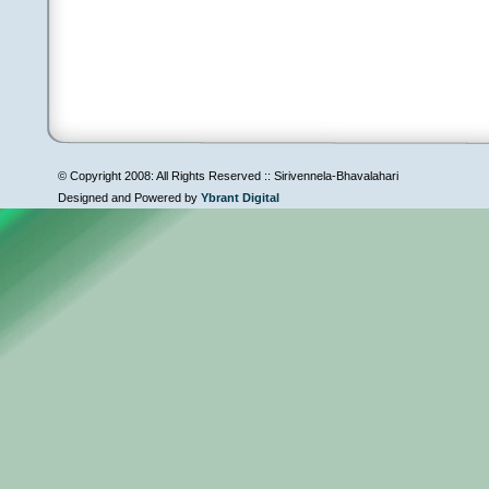
© Copyright 2008: All Rights Reserved :: Sirivennela-Bhavalahari
Designed and Powered by
Ybrant Digital