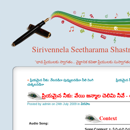
Sirivennela Seetharama Shast
"భావ ప్రియులకు స్వాగతం... వైజ్ఞానిక కవితా ప్రియులకు సుస్వాగత
«
ప్రియమైన నీకు: నేలనడిగా పువ్వులనడిగా నీలి నింగి
ప్రియమైన న
చుక్కలనడిగా
ప్రియమైన నీకు: వేయి జన్మాల చెలిమి నీవే - 
Posted by admin on 24th July 2009 in
విరహం
Context
Audio Song:
Song Context:
ఓ ప్రేమికుని వ