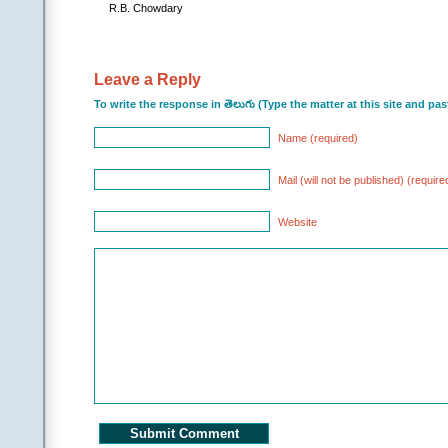
R.B. Chowdary
నా శ్వాసతో రగిలే ఈ గా
నా ప్రేమను పూల సువాస
ఎద సవ్వడులే ఆ గువ్వ
అవి నిన్నే చూడాలి నువ
Leave a Reply
||వేయి జన్
To write the response in తెలుగు (Type the matter at this site and p
.
||చ|| |అతడు|
Name (required)
ఆశగా ఉంది నెచ్చెలి 
కోవెలై ఉంది కౌగిలి దే
Mail (will not be published) (require
నీవు కలవనీ కలవు క
నను నేడే శిలగా మోస్త
Website
చిరునవ్వుల్నే వెలివేస్
ప్రతి రక్తకణం వెలిగిస్త
ఎడబాటు పొరబాటు కర
||వేయి జన్
.
.
(Contributed by