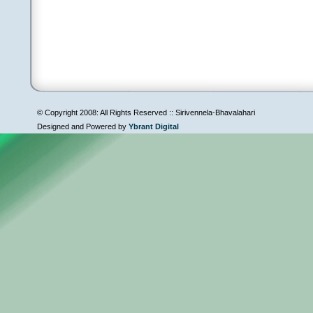
© Copyright 2008: All Rights Reserved :: Sirivennela-Bhavalahari
Designed and Powered by
Ybrant Digital