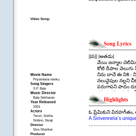
Video Song:
Song Lyrics
||ప|| |అతడు|
వేయి జన్మాల చెలిమి నీ
కోటి దీపాల వెలుగు నీవ
నిను దాచే ఈ నిశి - నిల
Movie Name
Priyamiana neeku
నలువైపుల నల్లని చీకట్
Song Singers
పరుగాపని పాదం దూర
S.P. Balu
కనుపాపకి ఉప్పని కన్నీర
Music Director
Highlights
Bala Sekharan
ప్రతి నిమిషం నీ వైపే 
Year Released
||వేయి జన్
2001
.
Actors
ఓ ప్రేమికుని విరహగీత
Tarun, Sneha
||చ|| |అతడు|
A Sirivennela’s uniqu
Sridevi, Sivaji
గాలితో నువ్వు పంపి
………………………
Director
పూలలో నువ్వు నింపిన
Siva Shankar
Producer
నిన్న దాక నను చేరలేద