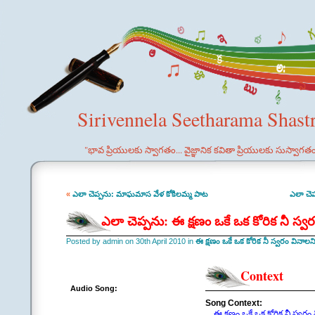
Sirivennela Seetharama Shast
"భావ ప్రియులకు స్వాగతం... వైజ్ఞానిక కవితా ప్రియులకు సుస్వాగత
«
ఎలా చెప్పను: మాఘమాస వేళ కోకిలమ్మ పాట
ఎలా చె
ఎలా చెప్పను: ఈ క్షణం ఒకే ఒక కోరిక నీ స్
Posted by admin on 30th April 2010 in
ఈ క్షణం ఒకే ఒక కోరిక నీ స్వరం వినాల
Context
Audio Song:
Song Context:
ఈ క్షణం ఒకే ఒక కోరిక నీ స్వరం