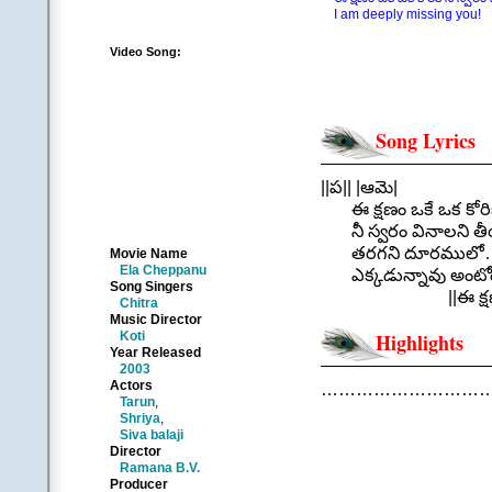
I am deeply missing you!
Video Song:
Song Lyrics
||ప|| |ఆమె|
ఈ క్షణం ఒకే ఒక కోరి
నీ స్వరం వినాలని త
తరగని దూరములో… 
Movie Name
Ela Cheppanu
ఎక్కడున్నావు అంటోం
Song Singers
||ఈ క్షణం
Chitra
.
Music Director
Koti
Highlights
||చ|| |ఆమె|
Year Released
ఎన్ని వేల నిమిషాలో లె
2003
ఎంతసేపు గడపాలో చెప
Actors
…………………………
Tarun
,
నిన్ననేగా వెళ్ళావన్నసంగ
Shriya
,
మళ్లీ నిన్ను చూసేదాక
Siva balaji
ఆరాటంగా కొట్టుకున్న
Director
Ramana B.V.
||ఈ క్షణం 
Producer