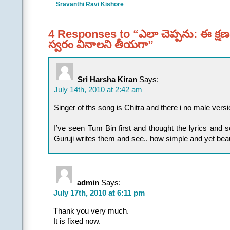
.
Sravanthi Ravi Kishore
||చ|| |ఆమె|
రెప్ప వేయనంటోంది ఎం
రేపు నువ్వు రాగానే కాస
4 Responses to “ఎలా చెప్పను: ఈ క్షణం
నిన్నా మొన్నా చెప్పుక
స్వరం వినాలని తీయగా”
ఇంకా ఎన్నో ఉన్నాయంటూ
||ఈ క్షణం
.
Sri Harsha Kiran
Says:
.
July 14th, 2010 at 2:42 am
(Contributed
Singer of ths song is Chitra and there i no male versi
I’ve seen Tum Bin first and thought the lyrics and 
Guruji writes them and see.. how simple and yet beau
admin
Says:
July 17th, 2010 at 6:11 pm
Thank you very much.
It is fixed now.