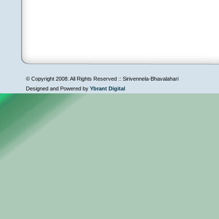
© Copyright 2008: All Rights Reserved :: Sirivennela-Bhavalahari
Designed and Powered by
Ybrant Digital